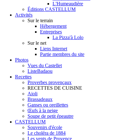
L'Humeaudière
Éditions CASTELLUM
Activités
Sur le terrain
Hébergement
Entreprises
La Pizza'à Lolo
Sur le net
Liens Internet
Partie membres du site
Photos
Vues du Castellet
ListeBadaou
Recettes
Proverbes provençaux
RECETTES DE CUISINE
Aioli
Brassadeaux
Ganses ou oreillettes
Œufs à la neige
Soupe de petit épeautre
CASTELLUM
Souvenirs d'école
Le choléra de 1884
Les vents de Provence