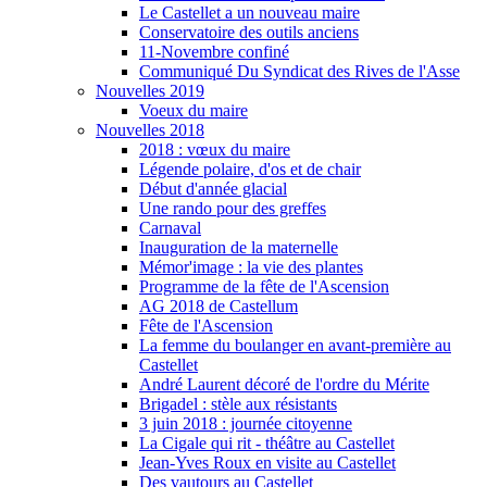
Le Castellet a un nouveau maire
Conservatoire des outils anciens
11-Novembre confiné
Communiqué Du Syndicat des Rives de l'Asse
Nouvelles 2019
Voeux du maire
Nouvelles 2018
2018 : vœux du maire
Légende polaire, d'os et de chair
Début d'année glacial
Une rando pour des greffes
Carnaval
Inauguration de la maternelle
Mémor'image : la vie des plantes
Programme de la fête de l'Ascension
AG 2018 de Castellum
Fête de l'Ascension
La femme du boulanger en avant-première au
Castellet
André Laurent décoré de l'ordre du Mérite
Brigadel : stèle aux résistants
3 juin 2018 : journée citoyenne
La Cigale qui rit - théâtre au Castellet
Jean-Yves Roux en visite au Castellet
Des vautours au Castellet