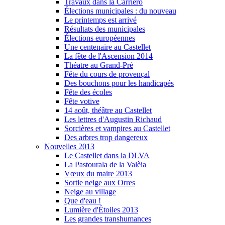
Travaux dans la Carriero
Élections municipales : du nouveau
Le printemps est arrivé
Résultats des municipales
Élections européennes
Une centenaire au Castellet
La fête de l'Ascension 2014
Théatre au Grand-Pré
Fête du cours de provençal
Des bouchons pour les handicapés
Fête des écoles
Fête votive
14 août, théâtre au Castellet
Les lettres d'Augustin Richaud
Sorcières et vampires au Castellet
Des arbres trop dangereux
Nouvelles 2013
Le Castellet dans la DLVA
La Pastourala de la Valèia
Vœux du maire 2013
Sortie neige aux Orres
Neige au village
Que d'eau !
Lumière d'Étoiles 2013
Les grandes transhumances