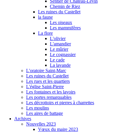
Sentier de Château-Levin
Chemin de Riez
Les ruines du Castellet
la faune
Les oiseaux
Les mammifères
La flore
L'olivier
L'amandier
Le mûrier
Le cognassier
Le cade
La lavande
L'oratoire Saint-Marc
Les ruines du Castellet
Les rues et les quartiers
L'église Saint-Pierre
Les fontaines et les lavoirs
Les portes remarquables
Les décrottoirs et pierres à charrettes
Les moulins
Les aires de battage
Archives
Nouvelles 2023
Vœux du maire 2023