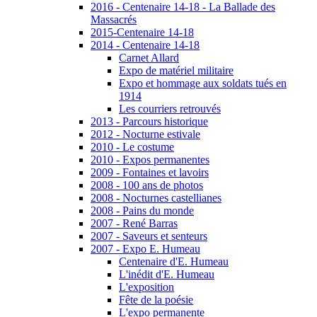
2016 - Centenaire 14-18 - La Ballade des
Massacrés
2015-Centenaire 14-18
2014 - Centenaire 14-18
Carnet Allard
Expo de matériel militaire
Expo et hommage aux soldats tués en
1914
Les courriers retrouvés
2013 - Parcours historique
2012 - Nocturne estivale
2010 - Le costume
2010 - Expos permanentes
2009 - Fontaines et lavoirs
2008 - 100 ans de photos
2008 - Nocturnes castellianes
2008 - Pains du monde
2007 - René Barras
2007 - Saveurs et senteurs
2007 - Expo E. Humeau
Centenaire d'E. Humeau
L'inédit d'E. Humeau
L'exposition
Fête de la poésie
L'expo permanente