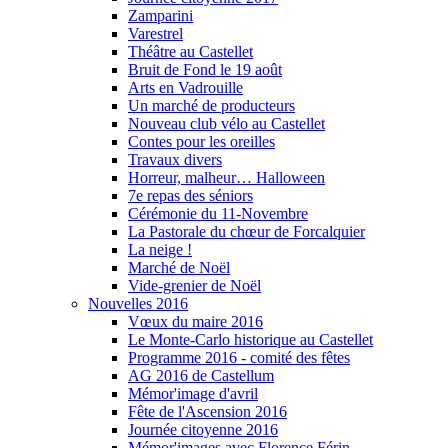
Zamparini
Varestrel
Théâtre au Castellet
Bruit de Fond le 19 août
Arts en Vadrouille
Un marché de producteurs
Nouveau club vélo au Castellet
Contes pour les oreilles
Travaux divers
Horreur, malheur… Halloween
7e repas des séniors
Cérémonie du 11-Novembre
La Pastorale du chœur de Forcalquier
La neige !
Marché de Noël
Vide-grenier de Noël
Nouvelles 2016
Vœux du maire 2016
Le Monte-Carlo historique au Castellet
Programme 2016 - comité des fêtes
AG 2016 de Castellum
Mémor'image d'avril
Fête de l'Ascension 2016
Journée citoyenne 2016
Mémor'images avec Florence Férin