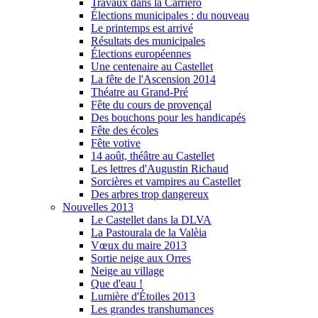
Travaux dans la Carriero
Élections municipales : du nouveau
Le printemps est arrivé
Résultats des municipales
Élections européennes
Une centenaire au Castellet
La fête de l'Ascension 2014
Théatre au Grand-Pré
Fête du cours de provençal
Des bouchons pour les handicapés
Fête des écoles
Fête votive
14 août, théâtre au Castellet
Les lettres d'Augustin Richaud
Sorcières et vampires au Castellet
Des arbres trop dangereux
Nouvelles 2013
Le Castellet dans la DLVA
La Pastourala de la Valèia
Vœux du maire 2013
Sortie neige aux Orres
Neige au village
Que d'eau !
Lumière d'Étoiles 2013
Les grandes transhumances