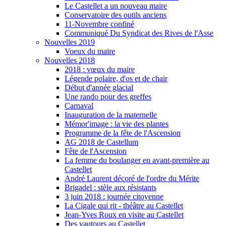
Le Castellet a un nouveau maire
Conservatoire des outils anciens
11-Novembre confiné
Communiqué Du Syndicat des Rives de l'Asse
Nouvelles 2019
Voeux du maire
Nouvelles 2018
2018 : vœux du maire
Légende polaire, d'os et de chair
Début d'année glacial
Une rando pour des greffes
Carnaval
Inauguration de la maternelle
Mémor'image : la vie des plantes
Programme de la fête de l'Ascension
AG 2018 de Castellum
Fête de l'Ascension
La femme du boulanger en avant-première au
Castellet
André Laurent décoré de l'ordre du Mérite
Brigadel : stèle aux résistants
3 juin 2018 : journée citoyenne
La Cigale qui rit - théâtre au Castellet
Jean-Yves Roux en visite au Castellet
Des vautours au Castellet