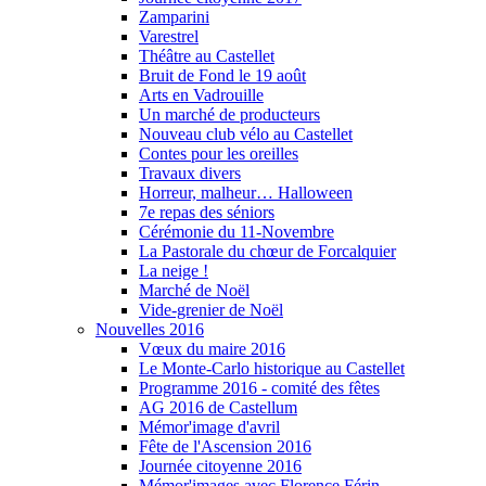
Zamparini
Varestrel
Théâtre au Castellet
Bruit de Fond le 19 août
Arts en Vadrouille
Un marché de producteurs
Nouveau club vélo au Castellet
Contes pour les oreilles
Travaux divers
Horreur, malheur… Halloween
7e repas des séniors
Cérémonie du 11-Novembre
La Pastorale du chœur de Forcalquier
La neige !
Marché de Noël
Vide-grenier de Noël
Nouvelles 2016
Vœux du maire 2016
Le Monte-Carlo historique au Castellet
Programme 2016 - comité des fêtes
AG 2016 de Castellum
Mémor'image d'avril
Fête de l'Ascension 2016
Journée citoyenne 2016
Mémor'images avec Florence Férin