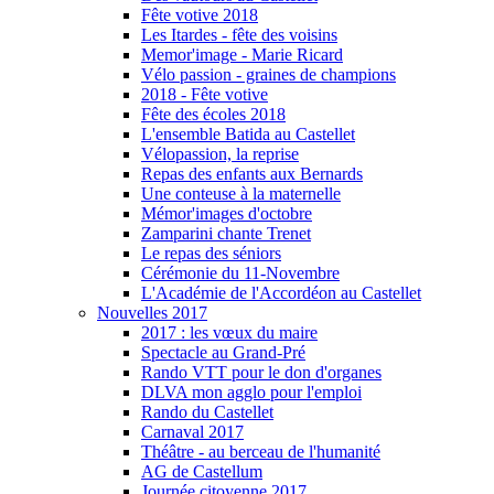
Fête votive 2018
Les Itardes - fête des voisins
Memor'image - Marie Ricard
Vélo passion - graines de champions
2018 - Fête votive
Fête des écoles 2018
L'ensemble Batida au Castellet
Vélopassion, la reprise
Repas des enfants aux Bernards
Une conteuse à la maternelle
Mémor'images d'octobre
Zamparini chante Trenet
Le repas des séniors
Cérémonie du 11-Novembre
L'Académie de l'Accordéon au Castellet
Nouvelles 2017
2017 : les vœux du maire
Spectacle au Grand-Pré
Rando VTT pour le don d'organes
DLVA mon agglo pour l'emploi
Rando du Castellet
Carnaval 2017
Théâtre - au berceau de l'humanité
AG de Castellum
Journée citoyenne 2017