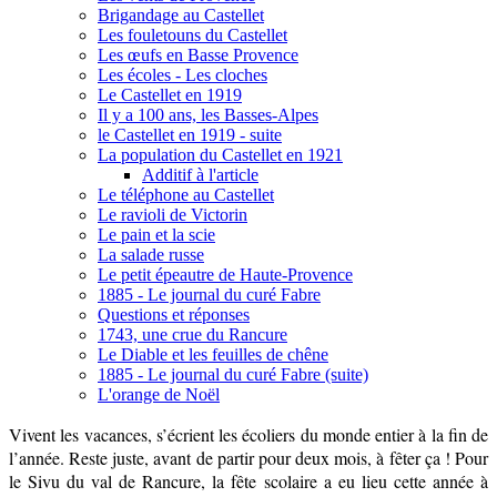
Brigandage au Castellet
Les fouletouns du Castellet
Les œufs en Basse Provence
Les écoles - Les cloches
Le Castellet en 1919
Il y a 100 ans, les Basses-Alpes
le Castellet en 1919 - suite
La population du Castellet en 1921
Additif à l'article
Le téléphone au Castellet
Le ravioli de Victorin
Le pain et la scie
La salade russe
Le petit épeautre de Haute-Provence
1885 - Le journal du curé Fabre
Questions et réponses
1743, une crue du Rancure
Le Diable et les feuilles de chêne
1885 - Le journal du curé Fabre (suite)
L'orange de Noël
Vivent les vacances, s’écrient les écoliers du monde entier à la fin de
l’année. Reste juste, avant de partir pour deux mois, à fêter ça ! Pour
le Sivu du val de Rancure, la fête scolaire a eu lieu cette année à