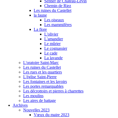
Sentier de Château-Levin
Chemin de Riez
Les ruines du Castellet
la faune
Les oiseaux
Les mammifères
La flore
L'olivier
L'amandier
Le mûrier
Le cognassier
Le cade
La lavande
L'oratoire Saint-Marc
Les ruines du Castellet
Les rues et les quartiers
L'église Saint-Pierre
Les fontaines et les lavoirs
Les portes remarquables
Les décrottoirs et pierres à charrettes
Les moulins
Les aires de battage
Archives
Nouvelles 2023
Vœux du maire 2023