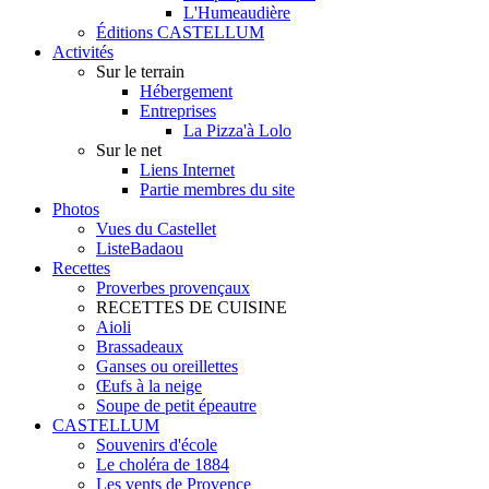
L'Humeaudière
Éditions CASTELLUM
Activités
Sur le terrain
Hébergement
Entreprises
La Pizza'à Lolo
Sur le net
Liens Internet
Partie membres du site
Photos
Vues du Castellet
ListeBadaou
Recettes
Proverbes provençaux
RECETTES DE CUISINE
Aioli
Brassadeaux
Ganses ou oreillettes
Œufs à la neige
Soupe de petit épeautre
CASTELLUM
Souvenirs d'école
Le choléra de 1884
Les vents de Provence