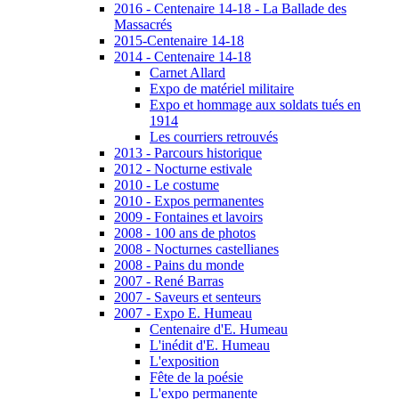
2016 - Centenaire 14-18 - La Ballade des
Massacrés
2015-Centenaire 14-18
2014 - Centenaire 14-18
Carnet Allard
Expo de matériel militaire
Expo et hommage aux soldats tués en
1914
Les courriers retrouvés
2013 - Parcours historique
2012 - Nocturne estivale
2010 - Le costume
2010 - Expos permanentes
2009 - Fontaines et lavoirs
2008 - 100 ans de photos
2008 - Nocturnes castellianes
2008 - Pains du monde
2007 - René Barras
2007 - Saveurs et senteurs
2007 - Expo E. Humeau
Centenaire d'E. Humeau
L'inédit d'E. Humeau
L'exposition
Fête de la poésie
L'expo permanente