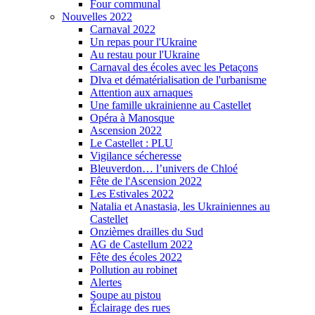
Four communal
Nouvelles 2022
Carnaval 2022
Un repas pour l'Ukraine
Au restau pour l'Ukraine
Carnaval des écoles avec les Petaçons
Dlva et dématérialisation de l'urbanisme
Attention aux arnaques
Une famille ukrainienne au Castellet
Opéra à Manosque
Ascension 2022
Le Castellet : PLU
Vigilance sécheresse
Bleuverdon… l’univers de Chloé
Fête de l'Ascension 2022
Les Estivales 2022
Natalia et Anastasia, les Ukrainiennes au
Castellet
Onzièmes drailles du Sud
AG de Castellum 2022
Fête des écoles 2022
Pollution au robinet
Alertes
Soupe au pistou
Éclairage des rues