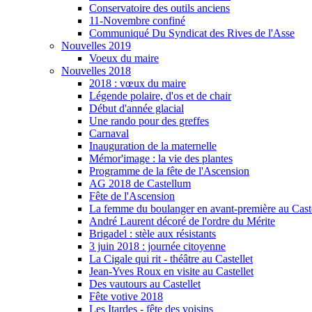
Conservatoire des outils anciens
11-Novembre confiné
Communiqué Du Syndicat des Rives de l'Asse
Nouvelles 2019
Voeux du maire
Nouvelles 2018
2018 : vœux du maire
Légende polaire, d'os et de chair
Début d'année glacial
Une rando pour des greffes
Carnaval
Inauguration de la maternelle
Mémor'image : la vie des plantes
Programme de la fête de l'Ascension
AG 2018 de Castellum
Fête de l'Ascension
La femme du boulanger en avant-première au Caste
André Laurent décoré de l'ordre du Mérite
Brigadel : stèle aux résistants
3 juin 2018 : journée citoyenne
La Cigale qui rit - théâtre au Castellet
Jean-Yves Roux en visite au Castellet
Des vautours au Castellet
Fête votive 2018
Les Itardes - fête des voisins