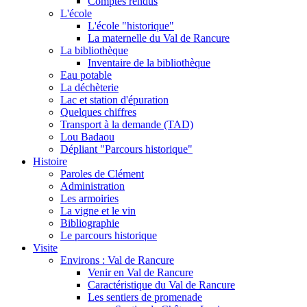
Comptes rendus
L'école
L'école "historique"
La maternelle du Val de Rancure
La bibliothèque
Inventaire de la bibliothèque
Eau potable
La déchèterie
Lac et station d'épuration
Quelques chiffres
Transport à la demande (TAD)
Lou Badaou
Dépliant "Parcours historique"
Histoire
Paroles de Clément
Administration
Les armoiries
La vigne et le vin
Bibliographie
Le parcours historique
Visite
Environs : Val de Rancure
Venir en Val de Rancure
Caractéristique du Val de Rancure
Les sentiers de promenade