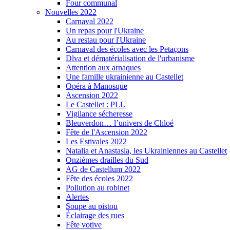
Four communal
Nouvelles 2022
Carnaval 2022
Un repas pour l'Ukraine
Au restau pour l'Ukraine
Carnaval des écoles avec les Petaçons
Dlva et dématérialisation de l'urbanisme
Attention aux arnaques
Une famille ukrainienne au Castellet
Opéra à Manosque
Ascension 2022
Le Castellet : PLU
Vigilance sécheresse
Bleuverdon… l’univers de Chloé
Fête de l'Ascension 2022
Les Estivales 2022
Natalia et Anastasia, les Ukrainiennes au Castellet
Onzièmes drailles du Sud
AG de Castellum 2022
Fête des écoles 2022
Pollution au robinet
Alertes
Soupe au pistou
Éclairage des rues
Fête votive