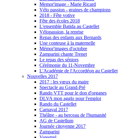
Memor'image - Marie Ricard
Vélo passion - graines de champions
2018 - Fête votive
Fête des écoles 2018
L'ensemble Batida au Castellet
Vélopassion, la reprise
Repas des enfants aux Bernards
Une conteuse à la maternelle
Mémor'images d'octobre
Zamparini chante Trenet
Le repas des séniors
Cérémonie du 11-Novembre
L'Académie de l'Accordéon au Castellet
Nouvelles 2017
2017 : les vœux du maire
Spectacle au Grand-Pré
Rando VTT pour le don d'organes
DLVA mon agglo pour l'emploi
Rando du Castellet
Carnaval 2017
Théâtre - au berceau de l'humanité
AG de Castellum
Journée citoyenne 2017
Zamparini
Varestrel