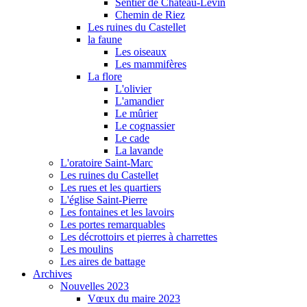
Sentier de Château-Levin
Chemin de Riez
Les ruines du Castellet
la faune
Les oiseaux
Les mammifères
La flore
L'olivier
L'amandier
Le mûrier
Le cognassier
Le cade
La lavande
L'oratoire Saint-Marc
Les ruines du Castellet
Les rues et les quartiers
L'église Saint-Pierre
Les fontaines et les lavoirs
Les portes remarquables
Les décrottoirs et pierres à charrettes
Les moulins
Les aires de battage
Archives
Nouvelles 2023
Vœux du maire 2023