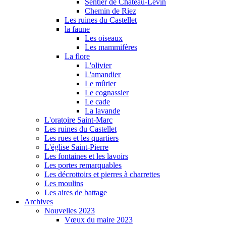
Sentier de Château-Levin
Chemin de Riez
Les ruines du Castellet
la faune
Les oiseaux
Les mammifères
La flore
L'olivier
L'amandier
Le mûrier
Le cognassier
Le cade
La lavande
L'oratoire Saint-Marc
Les ruines du Castellet
Les rues et les quartiers
L'église Saint-Pierre
Les fontaines et les lavoirs
Les portes remarquables
Les décrottoirs et pierres à charrettes
Les moulins
Les aires de battage
Archives
Nouvelles 2023
Vœux du maire 2023