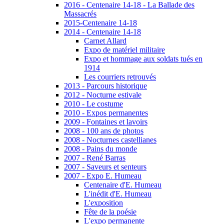
2016 - Centenaire 14-18 - La Ballade des
Massacrés
2015-Centenaire 14-18
2014 - Centenaire 14-18
Carnet Allard
Expo de matériel militaire
Expo et hommage aux soldats tués en
1914
Les courriers retrouvés
2013 - Parcours historique
2012 - Nocturne estivale
2010 - Le costume
2010 - Expos permanentes
2009 - Fontaines et lavoirs
2008 - 100 ans de photos
2008 - Nocturnes castellianes
2008 - Pains du monde
2007 - René Barras
2007 - Saveurs et senteurs
2007 - Expo E. Humeau
Centenaire d'E. Humeau
L'inédit d'E. Humeau
L'exposition
Fête de la poésie
L'expo permanente