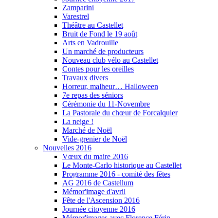
Zamparini
Varestrel
Théâtre au Castellet
Bruit de Fond le 19 août
Arts en Vadrouille
Un marché de producteurs
Nouveau club vélo au Castellet
Contes pour les oreilles
Travaux divers
Horreur, malheur… Halloween
7e repas des séniors
Cérémonie du 11-Novembre
La Pastorale du chœur de Forcalquier
La neige !
Marché de Noël
Vide-grenier de Noël
Nouvelles 2016
Vœux du maire 2016
Le Monte-Carlo historique au Castellet
Programme 2016 - comité des fêtes
AG 2016 de Castellum
Mémor'image d'avril
Fête de l'Ascension 2016
Journée citoyenne 2016
Mémor'images avec Florence Férin