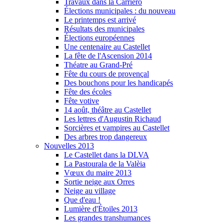
Travaux dans la Carriero
Élections municipales : du nouveau
Le printemps est arrivé
Résultats des municipales
Élections européennes
Une centenaire au Castellet
La fête de l'Ascension 2014
Théatre au Grand-Pré
Fête du cours de provençal
Des bouchons pour les handicapés
Fête des écoles
Fête votive
14 août, théâtre au Castellet
Les lettres d'Augustin Richaud
Sorcières et vampires au Castellet
Des arbres trop dangereux
Nouvelles 2013
Le Castellet dans la DLVA
La Pastourala de la Valèia
Vœux du maire 2013
Sortie neige aux Orres
Neige au village
Que d'eau !
Lumière d'Étoiles 2013
Les grandes transhumances