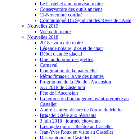
Le Castellet a un nouveau maire
Conservatoire des outils anciens
11-Novembre confiné
Communiqué Du Syndicat des Rives de l'Asse
Nouvelles 2019
Voeux du maire
Nouvelles 2018
2018 : vœux du maire
Légende polaire, d'os et de chair
Début d'année glacial
Une rando pour des greffes
Carnaval
Inauguration de la maternelle
Mémor'image : la vie des plantes
Programme de la fête de l'Ascension
AG 2018 de Castellum
Fête de l'Ascension
La femme du boulanger en avant-première au
Castellet
André Laurent décoré de l'ordre du Mérite
Brigadel : stèle aux résistants
3 juin 2018 : journée citoyenne
La Cigale qui rit - théâtre au Castellet
Jean-Yves Roux en visite au Castellet
Des vautours au Castellet