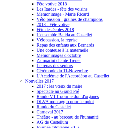
Fête votive 2018
Les Itardes - fête des voisins
Memor'image - Marie Ricard
Vélo passion - graines de champions
2018 - Fête votive
Fête des écoles 2018
L'ensemble Batida au Castellet
Vélopassion, la reprise
Repas des enfants aux Bernards
Une conteuse à la maternelle
Mémor'images d'octobre
Zamparini chante Trenet
Le repas des séniors
Cérémonie du 11-Novembre
L'Académie de l'Accordéon au Castellet
Nouvelles 2017
2017 : les vœux du maire
Spectacle au Grand-Pré
Rando VTT pour le don d'organes
DLVA mon agglo pour l'emploi
Rando du Castellet
Carnaval 2017
Théâtre - au berceau de l'humanité
AG de Castellum
Journée citoyenne 2017