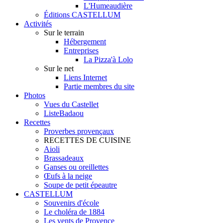
L'Humeaudière
Éditions CASTELLUM
Activités
Sur le terrain
Hébergement
Entreprises
La Pizza'à Lolo
Sur le net
Liens Internet
Partie membres du site
Photos
Vues du Castellet
ListeBadaou
Recettes
Proverbes provençaux
RECETTES DE CUISINE
Aioli
Brassadeaux
Ganses ou oreillettes
Œufs à la neige
Soupe de petit épeautre
CASTELLUM
Souvenirs d'école
Le choléra de 1884
Les vents de Provence