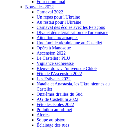
Four communal
Nouvelles 2022
Carnaval 2022
Un repas pour l'Ukraine
Au restau pour l'Ukraine
Carnaval des écoles avec les Petaçons
Dlva et dématérialisation de l'urbanisme
Attention aux arnaques
Une famille ukrainienne au Castellet
Opéra à Manosque
Ascension 2022
Le Castellet : PLU
Vigilance sécheresse
Bleuverdon… l’univers de Chloé
Fête de l'Ascension 2022
Les Estivales 2022
Natalia et Anastasia, les Ukrainiennes au
Castellet
Onzièmes drailles du Sud
AG de Castellum 2022
Fête des écoles 2022
Pollution au robinet
Alertes
Soupe au pistou
Éclairage des rues