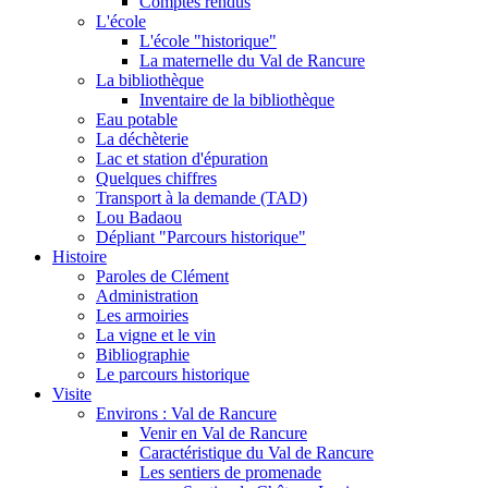
Comptes rendus
L'école
L'école "historique"
La maternelle du Val de Rancure
La bibliothèque
Inventaire de la bibliothèque
Eau potable
La déchèterie
Lac et station d'épuration
Quelques chiffres
Transport à la demande (TAD)
Lou Badaou
Dépliant "Parcours historique"
Histoire
Paroles de Clément
Administration
Les armoiries
La vigne et le vin
Bibliographie
Le parcours historique
Visite
Environs : Val de Rancure
Venir en Val de Rancure
Caractéristique du Val de Rancure
Les sentiers de promenade