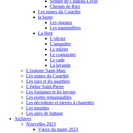
Sentier de Château-Levin
Chemin de Riez
Les ruines du Castellet
la faune
Les oiseaux
Les mammifères
La flore
L'olivier
L'amandier
Le mûrier
Le cognassier
Le cade
La lavande
L'oratoire Saint-Marc
Les ruines du Castellet
Les rues et les quartiers
L'église Saint-Pierre
Les fontaines et les lavoirs
Les portes remarquables
Les décrottoirs et pierres à charrettes
Les moulins
Les aires de battage
Archives
Nouvelles 2023
Vœux du maire 2023