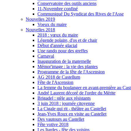
Conservatoire des outils anciens
11-Novembre confiné
Communiqué Du Syndicat des Rives de l'Asse
Nouvelles 2019
Voeux du maire
Nouvelles 2018
2018 : vœux du maire
Légende polaire, d'os et de chair
Début d'année glacial
Une rando pour des greffes
Carnaval
Inauguration de la maternelle
Mémor'image : la vie des plantes
Programme de la fête de l'Ascension
AG 2018 de Castellum
Fête de l'Ascension
La femme du boulanger en avant-première au Caste
André Laurent décoré de l'ordre du Mérite
Brigadel : stèle aux résistants
3 juin 2018 : journée citoyenne
La Cigale qui rit - théâtre au Castellet
Jean-Yves Roux en visite au Castellet
Des vautours au Castellet
Fête votive 2018
Les Itardes - fête des voisins