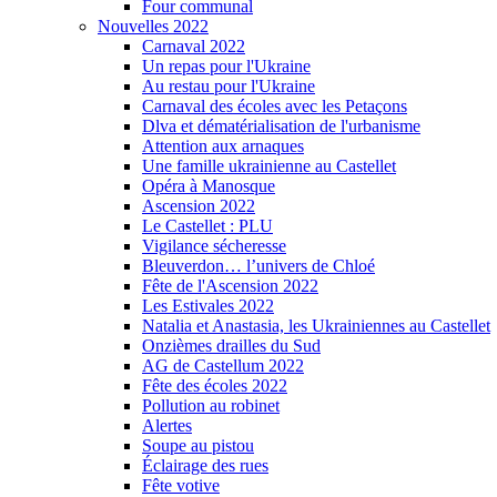
Four communal
Nouvelles 2022
Carnaval 2022
Un repas pour l'Ukraine
Au restau pour l'Ukraine
Carnaval des écoles avec les Petaçons
Dlva et dématérialisation de l'urbanisme
Attention aux arnaques
Une famille ukrainienne au Castellet
Opéra à Manosque
Ascension 2022
Le Castellet : PLU
Vigilance sécheresse
Bleuverdon… l’univers de Chloé
Fête de l'Ascension 2022
Les Estivales 2022
Natalia et Anastasia, les Ukrainiennes au Castellet
Onzièmes drailles du Sud
AG de Castellum 2022
Fête des écoles 2022
Pollution au robinet
Alertes
Soupe au pistou
Éclairage des rues
Fête votive