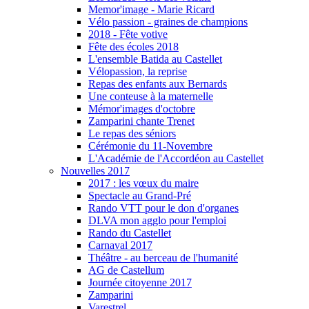
Memor'image - Marie Ricard
Vélo passion - graines de champions
2018 - Fête votive
Fête des écoles 2018
L'ensemble Batida au Castellet
Vélopassion, la reprise
Repas des enfants aux Bernards
Une conteuse à la maternelle
Mémor'images d'octobre
Zamparini chante Trenet
Le repas des séniors
Cérémonie du 11-Novembre
L'Académie de l'Accordéon au Castellet
Nouvelles 2017
2017 : les vœux du maire
Spectacle au Grand-Pré
Rando VTT pour le don d'organes
DLVA mon agglo pour l'emploi
Rando du Castellet
Carnaval 2017
Théâtre - au berceau de l'humanité
AG de Castellum
Journée citoyenne 2017
Zamparini
Varestrel