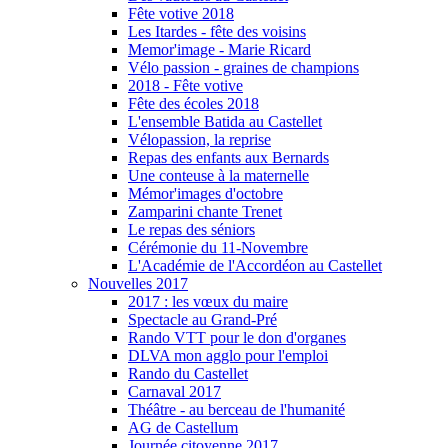
Fête votive 2018
Les Itardes - fête des voisins
Memor'image - Marie Ricard
Vélo passion - graines de champions
2018 - Fête votive
Fête des écoles 2018
L'ensemble Batida au Castellet
Vélopassion, la reprise
Repas des enfants aux Bernards
Une conteuse à la maternelle
Mémor'images d'octobre
Zamparini chante Trenet
Le repas des séniors
Cérémonie du 11-Novembre
L'Académie de l'Accordéon au Castellet
Nouvelles 2017
2017 : les vœux du maire
Spectacle au Grand-Pré
Rando VTT pour le don d'organes
DLVA mon agglo pour l'emploi
Rando du Castellet
Carnaval 2017
Théâtre - au berceau de l'humanité
AG de Castellum
Journée citoyenne 2017