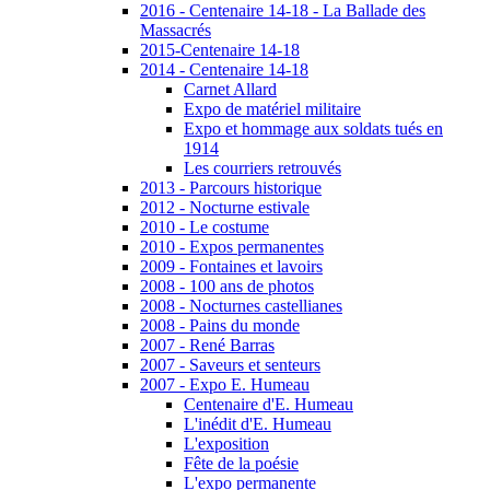
2016 - Centenaire 14-18 - La Ballade des
Massacrés
2015-Centenaire 14-18
2014 - Centenaire 14-18
Carnet Allard
Expo de matériel militaire
Expo et hommage aux soldats tués en
1914
Les courriers retrouvés
2013 - Parcours historique
2012 - Nocturne estivale
2010 - Le costume
2010 - Expos permanentes
2009 - Fontaines et lavoirs
2008 - 100 ans de photos
2008 - Nocturnes castellianes
2008 - Pains du monde
2007 - René Barras
2007 - Saveurs et senteurs
2007 - Expo E. Humeau
Centenaire d'E. Humeau
L'inédit d'E. Humeau
L'exposition
Fête de la poésie
L'expo permanente