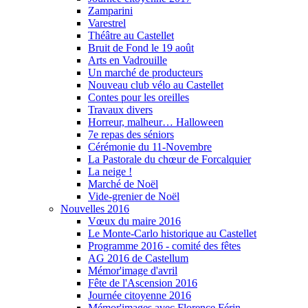
Zamparini
Varestrel
Théâtre au Castellet
Bruit de Fond le 19 août
Arts en Vadrouille
Un marché de producteurs
Nouveau club vélo au Castellet
Contes pour les oreilles
Travaux divers
Horreur, malheur… Halloween
7e repas des séniors
Cérémonie du 11-Novembre
La Pastorale du chœur de Forcalquier
La neige !
Marché de Noël
Vide-grenier de Noël
Nouvelles 2016
Vœux du maire 2016
Le Monte-Carlo historique au Castellet
Programme 2016 - comité des fêtes
AG 2016 de Castellum
Mémor'image d'avril
Fête de l'Ascension 2016
Journée citoyenne 2016
Mémor'images avec Florence Férin