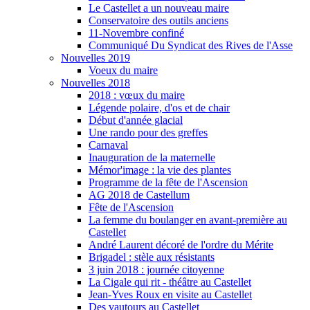
Le Castellet a un nouveau maire
Conservatoire des outils anciens
11-Novembre confiné
Communiqué Du Syndicat des Rives de l'Asse
Nouvelles 2019
Voeux du maire
Nouvelles 2018
2018 : vœux du maire
Légende polaire, d'os et de chair
Début d'année glacial
Une rando pour des greffes
Carnaval
Inauguration de la maternelle
Mémor'image : la vie des plantes
Programme de la fête de l'Ascension
AG 2018 de Castellum
Fête de l'Ascension
La femme du boulanger en avant-première au
Castellet
André Laurent décoré de l'ordre du Mérite
Brigadel : stèle aux résistants
3 juin 2018 : journée citoyenne
La Cigale qui rit - théâtre au Castellet
Jean-Yves Roux en visite au Castellet
Des vautours au Castellet