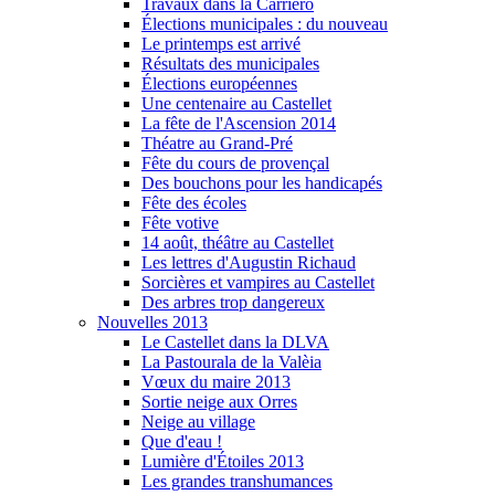
Travaux dans la Carriero
Élections municipales : du nouveau
Le printemps est arrivé
Résultats des municipales
Élections européennes
Une centenaire au Castellet
La fête de l'Ascension 2014
Théatre au Grand-Pré
Fête du cours de provençal
Des bouchons pour les handicapés
Fête des écoles
Fête votive
14 août, théâtre au Castellet
Les lettres d'Augustin Richaud
Sorcières et vampires au Castellet
Des arbres trop dangereux
Nouvelles 2013
Le Castellet dans la DLVA
La Pastourala de la Valèia
Vœux du maire 2013
Sortie neige aux Orres
Neige au village
Que d'eau !
Lumière d'Étoiles 2013
Les grandes transhumances