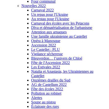
Four communal
Nouvelles 2022
Carnaval 2022
Un repas pour l'Ukraine
Au restau pour l'Ukraine
Carnaval des écoles avec les Petaçons
Dlva et dématérialisation de l'urbanisme
Attention aux arnaques
Une famille ukrainienne au Castellet
Opéra à Manosque
Ascension 2022
Le Castellet : PLU
Vigilance sécheresse
Bleuverdon… l’univers de Chloé
Fête de l'Ascension 2022
Les Estivales 2022
Natalia et Anastasia, les Ukrainiennes au
Castellet
Onzièmes drailles du Sud
AG de Castellum 2022
Fête des écoles 2022
Pollution au robinet
Alertes
Soupe au pistou
Éclairage des rues