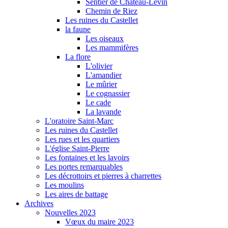
Sentier de Château-Levin
Chemin de Riez
Les ruines du Castellet
la faune
Les oiseaux
Les mammifères
La flore
L'olivier
L'amandier
Le mûrier
Le cognassier
Le cade
La lavande
L'oratoire Saint-Marc
Les ruines du Castellet
Les rues et les quartiers
L'église Saint-Pierre
Les fontaines et les lavoirs
Les portes remarquables
Les décrottoirs et pierres à charrettes
Les moulins
Les aires de battage
Archives
Nouvelles 2023
Vœux du maire 2023