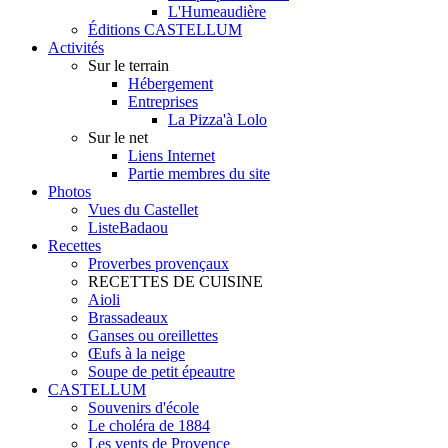
L'Humeaudière
Éditions CASTELLUM
Activités
Sur le terrain
Hébergement
Entreprises
La Pizza'à Lolo
Sur le net
Liens Internet
Partie membres du site
Photos
Vues du Castellet
ListeBadaou
Recettes
Proverbes provençaux
RECETTES DE CUISINE
Aioli
Brassadeaux
Ganses ou oreillettes
Œufs à la neige
Soupe de petit épeautre
CASTELLUM
Souvenirs d'école
Le choléra de 1884
Les vents de Provence