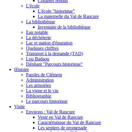
Comptes rendus
L'école
L'école "historique"
La maternelle du Val de Rancure
La bibliothèque
Inventaire de la bibliothèque
Eau potable
La déchèterie
Lac et station d'épuration
Quelques chiffres
Transport à la demande (TAD)
Lou Badaou
Dépliant "Parcours historique"
Histoire
Paroles de Clément
Administration
Les armoiries
La vigne et le vin
Bibliographie
Le parcours historique
Visite
Environs : Val de Rancure
Venir en Val de Rancure
Caractéristique du Val de Rancure
Les sentiers de promenade