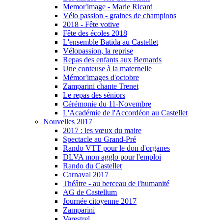
Memor'image - Marie Ricard
Vélo passion - graines de champions
2018 - Fête votive
Fête des écoles 2018
L'ensemble Batida au Castellet
Vélopassion, la reprise
Repas des enfants aux Bernards
Une conteuse à la maternelle
Mémor'images d'octobre
Zamparini chante Trenet
Le repas des séniors
Cérémonie du 11-Novembre
L'Académie de l'Accordéon au Castellet
Nouvelles 2017
2017 : les vœux du maire
Spectacle au Grand-Pré
Rando VTT pour le don d'organes
DLVA mon agglo pour l'emploi
Rando du Castellet
Carnaval 2017
Théâtre - au berceau de l'humanité
AG de Castellum
Journée citoyenne 2017
Zamparini
Varestrel