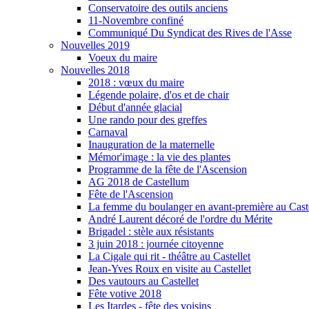
Conservatoire des outils anciens
11-Novembre confiné
Communiqué Du Syndicat des Rives de l'Asse
Nouvelles 2019
Voeux du maire
Nouvelles 2018
2018 : vœux du maire
Légende polaire, d'os et de chair
Début d'année glacial
Une rando pour des greffes
Carnaval
Inauguration de la maternelle
Mémor'image : la vie des plantes
Programme de la fête de l'Ascension
AG 2018 de Castellum
Fête de l'Ascension
La femme du boulanger en avant-première au Caste
André Laurent décoré de l'ordre du Mérite
Brigadel : stèle aux résistants
3 juin 2018 : journée citoyenne
La Cigale qui rit - théâtre au Castellet
Jean-Yves Roux en visite au Castellet
Des vautours au Castellet
Fête votive 2018
Les Itardes - fête des voisins