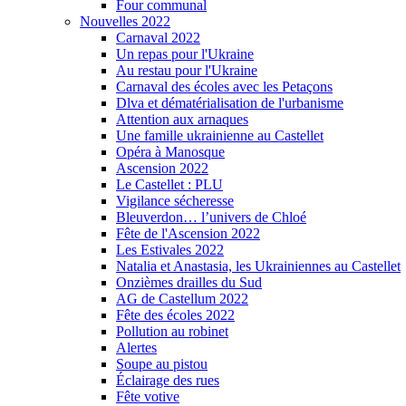
Four communal
Nouvelles 2022
Carnaval 2022
Un repas pour l'Ukraine
Au restau pour l'Ukraine
Carnaval des écoles avec les Petaçons
Dlva et dématérialisation de l'urbanisme
Attention aux arnaques
Une famille ukrainienne au Castellet
Opéra à Manosque
Ascension 2022
Le Castellet : PLU
Vigilance sécheresse
Bleuverdon… l’univers de Chloé
Fête de l'Ascension 2022
Les Estivales 2022
Natalia et Anastasia, les Ukrainiennes au Castellet
Onzièmes drailles du Sud
AG de Castellum 2022
Fête des écoles 2022
Pollution au robinet
Alertes
Soupe au pistou
Éclairage des rues
Fête votive