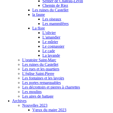
Sentier de Château-Levin
Chemin de Riez
Les ruines du Castellet
la faune
Les oiseaux
Les mammifères
La flore
L'olivier
L'amandier
Le mûrier
Le cognassier
Le cade
La lavande
L'oratoire Saint-Marc
Les ruines du Castellet
Les rues et les quartiers
L'église Saint-Pierre
Les fontaines et les lavoirs
Les portes remarquables
Les décrottoirs et pierres à charrettes
Les moulins
Les aires de battage
Archives
Nouvelles 2023
Vœux du maire 2023