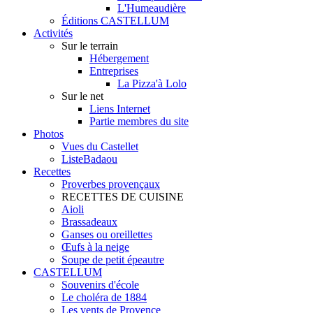
L'Humeaudière
Éditions CASTELLUM
Activités
Sur le terrain
Hébergement
Entreprises
La Pizza'à Lolo
Sur le net
Liens Internet
Partie membres du site
Photos
Vues du Castellet
ListeBadaou
Recettes
Proverbes provençaux
RECETTES DE CUISINE
Aioli
Brassadeaux
Ganses ou oreillettes
Œufs à la neige
Soupe de petit épeautre
CASTELLUM
Souvenirs d'école
Le choléra de 1884
Les vents de Provence