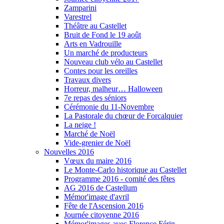
Zamparini
Varestrel
Théâtre au Castellet
Bruit de Fond le 19 août
Arts en Vadrouille
Un marché de producteurs
Nouveau club vélo au Castellet
Contes pour les oreilles
Travaux divers
Horreur, malheur… Halloween
7e repas des séniors
Cérémonie du 11-Novembre
La Pastorale du chœur de Forcalquier
La neige !
Marché de Noël
Vide-grenier de Noël
Nouvelles 2016
Vœux du maire 2016
Le Monte-Carlo historique au Castellet
Programme 2016 - comité des fêtes
AG 2016 de Castellum
Mémor'image d'avril
Fête de l'Ascension 2016
Journée citoyenne 2016
Mémor'images avec Florence Férin