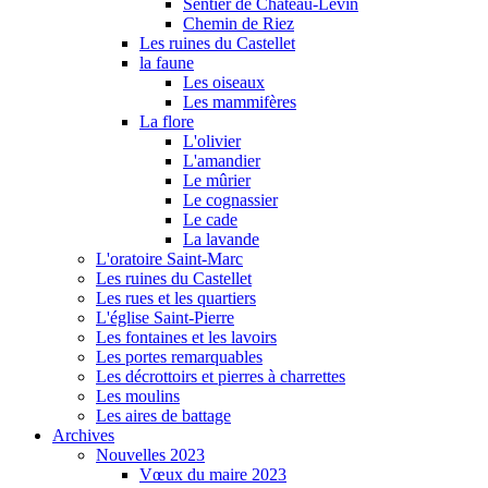
Sentier de Château-Levin
Chemin de Riez
Les ruines du Castellet
la faune
Les oiseaux
Les mammifères
La flore
L'olivier
L'amandier
Le mûrier
Le cognassier
Le cade
La lavande
L'oratoire Saint-Marc
Les ruines du Castellet
Les rues et les quartiers
L'église Saint-Pierre
Les fontaines et les lavoirs
Les portes remarquables
Les décrottoirs et pierres à charrettes
Les moulins
Les aires de battage
Archives
Nouvelles 2023
Vœux du maire 2023