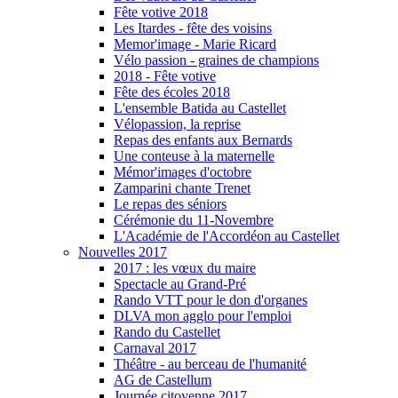
Fête votive 2018
Les Itardes - fête des voisins
Memor'image - Marie Ricard
Vélo passion - graines de champions
2018 - Fête votive
Fête des écoles 2018
L'ensemble Batida au Castellet
Vélopassion, la reprise
Repas des enfants aux Bernards
Une conteuse à la maternelle
Mémor'images d'octobre
Zamparini chante Trenet
Le repas des séniors
Cérémonie du 11-Novembre
L'Académie de l'Accordéon au Castellet
Nouvelles 2017
2017 : les vœux du maire
Spectacle au Grand-Pré
Rando VTT pour le don d'organes
DLVA mon agglo pour l'emploi
Rando du Castellet
Carnaval 2017
Théâtre - au berceau de l'humanité
AG de Castellum
Journée citoyenne 2017