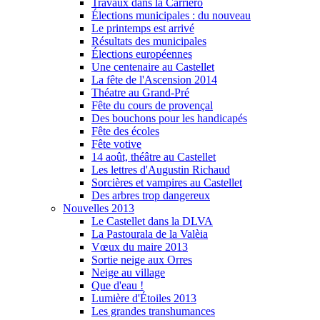
Travaux dans la Carriero
Élections municipales : du nouveau
Le printemps est arrivé
Résultats des municipales
Élections européennes
Une centenaire au Castellet
La fête de l'Ascension 2014
Théatre au Grand-Pré
Fête du cours de provençal
Des bouchons pour les handicapés
Fête des écoles
Fête votive
14 août, théâtre au Castellet
Les lettres d'Augustin Richaud
Sorcières et vampires au Castellet
Des arbres trop dangereux
Nouvelles 2013
Le Castellet dans la DLVA
La Pastourala de la Valèia
Vœux du maire 2013
Sortie neige aux Orres
Neige au village
Que d'eau !
Lumière d'Étoiles 2013
Les grandes transhumances