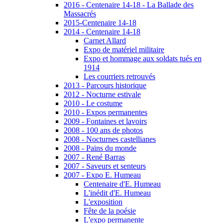
2016 - Centenaire 14-18 - La Ballade des
Massacrés
2015-Centenaire 14-18
2014 - Centenaire 14-18
Carnet Allard
Expo de matériel militaire
Expo et hommage aux soldats tués en
1914
Les courriers retrouvés
2013 - Parcours historique
2012 - Nocturne estivale
2010 - Le costume
2010 - Expos permanentes
2009 - Fontaines et lavoirs
2008 - 100 ans de photos
2008 - Nocturnes castellianes
2008 - Pains du monde
2007 - René Barras
2007 - Saveurs et senteurs
2007 - Expo E. Humeau
Centenaire d'E. Humeau
L'inédit d'E. Humeau
L'exposition
Fête de la poésie
L'expo permanente