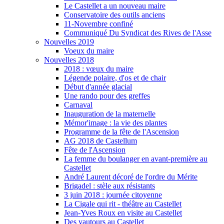
Le Castellet a un nouveau maire
Conservatoire des outils anciens
11-Novembre confiné
Communiqué Du Syndicat des Rives de l'Asse
Nouvelles 2019
Voeux du maire
Nouvelles 2018
2018 : vœux du maire
Légende polaire, d'os et de chair
Début d'année glacial
Une rando pour des greffes
Carnaval
Inauguration de la maternelle
Mémor'image : la vie des plantes
Programme de la fête de l'Ascension
AG 2018 de Castellum
Fête de l'Ascension
La femme du boulanger en avant-première au
Castellet
André Laurent décoré de l'ordre du Mérite
Brigadel : stèle aux résistants
3 juin 2018 : journée citoyenne
La Cigale qui rit - théâtre au Castellet
Jean-Yves Roux en visite au Castellet
Des vautours au Castellet