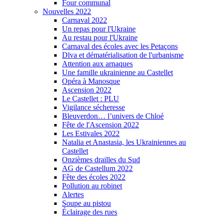
Four communal
Nouvelles 2022
Carnaval 2022
Un repas pour l'Ukraine
Au restau pour l'Ukraine
Carnaval des écoles avec les Petaçons
Dlva et dématérialisation de l'urbanisme
Attention aux arnaques
Une famille ukrainienne au Castellet
Opéra à Manosque
Ascension 2022
Le Castellet : PLU
Vigilance sécheresse
Bleuverdon… l’univers de Chloé
Fête de l'Ascension 2022
Les Estivales 2022
Natalia et Anastasia, les Ukrainiennes au
Castellet
Onzièmes drailles du Sud
AG de Castellum 2022
Fête des écoles 2022
Pollution au robinet
Alertes
Soupe au pistou
Éclairage des rues