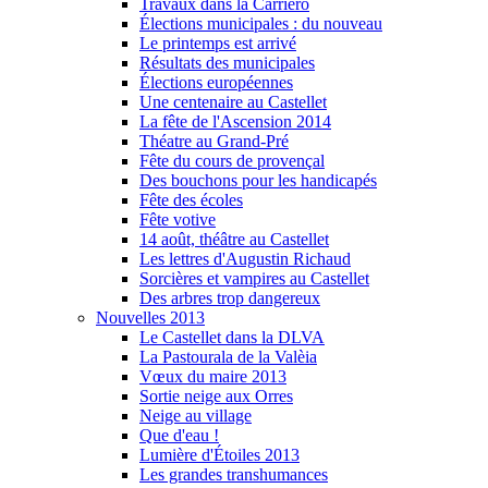
Travaux dans la Carriero
Élections municipales : du nouveau
Le printemps est arrivé
Résultats des municipales
Élections européennes
Une centenaire au Castellet
La fête de l'Ascension 2014
Théatre au Grand-Pré
Fête du cours de provençal
Des bouchons pour les handicapés
Fête des écoles
Fête votive
14 août, théâtre au Castellet
Les lettres d'Augustin Richaud
Sorcières et vampires au Castellet
Des arbres trop dangereux
Nouvelles 2013
Le Castellet dans la DLVA
La Pastourala de la Valèia
Vœux du maire 2013
Sortie neige aux Orres
Neige au village
Que d'eau !
Lumière d'Étoiles 2013
Les grandes transhumances