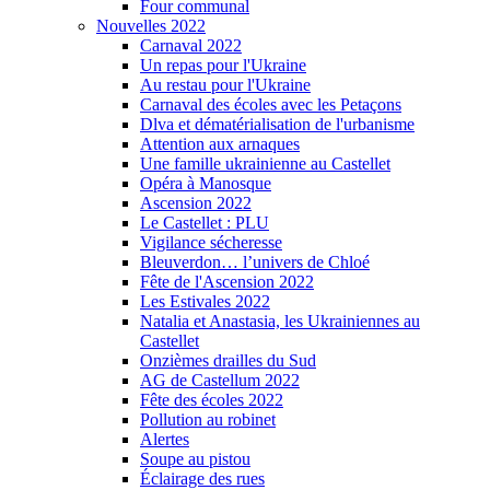
Four communal
Nouvelles 2022
Carnaval 2022
Un repas pour l'Ukraine
Au restau pour l'Ukraine
Carnaval des écoles avec les Petaçons
Dlva et dématérialisation de l'urbanisme
Attention aux arnaques
Une famille ukrainienne au Castellet
Opéra à Manosque
Ascension 2022
Le Castellet : PLU
Vigilance sécheresse
Bleuverdon… l’univers de Chloé
Fête de l'Ascension 2022
Les Estivales 2022
Natalia et Anastasia, les Ukrainiennes au
Castellet
Onzièmes drailles du Sud
AG de Castellum 2022
Fête des écoles 2022
Pollution au robinet
Alertes
Soupe au pistou
Éclairage des rues