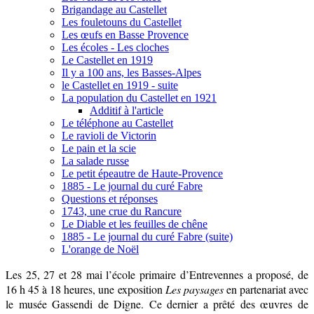
Brigandage au Castellet
Les fouletouns du Castellet
Les œufs en Basse Provence
Les écoles - Les cloches
Le Castellet en 1919
Il y a 100 ans, les Basses-Alpes
le Castellet en 1919 - suite
La population du Castellet en 1921
Additif à l'article
Le téléphone au Castellet
Le ravioli de Victorin
Le pain et la scie
La salade russe
Le petit épeautre de Haute-Provence
1885 - Le journal du curé Fabre
Questions et réponses
1743, une crue du Rancure
Le Diable et les feuilles de chêne
1885 - Le journal du curé Fabre (suite)
L'orange de Noël
Les 25, 27 et 28 mai l’école primaire d’Entrevennes a proposé, de
16 h 45 à 18 heures, une exposition
Les paysages
en partenariat avec
le musée Gassendi de Digne. Ce dernier a prêté des œuvres de