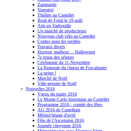
Zamparini
Varestrel
Théâtre au Castellet
Bruit de Fond le 19 août
Arts en Vadrouille
Un marché de producteurs
Nouveau club vélo au Castellet
Contes pour les oreilles
Travaux divers
Horreur, malheur… Halloween
7e repas des séniors
Cérémonie du 11-Novembre
La Pastorale du chœur de Forcalquier
La neige !
Marché de Noël
Vide-grenier de Noël
Nouvelles 2016
Vœux du maire 2016
Le Monte-Carlo historique au Castellet
Programme 2016 - comité des fêtes
AG 2016 de Castellum
Mémor'image d'avril
Fête de l'Ascension 2016
Journée citoyenne 2016
Mémor'images avec Florence Férin