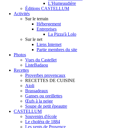
L'Humeaudière
Éditions CASTELLUM
Activités
Sur le terrain
Hébergement
Entreprises
La Pizza'à Lolo
Sur le net
Liens Internet
Partie membres du site
Photos
Vues du Castellet
ListeBadaou
Recettes
Proverbes provençaux
RECETTES DE CUISINE
Aioli
Brassadeaux
Ganses ou oreillettes
Œufs à la neige
Soupe de petit épeautre
CASTELLUM
Souvenirs d'école
Le choléra de 1884
Les vents de Provence