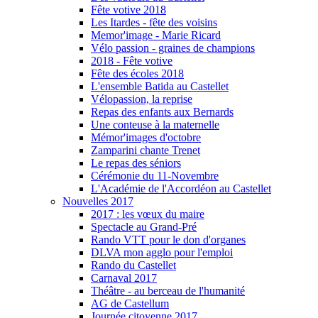
Fête votive 2018
Les Itardes - fête des voisins
Memor'image - Marie Ricard
Vélo passion - graines de champions
2018 - Fête votive
Fête des écoles 2018
L'ensemble Batida au Castellet
Vélopassion, la reprise
Repas des enfants aux Bernards
Une conteuse à la maternelle
Mémor'images d'octobre
Zamparini chante Trenet
Le repas des séniors
Cérémonie du 11-Novembre
L'Académie de l'Accordéon au Castellet
Nouvelles 2017
2017 : les vœux du maire
Spectacle au Grand-Pré
Rando VTT pour le don d'organes
DLVA mon agglo pour l'emploi
Rando du Castellet
Carnaval 2017
Théâtre - au berceau de l'humanité
AG de Castellum
Journée citoyenne 2017