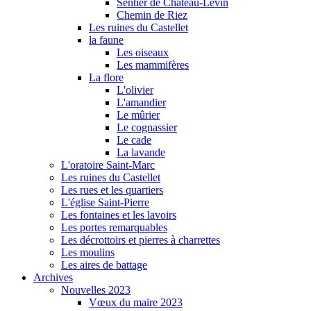
Sentier de Château-Levin
Chemin de Riez
Les ruines du Castellet
la faune
Les oiseaux
Les mammifères
La flore
L'olivier
L'amandier
Le mûrier
Le cognassier
Le cade
La lavande
L'oratoire Saint-Marc
Les ruines du Castellet
Les rues et les quartiers
L'église Saint-Pierre
Les fontaines et les lavoirs
Les portes remarquables
Les décrottoirs et pierres à charrettes
Les moulins
Les aires de battage
Archives
Nouvelles 2023
Vœux du maire 2023