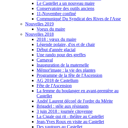
Le Castellet a un nouveau maire
Conservatoire des outils anciens
11-Novembre confiné
Communiqué Du Syndicat des Rives de l'Asse
Nouvelles 2019
Voeux du maire
Nouvelles 2018
2018 : vœux du maire
Légende polaire, d'os et de chair
Début d'année glacial
Une rando pour des greffes
Carnaval
Inauguration de la maternelle
Mémor'image : la vie des plantes
Programme de la fête de l'Ascension
AG 2018 de Castellum
Fête de l'Ascension
La femme du boulanger en avant-première au
Castellet
André Laurent décoré de l'ordre du Mérite
Brigadel : stèle aux résistants
3 juin 2018 : journée citoyenne
La Cigale qui rit - théâtre au Castellet
Jean-Yves Roux en visite au Castellet
Des vautours au Castellet