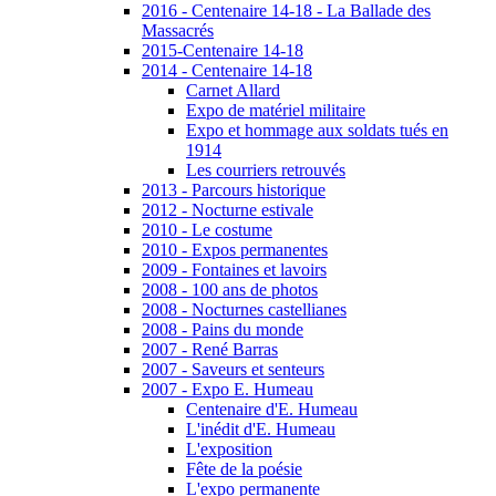
2016 - Centenaire 14-18 - La Ballade des
Massacrés
2015-Centenaire 14-18
2014 - Centenaire 14-18
Carnet Allard
Expo de matériel militaire
Expo et hommage aux soldats tués en
1914
Les courriers retrouvés
2013 - Parcours historique
2012 - Nocturne estivale
2010 - Le costume
2010 - Expos permanentes
2009 - Fontaines et lavoirs
2008 - 100 ans de photos
2008 - Nocturnes castellianes
2008 - Pains du monde
2007 - René Barras
2007 - Saveurs et senteurs
2007 - Expo E. Humeau
Centenaire d'E. Humeau
L'inédit d'E. Humeau
L'exposition
Fête de la poésie
L'expo permanente