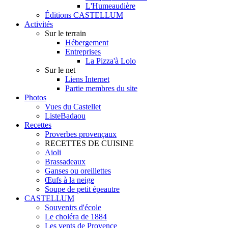
L'Humeaudière
Éditions CASTELLUM
Activités
Sur le terrain
Hébergement
Entreprises
La Pizza'à Lolo
Sur le net
Liens Internet
Partie membres du site
Photos
Vues du Castellet
ListeBadaou
Recettes
Proverbes provençaux
RECETTES DE CUISINE
Aioli
Brassadeaux
Ganses ou oreillettes
Œufs à la neige
Soupe de petit épeautre
CASTELLUM
Souvenirs d'école
Le choléra de 1884
Les vents de Provence