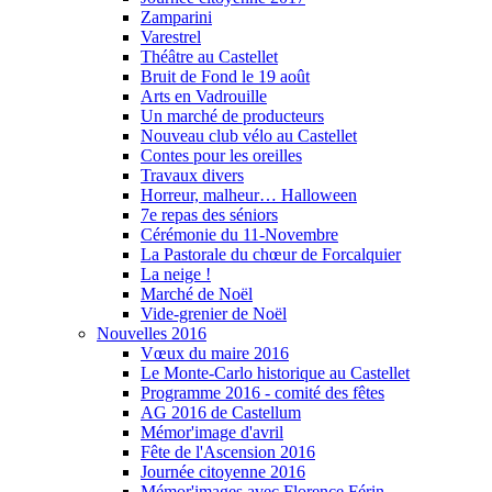
Zamparini
Varestrel
Théâtre au Castellet
Bruit de Fond le 19 août
Arts en Vadrouille
Un marché de producteurs
Nouveau club vélo au Castellet
Contes pour les oreilles
Travaux divers
Horreur, malheur… Halloween
7e repas des séniors
Cérémonie du 11-Novembre
La Pastorale du chœur de Forcalquier
La neige !
Marché de Noël
Vide-grenier de Noël
Nouvelles 2016
Vœux du maire 2016
Le Monte-Carlo historique au Castellet
Programme 2016 - comité des fêtes
AG 2016 de Castellum
Mémor'image d'avril
Fête de l'Ascension 2016
Journée citoyenne 2016
Mémor'images avec Florence Férin