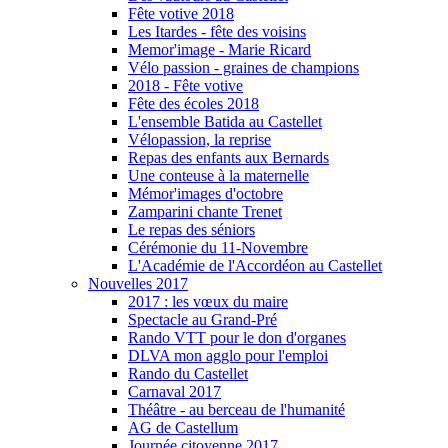
Fête votive 2018
Les Itardes - fête des voisins
Memor'image - Marie Ricard
Vélo passion - graines de champions
2018 - Fête votive
Fête des écoles 2018
L'ensemble Batida au Castellet
Vélopassion, la reprise
Repas des enfants aux Bernards
Une conteuse à la maternelle
Mémor'images d'octobre
Zamparini chante Trenet
Le repas des séniors
Cérémonie du 11-Novembre
L'Académie de l'Accordéon au Castellet
Nouvelles 2017
2017 : les vœux du maire
Spectacle au Grand-Pré
Rando VTT pour le don d'organes
DLVA mon agglo pour l'emploi
Rando du Castellet
Carnaval 2017
Théâtre - au berceau de l'humanité
AG de Castellum
Journée citoyenne 2017