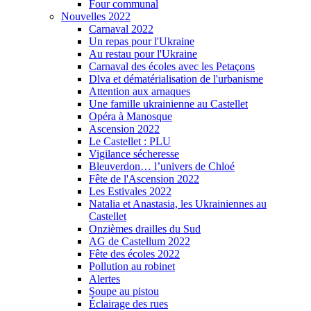
Four communal
Nouvelles 2022
Carnaval 2022
Un repas pour l'Ukraine
Au restau pour l'Ukraine
Carnaval des écoles avec les Petaçons
Dlva et dématérialisation de l'urbanisme
Attention aux arnaques
Une famille ukrainienne au Castellet
Opéra à Manosque
Ascension 2022
Le Castellet : PLU
Vigilance sécheresse
Bleuverdon… l’univers de Chloé
Fête de l'Ascension 2022
Les Estivales 2022
Natalia et Anastasia, les Ukrainiennes au
Castellet
Onzièmes drailles du Sud
AG de Castellum 2022
Fête des écoles 2022
Pollution au robinet
Alertes
Soupe au pistou
Éclairage des rues