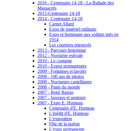
2016 - Centenaire 14-18 - La Ballade des
Massacrés
2015-Centenaire 14-18
2014 - Centenaire 14-18
Carnet Allard
Expo de matériel militaire
Expo et hommage aux soldats tués en
1914
Les courriers retrouvés
2013 - Parcours historique
2012 - Nocturne estivale
2010 - Le costume
2010 - Expos permanentes
2009 - Fontaines et lavoirs
2008 - 100 ans de photos
2008 - Nocturnes castellianes
2008 - Pains du monde
2007 - René Barras
2007 - Saveurs et senteurs
2007 - Expo E. Humeau
Centenaire d'E. Humeau
L'inédit d'E. Humeau
L'exposition
Fête de la poésie
L'expo permanente