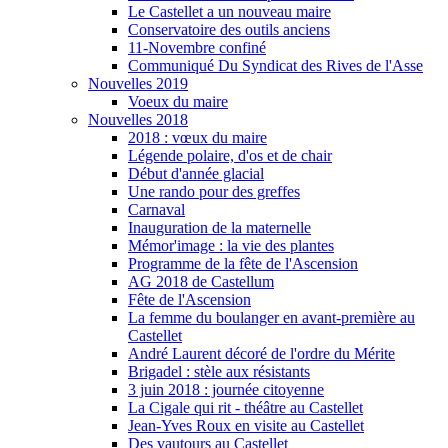
Le Castellet a un nouveau maire
Conservatoire des outils anciens
11-Novembre confiné
Communiqué Du Syndicat des Rives de l'Asse
Nouvelles 2019
Voeux du maire
Nouvelles 2018
2018 : vœux du maire
Légende polaire, d'os et de chair
Début d'année glacial
Une rando pour des greffes
Carnaval
Inauguration de la maternelle
Mémor'image : la vie des plantes
Programme de la fête de l'Ascension
AG 2018 de Castellum
Fête de l'Ascension
La femme du boulanger en avant-première au
Castellet
André Laurent décoré de l'ordre du Mérite
Brigadel : stèle aux résistants
3 juin 2018 : journée citoyenne
La Cigale qui rit - théâtre au Castellet
Jean-Yves Roux en visite au Castellet
Des vautours au Castellet