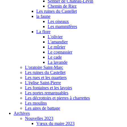
Sentier de Château-Levin
Chemin de Riez
Les ruines du Castellet
la faune
Les oiseaux
Les mammifères
La flore
L'olivier
L'amandier
Le mûrier
Le cognassier
Le cade
La lavande
L'oratoire Saint-Marc
Les ruines du Castellet
Les rues et les quartiers
L'église Saint-Pierre
Les fontaines et les lavoirs
Les portes remarquables
Les décrottoirs et pierres à charrettes
Les moulins
Les aires de battage
Archives
Nouvelles 2023
Vœux du maire 2023