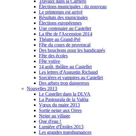
Travaux dans la Carriero
Élections municipales : du nouveau
Le printemps est arrivé
Résultats des municipales
Élections européennes
Une centenaire au Castellet
La fête de l'Ascension 2014
Théatre au Grand-Pré
Fête du cours de provençal
Des bouchons pour les handicapés
Fête des écoles
Fête votive
14 août, théâtre au Castellet
Les lettres d'Augustin Richaud
Sorcières et vampires au Castellet
Des arbres trop dangereux
Nouvelles 2013
Le Castellet dans la DLVA
La Pastourala de la Valèia
Vœux du maire 2013
Sortie neige aux Orres
Neige au village
Que d'eau !
Lumière d'Étoiles 2013
Les grandes transhumances