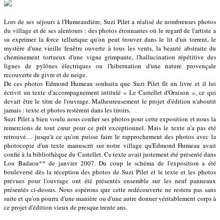
Lors de ses séjours à l'Humeaudière, Suzi Pilet a réalisé de nombreuses photos
du village et de ses alentours : des photos étonnantes où le regard de l'artiste a
su exprimer la force tellurique qu'on peut trouver dans le lit d'un torrent, le
mystère d'une vieille fenêtre ouverte à tous les vents, la beauté abstraite du
cheminement tortueux d'une vigne grimpante, l'hallucination répétitive des
lignes de pylônes électriques ou l'hibernation d'une nature provençale
recouverte de givre et de neige.
De ces photos Edmond Humeau souhaita que Suzi Pilet fît un livre et il lui
écrivit un texte d'accompagnement intitulé « Le Castellet d'Oraison », ce qui
devait être le titre de l'ouvrage. Malheureusement le projet d'édition n'aboutit
jamais : texte et photos restèrent dans les tiroirs.
Suzi Pilet a bien voulu nous confier ses photos pour cette exposition et nous la
remercions de tout cœur pour ce prêt exceptionnel. Mais le texte n'a pas été
retrouvé… jusqu'à ce qu'on puisse faire le rapprochement des photos avec la
photocopie d'un texte manuscrit sur notre village qu'Edmond Humeau avait
confié à la bibliothèque du Castellet. Ce texte avait justement été présenté dans
Lou Badaou** de janvier 2007. Du coup le schéma de l'exposition a été
bouleversé dès la réception des photos de Suzi Pilet et le texte et les photos
prévues pour l'ouvrage ont été présentés ensemble sur les neuf panneaux
présentés ci-dessus. Nous espérons que cette redécouverte ne restera pas sans
suite et qu'on pourra d'une manière ou d'une autre donner véritablement corps à
ce projet d'édition vieux de presque trente ans.