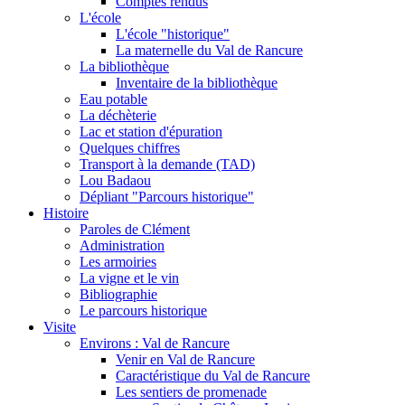
Comptes rendus
L'école
L'école "historique"
La maternelle du Val de Rancure
La bibliothèque
Inventaire de la bibliothèque
Eau potable
La déchèterie
Lac et station d'épuration
Quelques chiffres
Transport à la demande (TAD)
Lou Badaou
Dépliant "Parcours historique"
Histoire
Paroles de Clément
Administration
Les armoiries
La vigne et le vin
Bibliographie
Le parcours historique
Visite
Environs : Val de Rancure
Venir en Val de Rancure
Caractéristique du Val de Rancure
Les sentiers de promenade