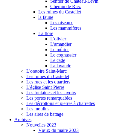
Sentier de Château-Levin
Chemin de Riez
Les ruines du Castellet
la faune
Les oiseaux
Les mammifères
La flore
L'olivier
L'amandier
Le mûrier
Le cognassier
Le cade
La lavande
L'oratoire Saint-Marc
Les ruines du Castellet
Les rues et les quartiers
L'église Saint-Pierre
Les fontaines et les lavoirs
Les portes remarquables
Les décrottoirs et pierres à charrettes
Les moulins
Les aires de battage
Archives
Nouvelles 2023
Vœux du maire 2023