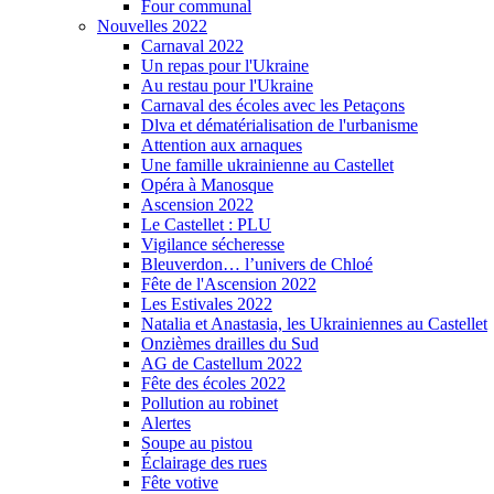
Four communal
Nouvelles 2022
Carnaval 2022
Un repas pour l'Ukraine
Au restau pour l'Ukraine
Carnaval des écoles avec les Petaçons
Dlva et dématérialisation de l'urbanisme
Attention aux arnaques
Une famille ukrainienne au Castellet
Opéra à Manosque
Ascension 2022
Le Castellet : PLU
Vigilance sécheresse
Bleuverdon… l’univers de Chloé
Fête de l'Ascension 2022
Les Estivales 2022
Natalia et Anastasia, les Ukrainiennes au Castellet
Onzièmes drailles du Sud
AG de Castellum 2022
Fête des écoles 2022
Pollution au robinet
Alertes
Soupe au pistou
Éclairage des rues
Fête votive