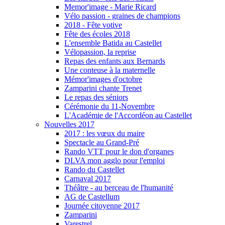
Memor'image - Marie Ricard
Vélo passion - graines de champions
2018 - Fête votive
Fête des écoles 2018
L'ensemble Batida au Castellet
Vélopassion, la reprise
Repas des enfants aux Bernards
Une conteuse à la maternelle
Mémor'images d'octobre
Zamparini chante Trenet
Le repas des séniors
Cérémonie du 11-Novembre
L'Académie de l'Accordéon au Castellet
Nouvelles 2017
2017 : les vœux du maire
Spectacle au Grand-Pré
Rando VTT pour le don d'organes
DLVA mon agglo pour l'emploi
Rando du Castellet
Carnaval 2017
Théâtre - au berceau de l'humanité
AG de Castellum
Journée citoyenne 2017
Zamparini
Varestrel