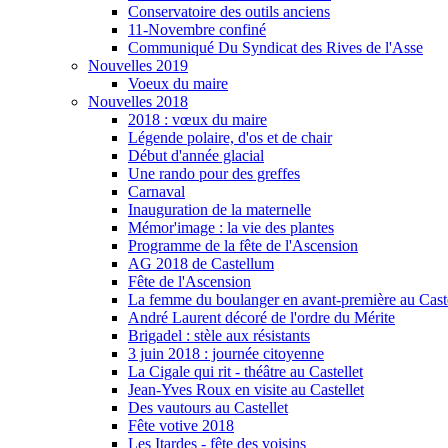
Conservatoire des outils anciens
11-Novembre confiné
Communiqué Du Syndicat des Rives de l'Asse
Nouvelles 2019
Voeux du maire
Nouvelles 2018
2018 : vœux du maire
Légende polaire, d'os et de chair
Début d'année glacial
Une rando pour des greffes
Carnaval
Inauguration de la maternelle
Mémor'image : la vie des plantes
Programme de la fête de l'Ascension
AG 2018 de Castellum
Fête de l'Ascension
La femme du boulanger en avant-première au Caste
André Laurent décoré de l'ordre du Mérite
Brigadel : stèle aux résistants
3 juin 2018 : journée citoyenne
La Cigale qui rit - théâtre au Castellet
Jean-Yves Roux en visite au Castellet
Des vautours au Castellet
Fête votive 2018
Les Itardes - fête des voisins