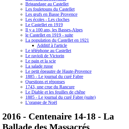
Brigandage au Castellet
Les fouletouns du Castellet
Les œufs en Basse Provence
Les écoles - Les cloches
Le Castellet en 1919
Il y a 100 ans, les Basses-Alpes
le Castellet en 1919 - suite
La population du Castellet en 1921
Additif à l'article
Le téléphone au Castellet
Le ravioli de Victorin
Le pain et la scie
La salade russe
Le petit épeautre de Haute-Provence
1885 - Le journal du curé Fabre
Questions et réponses
1743, une crue du Rancure
Le Diable et les feuilles de chêne
1885 - Le journal du curé Fabre (suite)
L'orange de Noël
2016 - Centenaire 14-18 - La
Ballade des Massacrés