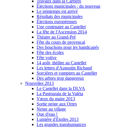
Travaux dans la Carriero
Élections municipales : du nouveau
Le printemps est arrivé
Résultats des municipales
Élections européennes
Une centenaire au Castellet
La fête de l'Ascension 2014
Théatre au Grand-Pré
Fête du cours de provençal
Des bouchons pour les handicapés
Fête des écoles
Fête votive
14 août, théâtre au Castellet
Les lettres d'Augustin Richaud
Sorcières et vampires au Castellet
Des arbres trop dangereux
Nouvelles 2013
Le Castellet dans la DLVA
La Pastourala de la Valèia
Vœux du maire 2013
Sortie neige aux Orres
Neige au village
Que d'eau !
Lumière d'Étoiles 2013
Les grandes transhumances