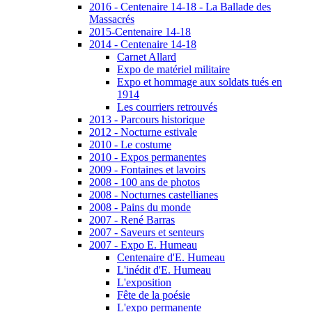
2016 - Centenaire 14-18 - La Ballade des
Massacrés
2015-Centenaire 14-18
2014 - Centenaire 14-18
Carnet Allard
Expo de matériel militaire
Expo et hommage aux soldats tués en
1914
Les courriers retrouvés
2013 - Parcours historique
2012 - Nocturne estivale
2010 - Le costume
2010 - Expos permanentes
2009 - Fontaines et lavoirs
2008 - 100 ans de photos
2008 - Nocturnes castellianes
2008 - Pains du monde
2007 - René Barras
2007 - Saveurs et senteurs
2007 - Expo E. Humeau
Centenaire d'E. Humeau
L'inédit d'E. Humeau
L'exposition
Fête de la poésie
L'expo permanente