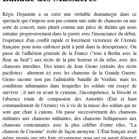
Régis Dejasmin a su créer une véritable dramaturgie dans ce
spectacle qui s'impose non pas comme une suite de chansons ou une
sorte de concert, mais plutôt comme une pièce de théâtre qui nous
entraîne progressivement dans la guerre avec l'insouciance du début,
l'espérance d'un conflit rapide et forcément victorieux de l'Armée
française pour nous enfoncer petit à petit dans la désespérance. On
passe de l'adhésion générale de la France ("tous à Berlin avec la
fleur au fusil") aux récits de la pire horreur et du refus, avec des
chansons interdites. Des textes de Jean Giono (extraits des récits
pacifistes) alternent ici avec les chansons de la Grande Guerre.
Giono raconte non pas l'admirable bataille de Verdun, mais les
conditions inhumaines dans lesquelles les soldats ont essayé de
survivre ; il met en avant le cynisme, l'incompétence, la férocité et
l'absence totale de compassion des Autorités (État et haut
commandement de l'Armée) vis à vis de la masse des soldats qui ne
sont que chair à canons. On passe successivement des chansons
militaires aux chansons militantes, des chansons belliqueuses aux
chansons contestataires avec la plus célèbre d'entre elles, "La
chanson de Craonne" écrite de façon anonyme. L'État français avait
même promis une très forte récompense pour qui en aurait dénoncé