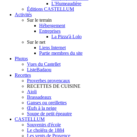
L'Humeaudière
Éditions CASTELLUM
Activités
Sur le terrain
Hébergement
Entreprises
La Pizza'à Lolo
Sur le net
Liens Internet
Partie membres du site
Photos
Vues du Castellet
ListeBadaou
Recettes
Proverbes provençaux
RECETTES DE CUISINE
Aioli
Brassadeaux
Ganses ou oreillettes
Œufs à la neige
Soupe de petit épeautre
CASTELLUM
Souvenirs d'école
Le choléra de 1884
Les vents de Provence