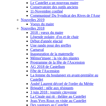
Le Castellet a un nouveau maire
Conservatoire des outils anciens
11-Novembre confiné
Communiqué Du Syndicat des Rives de l'Asse
Nouvelles 2019
Voeux du maire
Nouvelles 2018
2018 : vœux du maire
Légende polaire, d'os et de chair
Début d'année glacial
Une rando pour des greffes
Carnaval
Inauguration de la maternelle
Mémor'image : la vie des plantes
Programme de la fête de l'Ascension
AG 2018 de Castellum
Fête de l'Ascension
La femme du boulanger en avant-première au
Castellet
André Laurent décoré de l'ordre du Mérite
Brigadel : stèle aux résistants
3 juin 2018 : journée citoyenne
La Cigale qui rit - théâtre au Castellet
Jean-Yves Roux en visite au Castellet
Des vautours au Castellet