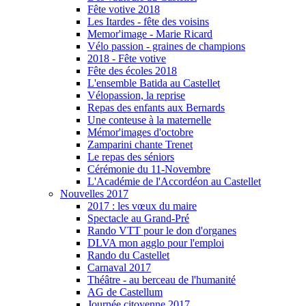
Fête votive 2018
Les Itardes - fête des voisins
Memor'image - Marie Ricard
Vélo passion - graines de champions
2018 - Fête votive
Fête des écoles 2018
L'ensemble Batida au Castellet
Vélopassion, la reprise
Repas des enfants aux Bernards
Une conteuse à la maternelle
Mémor'images d'octobre
Zamparini chante Trenet
Le repas des séniors
Cérémonie du 11-Novembre
L'Académie de l'Accordéon au Castellet
Nouvelles 2017
2017 : les vœux du maire
Spectacle au Grand-Pré
Rando VTT pour le don d'organes
DLVA mon agglo pour l'emploi
Rando du Castellet
Carnaval 2017
Théâtre - au berceau de l'humanité
AG de Castellum
Journée citoyenne 2017