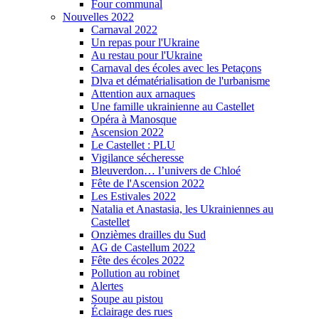
Four communal
Nouvelles 2022
Carnaval 2022
Un repas pour l'Ukraine
Au restau pour l'Ukraine
Carnaval des écoles avec les Petaçons
Dlva et dématérialisation de l'urbanisme
Attention aux arnaques
Une famille ukrainienne au Castellet
Opéra à Manosque
Ascension 2022
Le Castellet : PLU
Vigilance sécheresse
Bleuverdon… l’univers de Chloé
Fête de l'Ascension 2022
Les Estivales 2022
Natalia et Anastasia, les Ukrainiennes au
Castellet
Onzièmes drailles du Sud
AG de Castellum 2022
Fête des écoles 2022
Pollution au robinet
Alertes
Soupe au pistou
Éclairage des rues