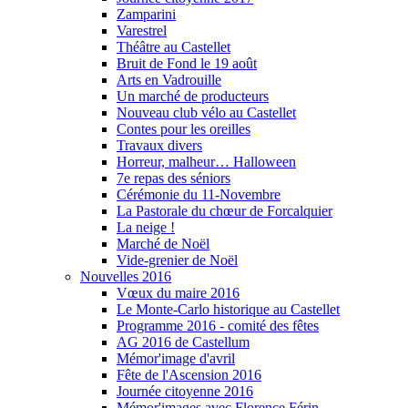
Zamparini
Varestrel
Théâtre au Castellet
Bruit de Fond le 19 août
Arts en Vadrouille
Un marché de producteurs
Nouveau club vélo au Castellet
Contes pour les oreilles
Travaux divers
Horreur, malheur… Halloween
7e repas des séniors
Cérémonie du 11-Novembre
La Pastorale du chœur de Forcalquier
La neige !
Marché de Noël
Vide-grenier de Noël
Nouvelles 2016
Vœux du maire 2016
Le Monte-Carlo historique au Castellet
Programme 2016 - comité des fêtes
AG 2016 de Castellum
Mémor'image d'avril
Fête de l'Ascension 2016
Journée citoyenne 2016
Mémor'images avec Florence Férin