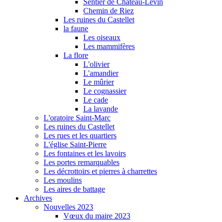
Sentier de Château-Levin
Chemin de Riez
Les ruines du Castellet
la faune
Les oiseaux
Les mammifères
La flore
L'olivier
L'amandier
Le mûrier
Le cognassier
Le cade
La lavande
L'oratoire Saint-Marc
Les ruines du Castellet
Les rues et les quartiers
L'église Saint-Pierre
Les fontaines et les lavoirs
Les portes remarquables
Les décrottoirs et pierres à charrettes
Les moulins
Les aires de battage
Archives
Nouvelles 2023
Vœux du maire 2023