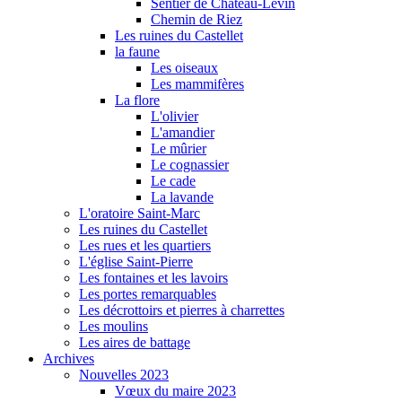
Sentier de Château-Levin
Chemin de Riez
Les ruines du Castellet
la faune
Les oiseaux
Les mammifères
La flore
L'olivier
L'amandier
Le mûrier
Le cognassier
Le cade
La lavande
L'oratoire Saint-Marc
Les ruines du Castellet
Les rues et les quartiers
L'église Saint-Pierre
Les fontaines et les lavoirs
Les portes remarquables
Les décrottoirs et pierres à charrettes
Les moulins
Les aires de battage
Archives
Nouvelles 2023
Vœux du maire 2023