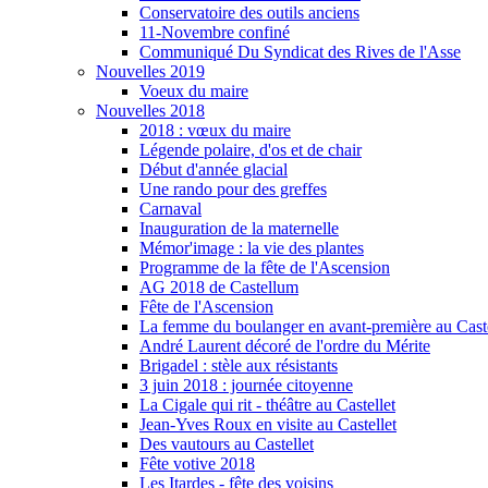
Conservatoire des outils anciens
11-Novembre confiné
Communiqué Du Syndicat des Rives de l'Asse
Nouvelles 2019
Voeux du maire
Nouvelles 2018
2018 : vœux du maire
Légende polaire, d'os et de chair
Début d'année glacial
Une rando pour des greffes
Carnaval
Inauguration de la maternelle
Mémor'image : la vie des plantes
Programme de la fête de l'Ascension
AG 2018 de Castellum
Fête de l'Ascension
La femme du boulanger en avant-première au Caste
André Laurent décoré de l'ordre du Mérite
Brigadel : stèle aux résistants
3 juin 2018 : journée citoyenne
La Cigale qui rit - théâtre au Castellet
Jean-Yves Roux en visite au Castellet
Des vautours au Castellet
Fête votive 2018
Les Itardes - fête des voisins