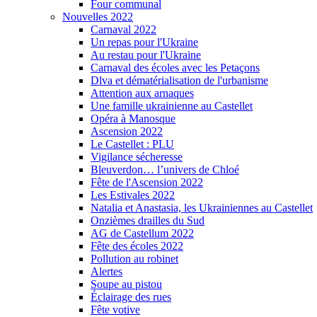
Four communal
Nouvelles 2022
Carnaval 2022
Un repas pour l'Ukraine
Au restau pour l'Ukraine
Carnaval des écoles avec les Petaçons
Dlva et dématérialisation de l'urbanisme
Attention aux arnaques
Une famille ukrainienne au Castellet
Opéra à Manosque
Ascension 2022
Le Castellet : PLU
Vigilance sécheresse
Bleuverdon… l’univers de Chloé
Fête de l'Ascension 2022
Les Estivales 2022
Natalia et Anastasia, les Ukrainiennes au Castellet
Onzièmes drailles du Sud
AG de Castellum 2022
Fête des écoles 2022
Pollution au robinet
Alertes
Soupe au pistou
Éclairage des rues
Fête votive