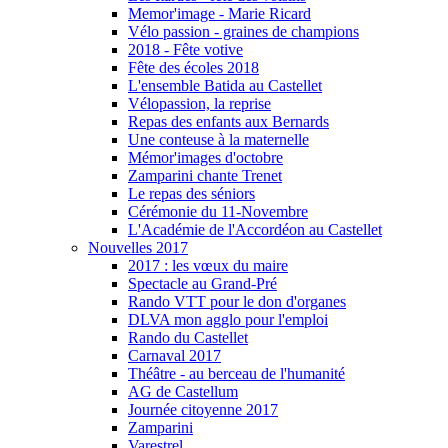
Memor'image - Marie Ricard
Vélo passion - graines de champions
2018 - Fête votive
Fête des écoles 2018
L'ensemble Batida au Castellet
Vélopassion, la reprise
Repas des enfants aux Bernards
Une conteuse à la maternelle
Mémor'images d'octobre
Zamparini chante Trenet
Le repas des séniors
Cérémonie du 11-Novembre
L'Académie de l'Accordéon au Castellet
Nouvelles 2017
2017 : les vœux du maire
Spectacle au Grand-Pré
Rando VTT pour le don d'organes
DLVA mon agglo pour l'emploi
Rando du Castellet
Carnaval 2017
Théâtre - au berceau de l'humanité
AG de Castellum
Journée citoyenne 2017
Zamparini
Varestrel