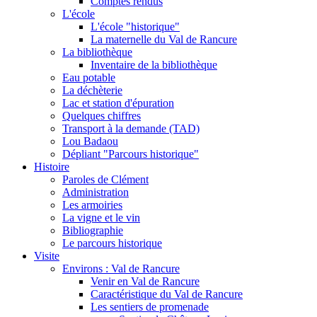
Comptes rendus
L'école
L'école "historique"
La maternelle du Val de Rancure
La bibliothèque
Inventaire de la bibliothèque
Eau potable
La déchèterie
Lac et station d'épuration
Quelques chiffres
Transport à la demande (TAD)
Lou Badaou
Dépliant "Parcours historique"
Histoire
Paroles de Clément
Administration
Les armoiries
La vigne et le vin
Bibliographie
Le parcours historique
Visite
Environs : Val de Rancure
Venir en Val de Rancure
Caractéristique du Val de Rancure
Les sentiers de promenade