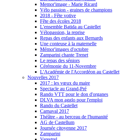
Memor'image - Marie Ricard
Vélo passion - graines de champions
2018 - Fête votive
Fête des écoles 2018
L'ensemble Batida au Castellet
Vélopassion, la reprise
Repas des enfants aux Bernards
Une conteuse à la maternelle
Mémor'images d'octobre
Zamparini chante Trenet
Le repas des séniors
Cérémonie du 11-Novembre
L'Académie de l'Accordéon au Castellet
Nouvelles 2017
2017 : les vœux du maire
Spectacle au Grand-Pré
Rando VTT pour le don d'organes
DLVA mon agglo pour l'emploi
Rando du Castellet
Carnaval 2017
Théâtre - au berceau de l'humanité
AG de Castellum
Journée citoyenne 2017
Zamparini
Varestrel