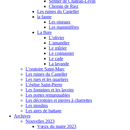
Sentier de Château-Levin
Chemin de Riez
Les ruines du Castellet
la faune
Les oiseaux
Les mammifères
La flore
L'olivier
L'amandier
Le mûrier
Le cognassier
Le cade
La lavande
L'oratoire Saint-Marc
Les ruines du Castellet
Les rues et les quartiers
L'église Saint-Pierre
Les fontaines et les lavoirs
Les portes remarquables
Les décrottoirs et pierres à charrettes
Les moulins
Les aires de battage
Archives
Nouvelles 2023
Vœux du maire 2023