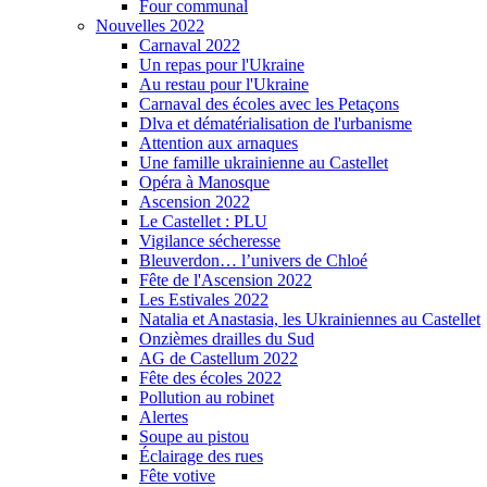
Four communal
Nouvelles 2022
Carnaval 2022
Un repas pour l'Ukraine
Au restau pour l'Ukraine
Carnaval des écoles avec les Petaçons
Dlva et dématérialisation de l'urbanisme
Attention aux arnaques
Une famille ukrainienne au Castellet
Opéra à Manosque
Ascension 2022
Le Castellet : PLU
Vigilance sécheresse
Bleuverdon… l’univers de Chloé
Fête de l'Ascension 2022
Les Estivales 2022
Natalia et Anastasia, les Ukrainiennes au Castellet
Onzièmes drailles du Sud
AG de Castellum 2022
Fête des écoles 2022
Pollution au robinet
Alertes
Soupe au pistou
Éclairage des rues
Fête votive