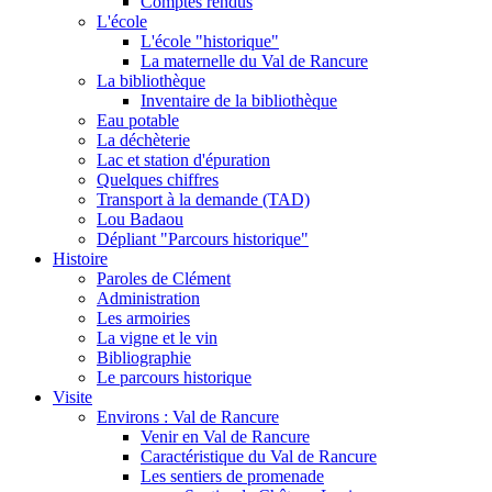
Comptes rendus
L'école
L'école "historique"
La maternelle du Val de Rancure
La bibliothèque
Inventaire de la bibliothèque
Eau potable
La déchèterie
Lac et station d'épuration
Quelques chiffres
Transport à la demande (TAD)
Lou Badaou
Dépliant "Parcours historique"
Histoire
Paroles de Clément
Administration
Les armoiries
La vigne et le vin
Bibliographie
Le parcours historique
Visite
Environs : Val de Rancure
Venir en Val de Rancure
Caractéristique du Val de Rancure
Les sentiers de promenade