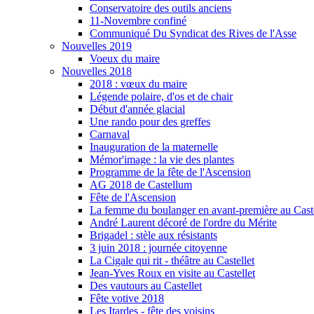
Conservatoire des outils anciens
11-Novembre confiné
Communiqué Du Syndicat des Rives de l'Asse
Nouvelles 2019
Voeux du maire
Nouvelles 2018
2018 : vœux du maire
Légende polaire, d'os et de chair
Début d'année glacial
Une rando pour des greffes
Carnaval
Inauguration de la maternelle
Mémor'image : la vie des plantes
Programme de la fête de l'Ascension
AG 2018 de Castellum
Fête de l'Ascension
La femme du boulanger en avant-première au Caste
André Laurent décoré de l'ordre du Mérite
Brigadel : stèle aux résistants
3 juin 2018 : journée citoyenne
La Cigale qui rit - théâtre au Castellet
Jean-Yves Roux en visite au Castellet
Des vautours au Castellet
Fête votive 2018
Les Itardes - fête des voisins