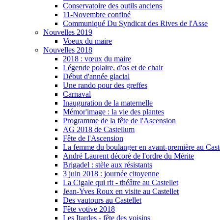
Conservatoire des outils anciens
11-Novembre confiné
Communiqué Du Syndicat des Rives de l'Asse
Nouvelles 2019
Voeux du maire
Nouvelles 2018
2018 : vœux du maire
Légende polaire, d'os et de chair
Début d'année glacial
Une rando pour des greffes
Carnaval
Inauguration de la maternelle
Mémor'image : la vie des plantes
Programme de la fête de l'Ascension
AG 2018 de Castellum
Fête de l'Ascension
La femme du boulanger en avant-première au Caste
André Laurent décoré de l'ordre du Mérite
Brigadel : stèle aux résistants
3 juin 2018 : journée citoyenne
La Cigale qui rit - théâtre au Castellet
Jean-Yves Roux en visite au Castellet
Des vautours au Castellet
Fête votive 2018
Les Itardes - fête des voisins