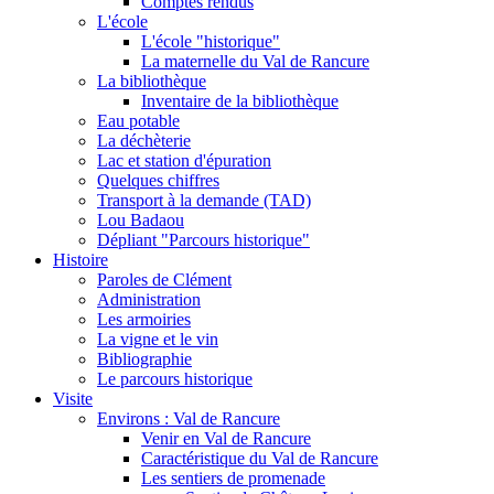
Comptes rendus
L'école
L'école "historique"
La maternelle du Val de Rancure
La bibliothèque
Inventaire de la bibliothèque
Eau potable
La déchèterie
Lac et station d'épuration
Quelques chiffres
Transport à la demande (TAD)
Lou Badaou
Dépliant "Parcours historique"
Histoire
Paroles de Clément
Administration
Les armoiries
La vigne et le vin
Bibliographie
Le parcours historique
Visite
Environs : Val de Rancure
Venir en Val de Rancure
Caractéristique du Val de Rancure
Les sentiers de promenade