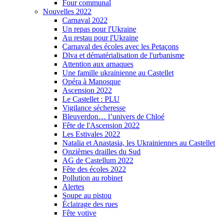
Four communal
Nouvelles 2022
Carnaval 2022
Un repas pour l'Ukraine
Au restau pour l'Ukraine
Carnaval des écoles avec les Petaçons
Dlva et dématérialisation de l'urbanisme
Attention aux arnaques
Une famille ukrainienne au Castellet
Opéra à Manosque
Ascension 2022
Le Castellet : PLU
Vigilance sécheresse
Bleuverdon… l’univers de Chloé
Fête de l'Ascension 2022
Les Estivales 2022
Natalia et Anastasia, les Ukrainiennes au Castellet
Onzièmes drailles du Sud
AG de Castellum 2022
Fête des écoles 2022
Pollution au robinet
Alertes
Soupe au pistou
Éclairage des rues
Fête votive