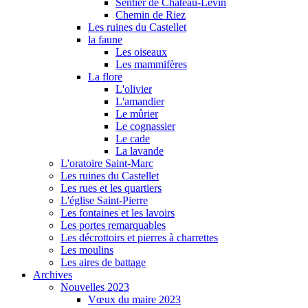
Sentier de Château-Levin
Chemin de Riez
Les ruines du Castellet
la faune
Les oiseaux
Les mammifères
La flore
L'olivier
L'amandier
Le mûrier
Le cognassier
Le cade
La lavande
L'oratoire Saint-Marc
Les ruines du Castellet
Les rues et les quartiers
L'église Saint-Pierre
Les fontaines et les lavoirs
Les portes remarquables
Les décrottoirs et pierres à charrettes
Les moulins
Les aires de battage
Archives
Nouvelles 2023
Vœux du maire 2023