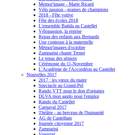
Memor'image - Marie Ricard
Vélo passion - graines de champions
2018 - Fête votive
Fête des écoles 2018
L'ensemble Batida au Castellet
Vélopassion, la reprise
Repas des enfants aux Bernards
Une conteuse à la maternelle
Mémor'images d'octobre
Zamparini chante Trenet
Le repas des séniors
Cérémonie du 11-Novembre
L'Académie de l'Accordéon au Castellet
Nouvelles 2017
2017 : les vœux du maire
Spectacle au Grand-Pré
Rando VTT pour le don d'organes
DLVA mon agglo pour l'emploi
Rando du Castellet
Carnaval 2017
Théâtre - au berceau de l'humanité
AG de Castellum
Journée citoyenne 2017
Zamparini
Varestrel