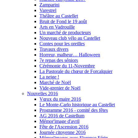
Zamparini
Varestrel
Théâtre au Castellet
Bruit de Fond le 19 août
Arts en Vadrouille
Un marché de producteurs
Nouveau club vélo au Castellet
Contes pour les oreilles
Travaux divers
Horreur, malheur… Halloween
7e repas des séniors
Cérémonie du 11-Novembre
La Pastorale du chœur de Forcalquier
La neige !
Marché de Noël
Vide-grenier de Noël
Nouvelles 2016
Vœux du maire 2016
Le Monte-Carlo historique au Castellet
Programme 2016 - comité des fêtes
AG 2016 de Castellum
Mémor'image d'avril
Fête de l'Ascension 2016
Journée citoyenne 2016
Mémor'images avec Florence Férin