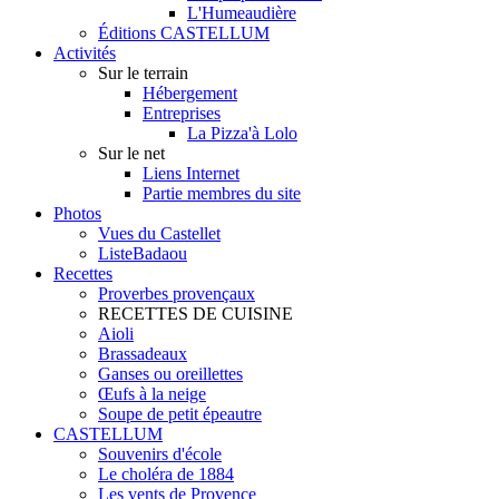
L'Humeaudière
Éditions CASTELLUM
Activités
Sur le terrain
Hébergement
Entreprises
La Pizza'à Lolo
Sur le net
Liens Internet
Partie membres du site
Photos
Vues du Castellet
ListeBadaou
Recettes
Proverbes provençaux
RECETTES DE CUISINE
Aioli
Brassadeaux
Ganses ou oreillettes
Œufs à la neige
Soupe de petit épeautre
CASTELLUM
Souvenirs d'école
Le choléra de 1884
Les vents de Provence