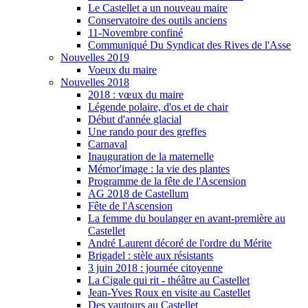
Le Castellet a un nouveau maire
Conservatoire des outils anciens
11-Novembre confiné
Communiqué Du Syndicat des Rives de l'Asse
Nouvelles 2019
Voeux du maire
Nouvelles 2018
2018 : vœux du maire
Légende polaire, d'os et de chair
Début d'année glacial
Une rando pour des greffes
Carnaval
Inauguration de la maternelle
Mémor'image : la vie des plantes
Programme de la fête de l'Ascension
AG 2018 de Castellum
Fête de l'Ascension
La femme du boulanger en avant-première au
Castellet
André Laurent décoré de l'ordre du Mérite
Brigadel : stèle aux résistants
3 juin 2018 : journée citoyenne
La Cigale qui rit - théâtre au Castellet
Jean-Yves Roux en visite au Castellet
Des vautours au Castellet