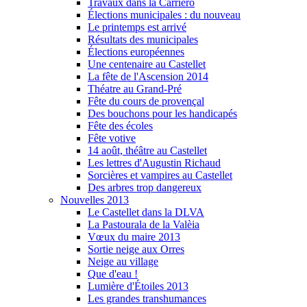
Travaux dans la Carriero
Élections municipales : du nouveau
Le printemps est arrivé
Résultats des municipales
Élections européennes
Une centenaire au Castellet
La fête de l'Ascension 2014
Théatre au Grand-Pré
Fête du cours de provençal
Des bouchons pour les handicapés
Fête des écoles
Fête votive
14 août, théâtre au Castellet
Les lettres d'Augustin Richaud
Sorcières et vampires au Castellet
Des arbres trop dangereux
Nouvelles 2013
Le Castellet dans la DLVA
La Pastourala de la Valèia
Vœux du maire 2013
Sortie neige aux Orres
Neige au village
Que d'eau !
Lumière d'Étoiles 2013
Les grandes transhumances