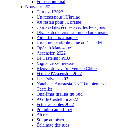
Four communal
Nouvelles 2022
Carnaval 2022
Un repas pour l'Ukraine
Au restau pour l'Ukraine
Carnaval des écoles avec les Petaçons
Dlva et dématérialisation de l'urbanisme
Attention aux arnaques
Une famille ukrainienne au Castellet
Opéra à Manosque
Ascension 2022
Le Castellet : PLU
Vigilance sécheresse
Bleuverdon… l’univers de Chloé
Fête de l'Ascension 2022
Les Estivales 2022
Natalia et Anastasia, les Ukrainiennes au
Castellet
Onzièmes drailles du Sud
AG de Castellum 2022
Fête des écoles 2022
Pollution au robinet
Alertes
Soupe au pistou
Éclairage des rues