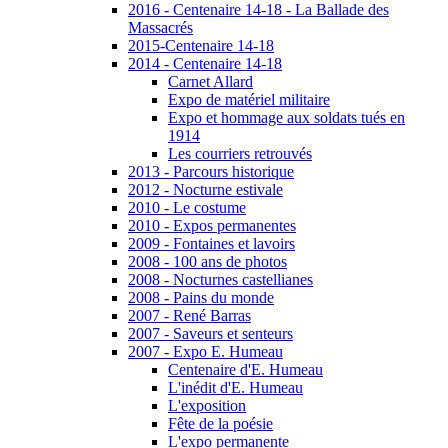
2016 - Centenaire 14-18 - La Ballade des
Massacrés
2015-Centenaire 14-18
2014 - Centenaire 14-18
Carnet Allard
Expo de matériel militaire
Expo et hommage aux soldats tués en
1914
Les courriers retrouvés
2013 - Parcours historique
2012 - Nocturne estivale
2010 - Le costume
2010 - Expos permanentes
2009 - Fontaines et lavoirs
2008 - 100 ans de photos
2008 - Nocturnes castellianes
2008 - Pains du monde
2007 - René Barras
2007 - Saveurs et senteurs
2007 - Expo E. Humeau
Centenaire d'E. Humeau
L'inédit d'E. Humeau
L'exposition
Fête de la poésie
L'expo permanente