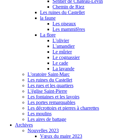
Sentier de Château-Levin
Chemin de Riez
Les ruines du Castellet
la faune
Les oiseaux
Les mammifères
La flore
L'olivier
L'amandier
Le mûrier
Le cognassier
Le cade
La lavande
L'oratoire Saint-Marc
Les ruines du Castellet
Les rues et les quartiers
L'église Saint-Pierre
Les fontaines et les lavoirs
Les portes remarquables
Les décrottoirs et pierres à charrettes
Les moulins
Les aires de battage
Archives
Nouvelles 2023
Vœux du maire 2023