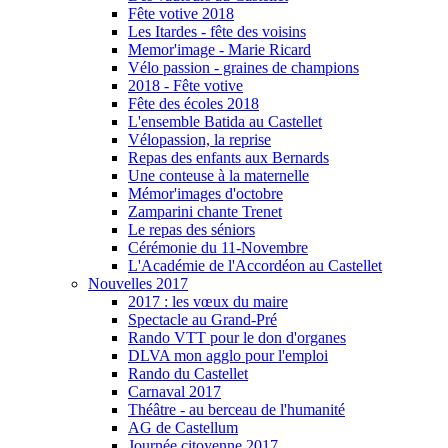
Fête votive 2018
Les Itardes - fête des voisins
Memor'image - Marie Ricard
Vélo passion - graines de champions
2018 - Fête votive
Fête des écoles 2018
L'ensemble Batida au Castellet
Vélopassion, la reprise
Repas des enfants aux Bernards
Une conteuse à la maternelle
Mémor'images d'octobre
Zamparini chante Trenet
Le repas des séniors
Cérémonie du 11-Novembre
L'Académie de l'Accordéon au Castellet
Nouvelles 2017
2017 : les vœux du maire
Spectacle au Grand-Pré
Rando VTT pour le don d'organes
DLVA mon agglo pour l'emploi
Rando du Castellet
Carnaval 2017
Théâtre - au berceau de l'humanité
AG de Castellum
Journée citoyenne 2017