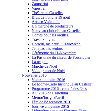
Zamparini
Varestrel
Théâtre au Castellet
Bruit de Fond le 19 août
Arts en Vadrouille
Un marché de producteurs
Nouveau club vélo au Castellet
Contes pour les oreilles
Travaux divers
Horreur, malheur… Halloween
7e repas des séniors
Cérémonie du 11-Novembre
La Pastorale du chœur de Forcalquier
La neige !
Marché de Noël
Vide-grenier de Noël
Nouvelles 2016
Vœux du maire 2016
Le Monte-Carlo historique au Castellet
Programme 2016 - comité des fêtes
AG 2016 de Castellum
Mémor'image d'avril
Fête de l'Ascension 2016
Journée citoyenne 2016
Mémor'images avec Florence Férin