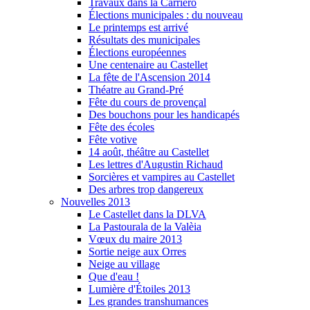
Travaux dans la Carriero
Élections municipales : du nouveau
Le printemps est arrivé
Résultats des municipales
Élections européennes
Une centenaire au Castellet
La fête de l'Ascension 2014
Théatre au Grand-Pré
Fête du cours de provençal
Des bouchons pour les handicapés
Fête des écoles
Fête votive
14 août, théâtre au Castellet
Les lettres d'Augustin Richaud
Sorcières et vampires au Castellet
Des arbres trop dangereux
Nouvelles 2013
Le Castellet dans la DLVA
La Pastourala de la Valèia
Vœux du maire 2013
Sortie neige aux Orres
Neige au village
Que d'eau !
Lumière d'Étoiles 2013
Les grandes transhumances