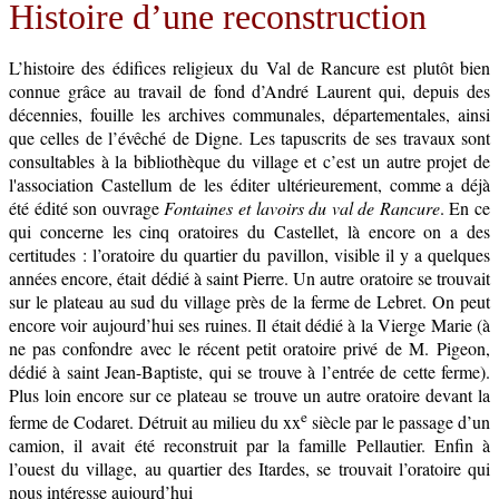
Histoire d’une reconstruction
L’histoire des édifices religieux du Val de Rancure est plutôt bien
connue grâce au travail de fond d’André Laurent qui, depuis des
décennies, fouille les archives communales, départementales, ainsi
que celles de l’évêché de Digne. Les tapuscrits de ses travaux sont
consultables à la bibliothèque du village et c’est un autre projet de
l'association Castellum de les éditer ultérieurement, comme a déjà
été édité son ouvrage
Fontaines et ­lavoirs du val de Rancure
. En ce
qui concerne les cinq oratoires du Castellet, là encore on a des
certitudes : l’oratoire du quartier du pavillon, visible il y a quelques
années encore, était dédié à saint Pierre. Un autre oratoire se trouvait
sur le plateau au sud du village près de la ferme de Lebret. On peut
encore voir aujourd’hui ses ruines. Il était dédié à la Vierge Marie (à
ne pas confondre avec le récent petit oratoire privé de M. Pigeon,
dédié à saint Jean-­Baptiste, qui se trouve à l’entrée de cette ferme).
Plus loin encore sur ce plateau se trouve un autre oratoire devant la
e
ferme de Codaret. Détruit au milieu du xx
siècle par le passage d’un
camion, il avait été reconstruit par la famille Pellautier. Enfin à
l’ouest du village, au quartier des Itardes, se trouvait l’oratoire qui
nous intéresse aujourd’hui