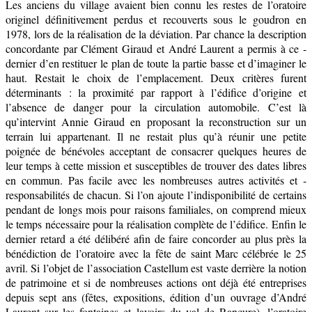
Les anciens du village avaient bien connu les restes de l’oratoire
originel définitivement perdus et recouverts sous le goudron en
1978, lors de la réalisation de la déviation. Par chance la ­description
concordante par Clément Giraud et André Laurent a permis à ce ­
dernier d’en restituer le plan de toute la ­partie basse et d’imaginer le
haut. Restait le choix de l’emplacement. Deux critères furent
déterminants : la proximité par rapport à l’édifice d’origine et
l’absence de danger pour la circulation automobile. C’est là
qu’intervint Annie Giraud en ­proposant la reconstruction sur un
terrain lui appartenant. Il ne restait plus qu’à réunir une ­petite
poignée de bénévoles ­acceptant de consacrer quelques heures de
leur temps à cette mission et susceptibles de trouver des dates libres
en commun. Pas facile avec les nombreuses autres activités et ­
responsabilités de chacun. Si l’on ajoute l’indisponibilité de ­certains
pendant de longs mois pour raisons familiales, on comprend mieux
le temps nécessaire pour la réalisation complète de l’édifice. Enfin le
dernier retard a été délibéré afin de faire concorder au plus près la
bénédiction de l’oratoire avec la fête de saint Marc célébrée le 25
avril. Si l’objet de l’association Castellum est vaste derrière la notion
de patrimoine et si de nombreuses actions ont déjà été entreprises
depuis sept ans (fêtes, ­expositions, édition d’un ouvrage ­d’André
Laurent sur les fontaines et lavoirs du val de Rancure), l’oratoire