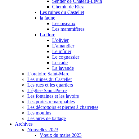
Sentier de Château-Levin
Chemin de Riez
Les ruines du Castellet
la faune
Les oiseaux
Les mammifères
La flore
L'olivier
L'amandier
Le mûrier
Le cognassier
Le cade
La lavande
L'oratoire Saint-Marc
Les ruines du Castellet
Les rues et les quartiers
L'église Saint-Pierre
Les fontaines et les lavoirs
Les portes remarquables
Les décrottoirs et pierres à charrettes
Les moulins
Les aires de battage
Archives
Nouvelles 2023
Vœux du maire 2023