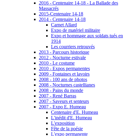
2016 - Centenaire 14-18 - La Ballade des
Massacrés
2015-Centenaire 14-18
2014 - Centenaire 14-18
Carnet Allard
Expo de matériel militaire
Expo et hommage aux soldats tués en
1914
Les courriers retrouvés
2013 - Parcours historique
2012 - Nocturne estivale
2010 - Le costume
2010 - Expos permanentes
2009 - Fontaines et lavoirs
2008 - 100 ans de photos
2008 - Nocturnes castellianes
2008 - Pains du monde
2007 - René Barras
2007 - Saveurs et senteurs
2007 - Expo E. Humeau
Centenaire d'E. Humeau
L'inédit d'E. Humeau
L'exposition
Fête de la poésie
L'expo permanente