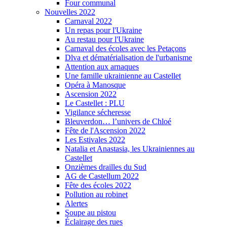
Four communal
Nouvelles 2022
Carnaval 2022
Un repas pour l'Ukraine
Au restau pour l'Ukraine
Carnaval des écoles avec les Petaçons
Dlva et dématérialisation de l'urbanisme
Attention aux arnaques
Une famille ukrainienne au Castellet
Opéra à Manosque
Ascension 2022
Le Castellet : PLU
Vigilance sécheresse
Bleuverdon… l’univers de Chloé
Fête de l'Ascension 2022
Les Estivales 2022
Natalia et Anastasia, les Ukrainiennes au
Castellet
Onzièmes drailles du Sud
AG de Castellum 2022
Fête des écoles 2022
Pollution au robinet
Alertes
Soupe au pistou
Éclairage des rues