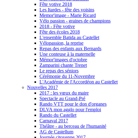
Fête votive 2018
Les Itardes - fête des voisins
Memor'image - Marie Ricard
Vélo passion - graines de champions
2018 - Fête votive
Fête des écoles 2018
L'ensemble Batida au Castellet
Vélopassion, la reprise
Repas des enfants aux Bernards
Une conteuse à la maternelle
Mémor'images d'octobre
Zamparini chante Trenet
Le repas des séniors
Cérémonie du 11-Novembre
L'Académie de l'Accordéon au Castellet
Nouvelles 2017
2017 : les vœux du maire
Spectacle au Grand-Pré
Rando VTT pour le don d'organes
DLVA mon agglo pour l'emploi
Rando du Castellet
Carnaval 2017
Théâtre - au berceau de l'humanité
AG de Castellum
Journée citoyenne 2017