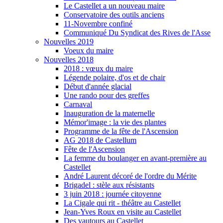
Le Castellet a un nouveau maire
Conservatoire des outils anciens
11-Novembre confiné
Communiqué Du Syndicat des Rives de l'Asse
Nouvelles 2019
Voeux du maire
Nouvelles 2018
2018 : vœux du maire
Légende polaire, d'os et de chair
Début d'année glacial
Une rando pour des greffes
Carnaval
Inauguration de la maternelle
Mémor'image : la vie des plantes
Programme de la fête de l'Ascension
AG 2018 de Castellum
Fête de l'Ascension
La femme du boulanger en avant-première au
Castellet
André Laurent décoré de l'ordre du Mérite
Brigadel : stèle aux résistants
3 juin 2018 : journée citoyenne
La Cigale qui rit - théâtre au Castellet
Jean-Yves Roux en visite au Castellet
Des vautours au Castellet