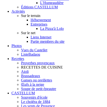
L'Humeaudière
Éditions CASTELLUM
Activités
Sur le terrain
Hébergement
Entreprises
La Pizza'à Lolo
Sur le net
Liens Internet
Partie membres du site
Photos
Vues du Castellet
ListeBadaou
Recettes
Proverbes provençaux
RECETTES DE CUISINE
Aioli
Brassadeaux
Ganses ou oreillettes
Œufs à la neige
Soupe de petit épeautre
CASTELLUM
Souvenirs d'école
Le choléra de 1884
Les vents de Provence