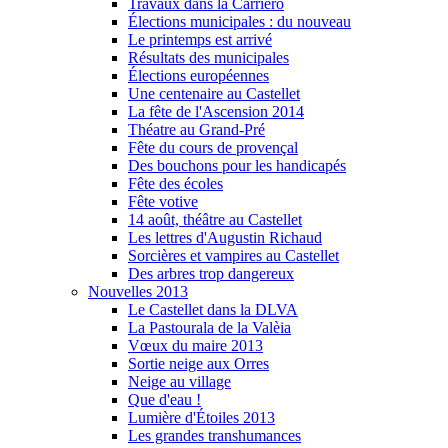
Travaux dans la Carriero
Élections municipales : du nouveau
Le printemps est arrivé
Résultats des municipales
Élections européennes
Une centenaire au Castellet
La fête de l'Ascension 2014
Théatre au Grand-Pré
Fête du cours de provençal
Des bouchons pour les handicapés
Fête des écoles
Fête votive
14 août, théâtre au Castellet
Les lettres d'Augustin Richaud
Sorcières et vampires au Castellet
Des arbres trop dangereux
Nouvelles 2013
Le Castellet dans la DLVA
La Pastourala de la Valèia
Vœux du maire 2013
Sortie neige aux Orres
Neige au village
Que d'eau !
Lumière d'Étoiles 2013
Les grandes transhumances