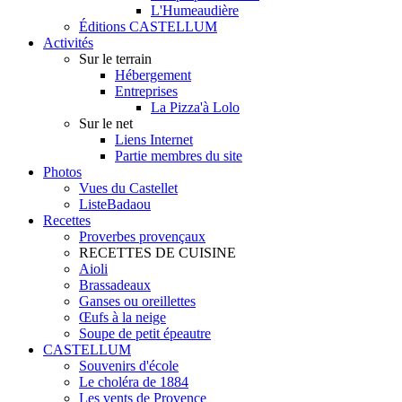
L'Humeaudière
Éditions CASTELLUM
Activités
Sur le terrain
Hébergement
Entreprises
La Pizza'à Lolo
Sur le net
Liens Internet
Partie membres du site
Photos
Vues du Castellet
ListeBadaou
Recettes
Proverbes provençaux
RECETTES DE CUISINE
Aioli
Brassadeaux
Ganses ou oreillettes
Œufs à la neige
Soupe de petit épeautre
CASTELLUM
Souvenirs d'école
Le choléra de 1884
Les vents de Provence