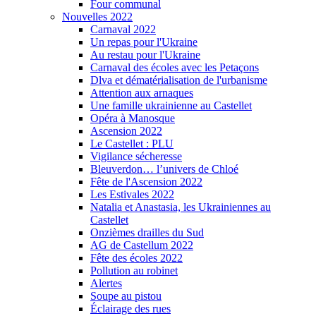
Four communal
Nouvelles 2022
Carnaval 2022
Un repas pour l'Ukraine
Au restau pour l'Ukraine
Carnaval des écoles avec les Petaçons
Dlva et dématérialisation de l'urbanisme
Attention aux arnaques
Une famille ukrainienne au Castellet
Opéra à Manosque
Ascension 2022
Le Castellet : PLU
Vigilance sécheresse
Bleuverdon… l’univers de Chloé
Fête de l'Ascension 2022
Les Estivales 2022
Natalia et Anastasia, les Ukrainiennes au
Castellet
Onzièmes drailles du Sud
AG de Castellum 2022
Fête des écoles 2022
Pollution au robinet
Alertes
Soupe au pistou
Éclairage des rues