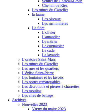
Sentier de Château-Levin
Chemin de Riez
Les ruines du Castellet
la faune
Les oiseaux
Les mammifères
La flore
L'olivier
L'amandier
Le mûrier
Le cognassier
Le cade
La lavande
L'oratoire Saint-Marc
Les ruines du Castellet
Les rues et les quartiers
L'église Saint-Pierre
Les fontaines et les lavoirs
Les portes remarquables
Les décrottoirs et pierres à charrettes
Les moulins
Les aires de battage
Archives
Nouvelles 2023
Vœux du maire 2023