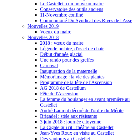
Le Castellet a un nouveau maire
Conservatoire des outils anciens
11-Novembre confiné
Communiqué Du Syndicat des Rives de l'Asse
Nouvelles 2019
Voeux du maire
Nouvelles 2018
2018 : vœux du maire
Légende polaire, d'os et de chair
Début d'année glacial
Une rando pour des greffes
Carnaval
Inauguration de la maternelle
Mémor'image : la vie des plantes
Programme de la fête de l'Ascension
AG 2018 de Castellum
Fête de l'Ascension
La femme du boulanger en avant-première au
Castellet
André Laurent décoré de l'ordre du Mérite
Brigadel : stèle aux résistants
3 juin 2018 : journée citoyenne
La Cigale qui rit - théâtre au Castellet
Jean-Yves Roux en visite au Castellet
Des vautours au Castellet