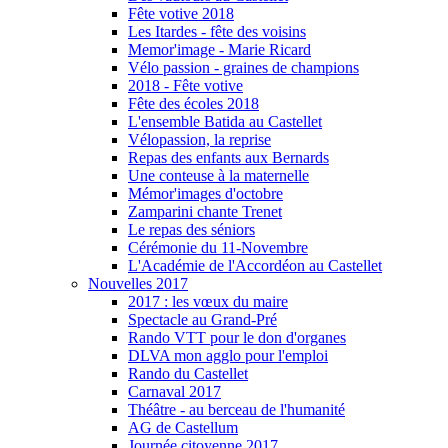
Fête votive 2018
Les Itardes - fête des voisins
Memor'image - Marie Ricard
Vélo passion - graines de champions
2018 - Fête votive
Fête des écoles 2018
L'ensemble Batida au Castellet
Vélopassion, la reprise
Repas des enfants aux Bernards
Une conteuse à la maternelle
Mémor'images d'octobre
Zamparini chante Trenet
Le repas des séniors
Cérémonie du 11-Novembre
L'Académie de l'Accordéon au Castellet
Nouvelles 2017
2017 : les vœux du maire
Spectacle au Grand-Pré
Rando VTT pour le don d'organes
DLVA mon agglo pour l'emploi
Rando du Castellet
Carnaval 2017
Théâtre - au berceau de l'humanité
AG de Castellum
Journée citoyenne 2017