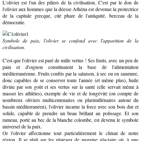
L'olivier est l'un des piliers de la civilisation. C'est par le don de
l'olivier aux hommes que la déesse Athéna est devenue la protectrice
de la capitale grecque, cité phare de l'antiquité, berceau de la
démocratie.
Symbole de paix, l'olivier se confond avec l'apparition de la
civilisation.
C'est que l'olivier est paré de mille vertus ! Ses fruits, avec un peu de
pain et d'oignon constituaient la base de l'alimentation
méditerranéenne. Fruits confits par la salaison, à sec ou en saumure,
donc capables de se conserver toute l'année (et même plus), huile
divine par son goût et ses vertus sur la santé (elle servait même à
masser les athlètes), exemple de vie et de longévité (on compte de
nombreux oliviers multicentenaires ou plurimillénaires autour du
bassin méditerranéen), l'olivier incarne la force avec son bois dur et
solide, capable de prendre un beau brillant au polissage. Et son
rameau, porté au bec de la blanche colombe, est devenu le symbole
universel de la paix.
Or l'olivier affectionne tout particulièrement le climat de notre
région. Il se plaît sur les plateaux de moraine glaciaire où, à une