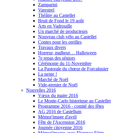
Zamparini
Varestrel
Théâtre au Castellet
Bruit de Fond le 19 août
Arts en Vadrouille
Un marché de producteurs
Nouveau club vélo au Castellet
Contes pour les oreilles
Travaux divers
Horreur, malheur… Halloween
7e repas des séniors
Cérémonie du 11-Novembre
La Pastorale du chœur de Forcalquier
La neige !
Marché de Noël
Vide-grenier de Noël
Nouvelles 2016
Vœux du maire 2016
Le Monte-Carlo historique au Castellet
Programme 2016 - comité des fêtes
AG 2016 de Castellum
Mémor'image d'avril
Fête de l'Ascension 2016
Journée citoyenne 2016
Mémor'images avec Florence Férin