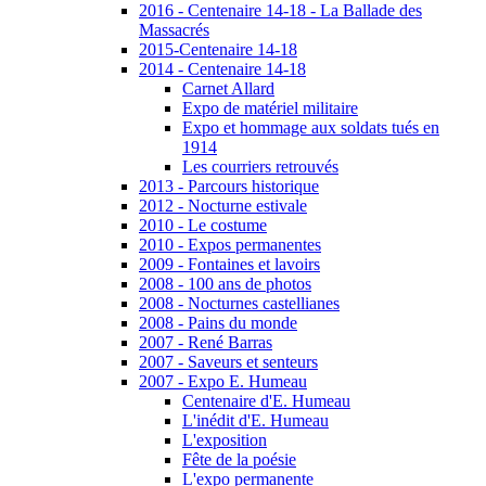
2016 - Centenaire 14-18 - La Ballade des
Massacrés
2015-Centenaire 14-18
2014 - Centenaire 14-18
Carnet Allard
Expo de matériel militaire
Expo et hommage aux soldats tués en
1914
Les courriers retrouvés
2013 - Parcours historique
2012 - Nocturne estivale
2010 - Le costume
2010 - Expos permanentes
2009 - Fontaines et lavoirs
2008 - 100 ans de photos
2008 - Nocturnes castellianes
2008 - Pains du monde
2007 - René Barras
2007 - Saveurs et senteurs
2007 - Expo E. Humeau
Centenaire d'E. Humeau
L'inédit d'E. Humeau
L'exposition
Fête de la poésie
L'expo permanente