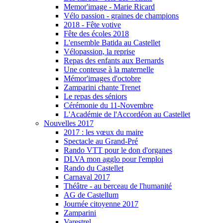
Memor'image - Marie Ricard
Vélo passion - graines de champions
2018 - Fête votive
Fête des écoles 2018
L'ensemble Batida au Castellet
Vélopassion, la reprise
Repas des enfants aux Bernards
Une conteuse à la maternelle
Mémor'images d'octobre
Zamparini chante Trenet
Le repas des séniors
Cérémonie du 11-Novembre
L'Académie de l'Accordéon au Castellet
Nouvelles 2017
2017 : les vœux du maire
Spectacle au Grand-Pré
Rando VTT pour le don d'organes
DLVA mon agglo pour l'emploi
Rando du Castellet
Carnaval 2017
Théâtre - au berceau de l'humanité
AG de Castellum
Journée citoyenne 2017
Zamparini
Varestrel