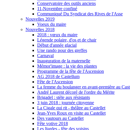
Conservatoire des outils anciens
11-Novembre confiné
Communiqué Du Syndicat des Rives de l'Asse
Nouvelles 2019
Voeux du maire
Nouvelles 2018
2018 : vœux du maire
Légende polaire, d'os et de chair
Début d'année glacial
Une rando pour des greffes
Carnaval
Inauguration de la maternelle
Mémor'image : la vie des plantes
Programme de la fête de l'Ascension
AG 2018 de Castellum
Fête de l'Ascension
La femme du boulanger en avant-première au Caste
André Laurent décoré de l'ordre du Mérite
Brigadel : stèle aux résistants
3 juin 2018 : journée citoyenne
La Cigale qui rit - théâtre au Castellet
Jean-Yves Roux en visite au Castellet
Des vautours au Castellet
Fête votive 2018
Les Itardes - fête des voisins