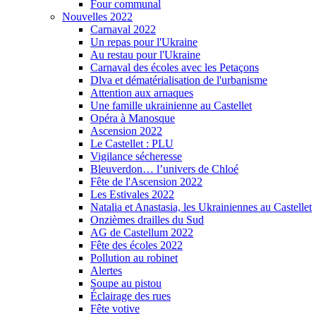
Four communal
Nouvelles 2022
Carnaval 2022
Un repas pour l'Ukraine
Au restau pour l'Ukraine
Carnaval des écoles avec les Petaçons
Dlva et dématérialisation de l'urbanisme
Attention aux arnaques
Une famille ukrainienne au Castellet
Opéra à Manosque
Ascension 2022
Le Castellet : PLU
Vigilance sécheresse
Bleuverdon… l’univers de Chloé
Fête de l'Ascension 2022
Les Estivales 2022
Natalia et Anastasia, les Ukrainiennes au Castellet
Onzièmes drailles du Sud
AG de Castellum 2022
Fête des écoles 2022
Pollution au robinet
Alertes
Soupe au pistou
Éclairage des rues
Fête votive