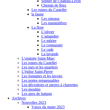
Sentier de Château-Levin
Chemin de Riez
Les ruines du Castellet
la faune
Les oiseaux
Les mammifères
La flore
L'olivier
L'amandier
Le mûrier
Le cognassier
Le cade
La lavande
L'oratoire Saint-Marc
Les ruines du Castellet
Les rues et les quartiers
L'église Saint-Pierre
Les fontaines et les lavoirs
Les portes remarquables
Les décrottoirs et pierres à charrettes
Les moulins
Les aires de battage
Archives
Nouvelles 2023
Vœux du maire 2023