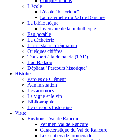
Comptes rendus
L'école
L'école "historique"
La maternelle du Val de Rancure
La bibliothèque
Inventaire de la bibliothèque
Eau potable
La déchèterie
Lac et station d'épuration
Quelques chiffres
Transport à la demande (TAD)
Lou Badaou
Dépliant "Parcours historique"
Histoire
Paroles de Clément
Administration
Les armoiries
La vigne et le vin
Bibliographie
Le parcours historique
Visite
Environs : Val de Rancure
Venir en Val de Rancure
Caractéristique du Val de Rancure
Les sentiers de promenade