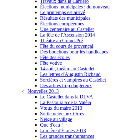
Travaux dans la Carriero
Élections municipales : du nouveau
Le printemps est arrivé
Résultats des municipales
Élections européennes
Une centenaire au Castellet
La fête de l'Ascension 2014
Théatre au Grand-Pré
Fête du cours de provençal
Des bouchons pour les handicapés
Fête des écoles
Fête votive
14 août, théâtre au Castellet
Les lettres d'Augustin Richaud
Sorcières et vampires au Castellet
Des arbres trop dangereux
Nouvelles 2013
Le Castellet dans la DLVA
La Pastourala de la Valèia
Vœux du maire 2013
Sortie neige aux Orres
Neige au village
Que d'eau !
Lumière d'Étoiles 2013
Les grandes transhumances