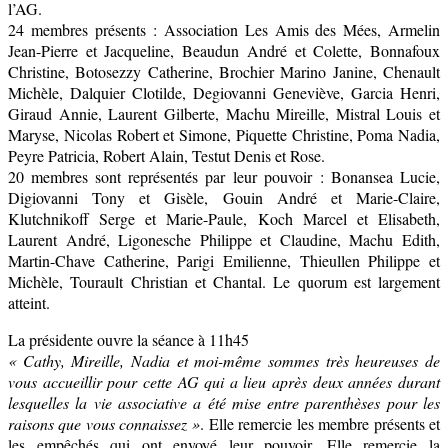
l’AG.
24 membres présents : Association Les Amis des Mées, Armelin
Jean-Pierre et Jacqueline, Beaudun André et Colette, Bonnafoux
Christine, Botosezzy Catherine, Brochier Marino Janine, Chenault
Michèle, Dalquier Clotilde, Degiovanni Geneviève, Garcia Henri,
Giraud Annie, Laurent Gilberte, Machu Mireille, Mistral Louis et
Maryse, Nicolas Robert et Simone, Piquette Christine, Poma Nadia,
Peyre Patricia, Robert Alain, Testut Denis et Rose.
20 membres sont représentés par leur pouvoir : Bonansea Lucie,
Digiovanni Tony et Gisèle, Gouin André et Marie-Claire,
Klutchnikoff Serge et Marie-Paule, Koch Marcel et Elisabeth,
Laurent André, Ligonesche Philippe et Claudine, Machu Edith,
Martin-Chave Catherine, Parigi Emilienne, Thieullen Philippe et
Michèle, Tourault Christian et Chantal. Le quorum est largement
atteint.
La présidente ouvre la séance à 11h45
« Cathy, Mireille, Nadia et moi-même sommes très heureuses de
vous accueillir pour cette AG qui a lieu après deux années durant
lesquelles la vie associative a été mise entre parenthèses pour les
raisons que vous connaissez »
. Elle remercie les membre présents et
les empêchés qui ont envoyé leur pouvoir. Elle remercie la