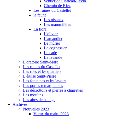
Sentier de Château-Levin
Chemin de Riez
Les ruines du Castellet
la faune
Les oiseaux
Les mammifères
La flore
L'olivier
L'amandier
Le mûrier
Le cognassier
Le cade
La lavande
L'oratoire Saint-Marc
Les ruines du Castellet
Les rues et les quartiers
L'église Saint-Pierre
Les fontaines et les lavoirs
Les portes remarquables
Les décrottoirs et pierres à charrettes
Les moulins
Les aires de battage
Archives
Nouvelles 2023
Vœux du maire 2023