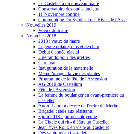
Le Castellet a un nouveau maire
Conservatoire des outils anciens
11-Novembre confiné
Communiqué Du Syndicat des Rives de l'Asse
Nouvelles 2019
Voeux du maire
Nouvelles 2018
2018 : vœux du maire
Légende polaire, d'os et de chair
Début d'année glacial
Une rando pour des greffes
Carnaval
Inauguration de la maternelle
Mémor'image : la vie des plantes
Programme de la fête de l'Ascension
AG 2018 de Castellum
Fête de l'Ascension
La femme du boulanger en avant-première au
Castellet
André Laurent décoré de l'ordre du Mérite
Brigadel : stèle aux résistants
3 juin 2018 : journée citoyenne
La Cigale qui rit - théâtre au Castellet
Jean-Yves Roux en visite au Castellet
Des vautours au Castellet