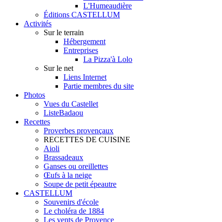
L'Humeaudière
Éditions CASTELLUM
Activités
Sur le terrain
Hébergement
Entreprises
La Pizza'à Lolo
Sur le net
Liens Internet
Partie membres du site
Photos
Vues du Castellet
ListeBadaou
Recettes
Proverbes provençaux
RECETTES DE CUISINE
Aioli
Brassadeaux
Ganses ou oreillettes
Œufs à la neige
Soupe de petit épeautre
CASTELLUM
Souvenirs d'école
Le choléra de 1884
Les vents de Provence