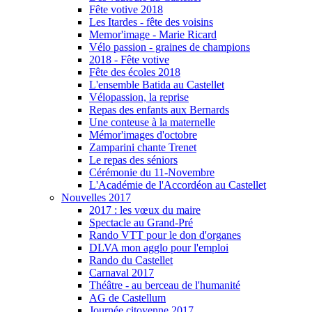
Fête votive 2018
Les Itardes - fête des voisins
Memor'image - Marie Ricard
Vélo passion - graines de champions
2018 - Fête votive
Fête des écoles 2018
L'ensemble Batida au Castellet
Vélopassion, la reprise
Repas des enfants aux Bernards
Une conteuse à la maternelle
Mémor'images d'octobre
Zamparini chante Trenet
Le repas des séniors
Cérémonie du 11-Novembre
L'Académie de l'Accordéon au Castellet
Nouvelles 2017
2017 : les vœux du maire
Spectacle au Grand-Pré
Rando VTT pour le don d'organes
DLVA mon agglo pour l'emploi
Rando du Castellet
Carnaval 2017
Théâtre - au berceau de l'humanité
AG de Castellum
Journée citoyenne 2017