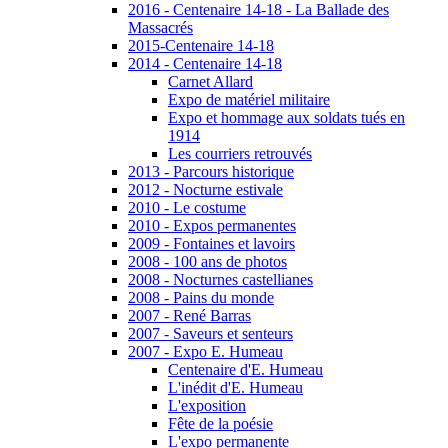
2016 - Centenaire 14-18 - La Ballade des
Massacrés
2015-Centenaire 14-18
2014 - Centenaire 14-18
Carnet Allard
Expo de matériel militaire
Expo et hommage aux soldats tués en
1914
Les courriers retrouvés
2013 - Parcours historique
2012 - Nocturne estivale
2010 - Le costume
2010 - Expos permanentes
2009 - Fontaines et lavoirs
2008 - 100 ans de photos
2008 - Nocturnes castellianes
2008 - Pains du monde
2007 - René Barras
2007 - Saveurs et senteurs
2007 - Expo E. Humeau
Centenaire d'E. Humeau
L'inédit d'E. Humeau
L'exposition
Fête de la poésie
L'expo permanente