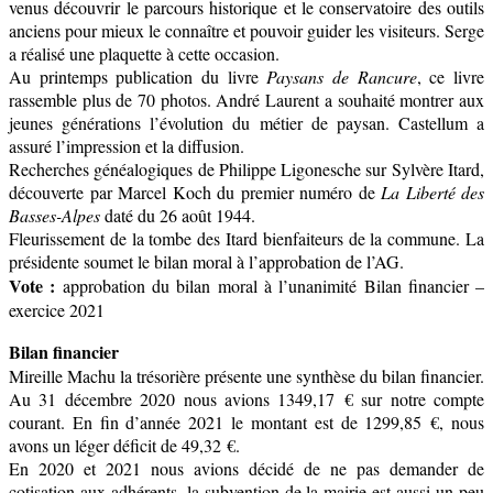
venus découvrir le parcours historique et le conservatoire des outils
anciens pour mieux le connaître et pouvoir guider les visiteurs. Serge
a réalisé une plaquette à cette occasion.
Au printemps publication du livre
Paysans de Rancure
, ce livre
rassemble plus de 70 photos. André Laurent a souhaité montrer aux
jeunes générations l’évolution du métier de paysan. Castellum a
assuré l’impression et la diffusion.
Recherches généalogiques de Philippe Ligonesche sur Sylvère Itard,
découverte par Marcel Koch du premier numéro de
La Liberté des
Basses-Alpes
daté du 26 août 1944.
Fleurissement de la tombe des Itard bienfaiteurs de la commune. La
présidente soumet le bilan moral à l’approbation de l’AG.
Vote :
approbation du bilan moral à l’unanimité Bilan financier –
exercice 2021
B
ilan financier
Mireille Machu la trésorière présente une synthèse du bilan financier.
Au 31 décembre 2020 nous avions 1349,17 € sur notre compte
courant. En fin d’année 2021 le montant est de 1299,85 €, nous
avons un léger déficit de 49,32 €.
En 2020 et 2021 nous avions décidé de ne pas demander de
cotisation aux adhérents, la subvention de la mairie est aussi un peu