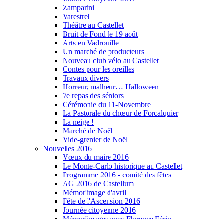
Zamparini
Varestrel
Théâtre au Castellet
Bruit de Fond le 19 août
Arts en Vadrouille
Un marché de producteurs
Nouveau club vélo au Castellet
Contes pour les oreilles
Travaux divers
Horreur, malheur… Halloween
7e repas des séniors
Cérémonie du 11-Novembre
La Pastorale du chœur de Forcalquier
La neige !
Marché de Noël
Vide-grenier de Noël
Nouvelles 2016
Vœux du maire 2016
Le Monte-Carlo historique au Castellet
Programme 2016 - comité des fêtes
AG 2016 de Castellum
Mémor'image d'avril
Fête de l'Ascension 2016
Journée citoyenne 2016
Mémor'images avec Florence Férin