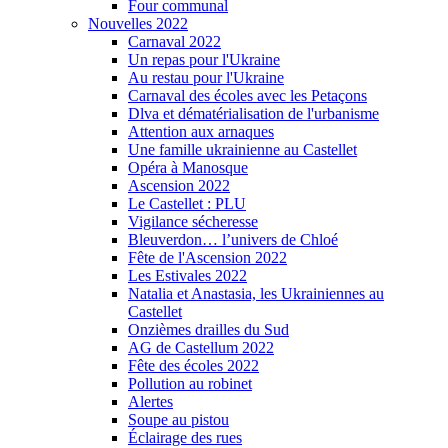
Four communal
Nouvelles 2022
Carnaval 2022
Un repas pour l'Ukraine
Au restau pour l'Ukraine
Carnaval des écoles avec les Petaçons
Dlva et dématérialisation de l'urbanisme
Attention aux arnaques
Une famille ukrainienne au Castellet
Opéra à Manosque
Ascension 2022
Le Castellet : PLU
Vigilance sécheresse
Bleuverdon… l’univers de Chloé
Fête de l'Ascension 2022
Les Estivales 2022
Natalia et Anastasia, les Ukrainiennes au
Castellet
Onzièmes drailles du Sud
AG de Castellum 2022
Fête des écoles 2022
Pollution au robinet
Alertes
Soupe au pistou
Éclairage des rues