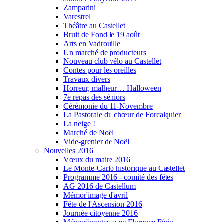
Zamparini
Varestrel
Théâtre au Castellet
Bruit de Fond le 19 août
Arts en Vadrouille
Un marché de producteurs
Nouveau club vélo au Castellet
Contes pour les oreilles
Travaux divers
Horreur, malheur… Halloween
7e repas des séniors
Cérémonie du 11-Novembre
La Pastorale du chœur de Forcalquier
La neige !
Marché de Noël
Vide-grenier de Noël
Nouvelles 2016
Vœux du maire 2016
Le Monte-Carlo historique au Castellet
Programme 2016 - comité des fêtes
AG 2016 de Castellum
Mémor'image d'avril
Fête de l'Ascension 2016
Journée citoyenne 2016
Mémor'images avec Florence Férin