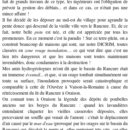
fait de grands travaux de ce type, les ingénieurs ont l'obligation de
prévoir la gestion des déblais... et dans ce cas, ce n'était pas une
mince affaire !
Il fut décidé de les déposer au sud-est du village pour agrandir la
pente douce qui descend de la vieille ville vers le Rancure.
Et, de ce
fait, notre belle
piste
est née, et elle est appréciée par tous les
promeneurs. En ce moment c'est la paradis !
Sur ce terre-plein, on a
construit beaucoup de maisons qui sont, sur notre DICRIM, toutes
classées en
zone rouge inondation
… ce qui veut dire que c'est un
lieu très dangereux et que les maisons sont toutes maintenant
invendables, donc condamnées à la destruction !
Mes amis hydrogéologues m'ont dit que le bassin du Rancure était
un immense
éventail
... et que, si un orage tombait simultanément sur
toute sa surface, l'inondation provoquée serait catastrophique et
comparable à cette de l'Ouvèze à Vaison-la-Romaine à cause du
rétrécissement du lit du Rancure à Oraison.
On connait tous à Oraison la légende des dépôts de poubelles
anciens sur les berges du Rancure : quand les lavandières
entendaient cliqueter les vieilles casseroles déposées, elles
percevaient un souffle qui venait de l'amont : c'était le déplacement
d'air causé par le
mur d'eau
(provoqué par les orages sur le bassin du
Rancure) qui dévalait la pente et elles rentraient très vite, car elles