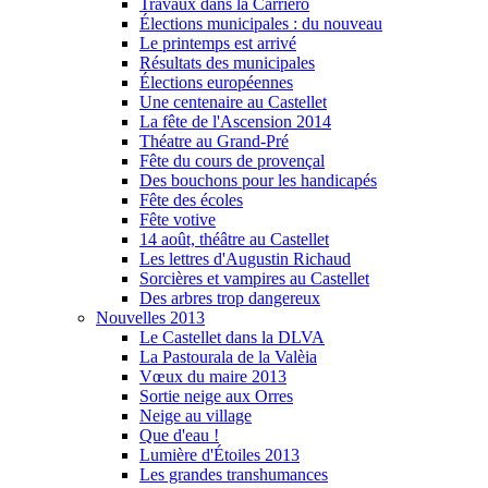
Travaux dans la Carriero
Élections municipales : du nouveau
Le printemps est arrivé
Résultats des municipales
Élections européennes
Une centenaire au Castellet
La fête de l'Ascension 2014
Théatre au Grand-Pré
Fête du cours de provençal
Des bouchons pour les handicapés
Fête des écoles
Fête votive
14 août, théâtre au Castellet
Les lettres d'Augustin Richaud
Sorcières et vampires au Castellet
Des arbres trop dangereux
Nouvelles 2013
Le Castellet dans la DLVA
La Pastourala de la Valèia
Vœux du maire 2013
Sortie neige aux Orres
Neige au village
Que d'eau !
Lumière d'Étoiles 2013
Les grandes transhumances