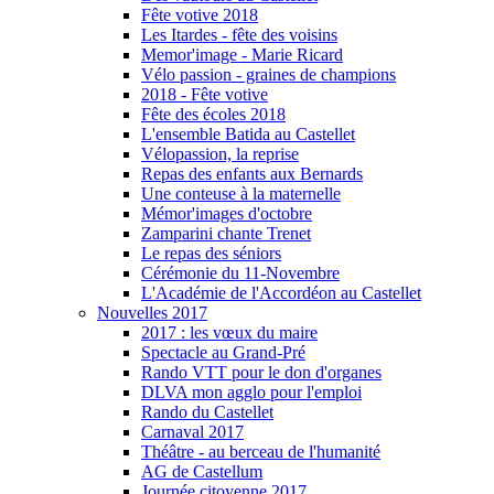
Fête votive 2018
Les Itardes - fête des voisins
Memor'image - Marie Ricard
Vélo passion - graines de champions
2018 - Fête votive
Fête des écoles 2018
L'ensemble Batida au Castellet
Vélopassion, la reprise
Repas des enfants aux Bernards
Une conteuse à la maternelle
Mémor'images d'octobre
Zamparini chante Trenet
Le repas des séniors
Cérémonie du 11-Novembre
L'Académie de l'Accordéon au Castellet
Nouvelles 2017
2017 : les vœux du maire
Spectacle au Grand-Pré
Rando VTT pour le don d'organes
DLVA mon agglo pour l'emploi
Rando du Castellet
Carnaval 2017
Théâtre - au berceau de l'humanité
AG de Castellum
Journée citoyenne 2017