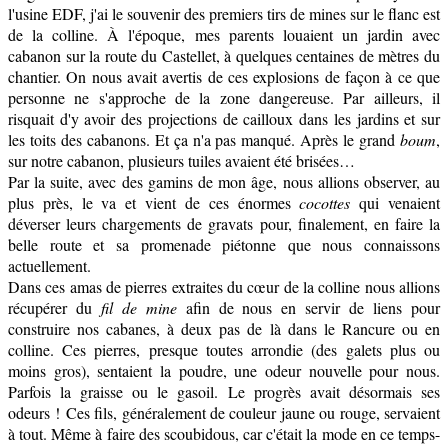
l'usine EDF, j'ai le souvenir des premiers tirs de mines sur le flanc est
de la colline. À l'époque, mes parents louaient un jardin avec
cabanon sur la route du Castellet, à quelques centaines de mètres du
chantier. On nous avait avertis de ces explosions de façon à ce que
personne ne s'approche de la zone dangereuse. Par ailleurs, il
risquait d'y avoir des projections de cailloux dans les jardins et sur
les toits des cabanons. Et ça n'a pas manqué. Après le grand
boum
,
sur notre cabanon, plusieurs tuiles avaient été brisées…
Par la suite, avec des gamins de mon âge, nous allions observer, au
plus près, le va et vient de ces énormes
cocottes
qui venaient
déverser leurs chargements de gravats pour, finalement, en faire la
belle route et sa promenade piétonne que nous connaissons
actuellement.
Dans ces amas de pierres extraites du cœur de la colline nous allions
récupérer du
fil de mine
afin de nous en servir de liens pour
construire nos cabanes, à deux pas de là dans le Rancure ou en
colline. Ces pierres, presque toutes arrondie (des galets plus ou
moins gros), sentaient la poudre, une odeur nouvelle pour nous.
Parfois la graisse ou le gasoil. Le progrès avait désormais ses
odeurs !
Ces fils, généralement de couleur jaune ou rouge, servaient
à tout. Même à faire des scoubidous, car c'était la mode en ce temps-