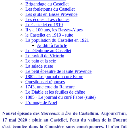
Brigandage au Castellet
Les fouletouns du Castellet
Les œufs en Basse Provence
Les écoles - Les cloches
Le Castellet en 1919
Il y a 100 ans, les Basses-Alpes
le Castellet en 1919 - suite
La population du Castellet en 1921
Additif à l'article
Le téléphone au Castellet
Le ravioli de Victorin
Le pain et la scie
La salade russe
Le petit épeautre de Haute-Provence
1885 - Le journal du curé Fabre
Questions et réponses
1743, une crue du Rancure
Le Diable et les feuilles de chêne
1885 - Le journal du curé Fabre (suite)
L'orange de Noël
Nouvel épisode des M
de Castellum. Aujourd’hui,
orceaux à lire
17 mai 2020 : pluie au Castellet, l’eau du vallon de la Fouent
s’est écoulée dans la Coussière sans conséquences. Il n’en fut