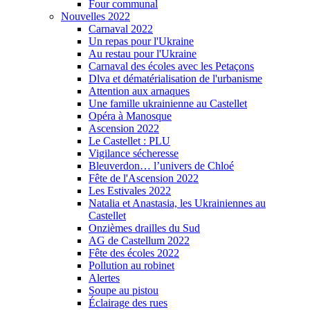
Four communal
Nouvelles 2022
Carnaval 2022
Un repas pour l'Ukraine
Au restau pour l'Ukraine
Carnaval des écoles avec les Petaçons
Dlva et dématérialisation de l'urbanisme
Attention aux arnaques
Une famille ukrainienne au Castellet
Opéra à Manosque
Ascension 2022
Le Castellet : PLU
Vigilance sécheresse
Bleuverdon… l’univers de Chloé
Fête de l'Ascension 2022
Les Estivales 2022
Natalia et Anastasia, les Ukrainiennes au
Castellet
Onzièmes drailles du Sud
AG de Castellum 2022
Fête des écoles 2022
Pollution au robinet
Alertes
Soupe au pistou
Éclairage des rues