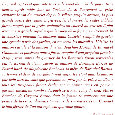
L’an mil sept cent quarante trois et le vingt du mois de juin a trois
heures après midy jour de l’octave du St Sacrement la grêle
emporta le vin du castelet depuy le village jusqu’à oraison, la plus
grande pastre des vignes engravées, les chanvres, les segles et bleds
furent coupés par la grele, embourbés ou enterré du gravier. Il plut
avec une si grande rapidité que le valon de la fontaine autrement dit
la coussière innonda les maisons dudit Castelet, remplit du gravier
une grande partie des jardins, en renversa les murailles. L’église, la
maison curiale et la maison du sieur Joachim Martin, de Barnabel
Guillaume et plusieurs autres furent remplie d’eau jusqu’au premier
étage ; trois autres du quartier dit les Bernards furent renversées
par le torrent de l’eau, savoir la maison de Barnabel Barras de
Pascal Itard, de Magdeleine Bachelas, la mère de Barnabel Barras,
sa femme et deux de ses filles furent emportée étant dans la maison
par ledit torrent, sans que personne ne périt par la grâce de dieu ;
tous les troupeaux furent également emportés, sans en pouvoir
garentir aucun, au nombre desquels se trouva celuy du sieur Marin
Boucher, de Gaspard Barbe, dont la femme se conserva sur une
poutre de la croix, plusieurs tonneaux de vin renversés au Castellet
le huit février de l’an mil sept cent quarante quatre.
Belhier curé