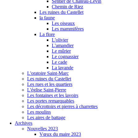
Sentier de Château-Levin
Chemin de Riez
Les ruines du Castellet
la faune
Les oiseaux
Les mammifères
La flore
L'olivier
L'amandier
Le mûrier
Le cognassier
Le cade
La lavande
L'oratoire Saint-Marc
Les ruines du Castellet
Les rues et les quartiers
L'église Saint-Pierre
Les fontaines et les lavoirs
Les portes remarquables
Les décrottoirs et pierres à charrettes
Les moulins
Les aires de battage
Archives
Nouvelles 2023
Vœux du maire 2023