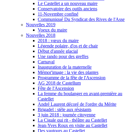
Le Castellet a un nouveau maire
Conservatoire des outils anciens
11-Novembre confiné
Communiqué Du Syndicat des Rives de l'Asse
Nouvelles 2019
Voeux du maire
Nouvelles 2018
2018 : vœux du maire
Légende polaire, d'os et de chair
Début d'année glacial
Une rando pour des greffes
Carnaval
Inauguration de la maternelle
Mémor'image : la vie des plantes
Programme de la fête de l'Ascension
AG 2018 de Castellum
Fête de l'Ascension
La femme du boulanger en avant-première au
Castellet
André Laurent décoré de l'ordre du Mérite
Brigadel : stèle aux résistants
3 juin 2018 : journée citoyenne
La Cigale qui rit - théâtre au Castellet
Jean-Yves Roux en visite au Castellet
Des vautours au Castellet