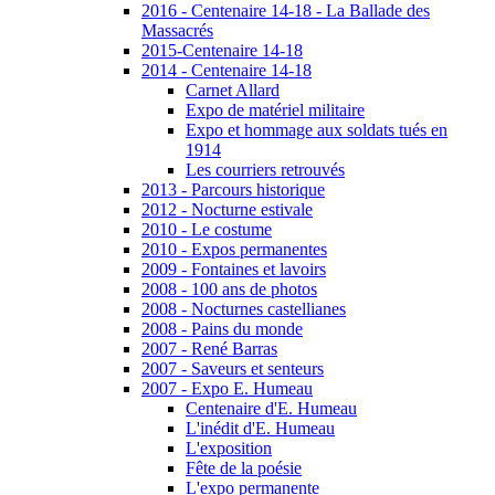
2016 - Centenaire 14-18 - La Ballade des
Massacrés
2015-Centenaire 14-18
2014 - Centenaire 14-18
Carnet Allard
Expo de matériel militaire
Expo et hommage aux soldats tués en
1914
Les courriers retrouvés
2013 - Parcours historique
2012 - Nocturne estivale
2010 - Le costume
2010 - Expos permanentes
2009 - Fontaines et lavoirs
2008 - 100 ans de photos
2008 - Nocturnes castellianes
2008 - Pains du monde
2007 - René Barras
2007 - Saveurs et senteurs
2007 - Expo E. Humeau
Centenaire d'E. Humeau
L'inédit d'E. Humeau
L'exposition
Fête de la poésie
L'expo permanente