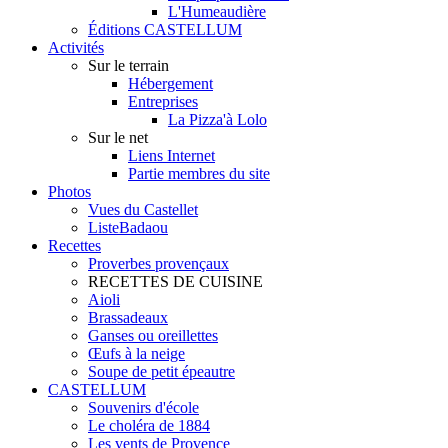
L'Humeaudière
Éditions CASTELLUM
Activités
Sur le terrain
Hébergement
Entreprises
La Pizza'à Lolo
Sur le net
Liens Internet
Partie membres du site
Photos
Vues du Castellet
ListeBadaou
Recettes
Proverbes provençaux
RECETTES DE CUISINE
Aioli
Brassadeaux
Ganses ou oreillettes
Œufs à la neige
Soupe de petit épeautre
CASTELLUM
Souvenirs d'école
Le choléra de 1884
Les vents de Provence