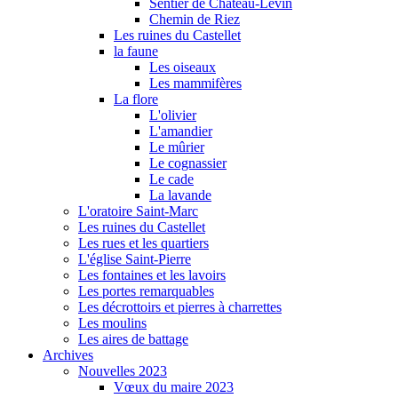
Sentier de Château-Levin
Chemin de Riez
Les ruines du Castellet
la faune
Les oiseaux
Les mammifères
La flore
L'olivier
L'amandier
Le mûrier
Le cognassier
Le cade
La lavande
L'oratoire Saint-Marc
Les ruines du Castellet
Les rues et les quartiers
L'église Saint-Pierre
Les fontaines et les lavoirs
Les portes remarquables
Les décrottoirs et pierres à charrettes
Les moulins
Les aires de battage
Archives
Nouvelles 2023
Vœux du maire 2023