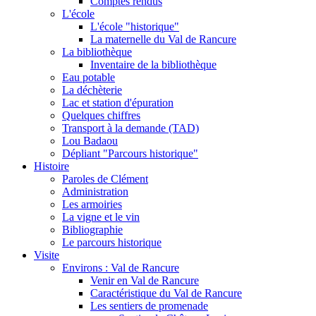
Comptes rendus
L'école
L'école "historique"
La maternelle du Val de Rancure
La bibliothèque
Inventaire de la bibliothèque
Eau potable
La déchèterie
Lac et station d'épuration
Quelques chiffres
Transport à la demande (TAD)
Lou Badaou
Dépliant "Parcours historique"
Histoire
Paroles de Clément
Administration
Les armoiries
La vigne et le vin
Bibliographie
Le parcours historique
Visite
Environs : Val de Rancure
Venir en Val de Rancure
Caractéristique du Val de Rancure
Les sentiers de promenade