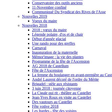
Conservatoire des outils anciens
11-Novembre confiné
Communiqué Du Syndicat des Rives de l'Asse
Nouvelles 2019
Voeux du maire
Nouvelles 2018
2018 : vœux du maire
Légende polaire, d'os et de chair
Début d'année glacial
Une rando pour des greffes
Carnaval
Inauguration de la maternelle
Mémor'image : la vie des plantes
Programme de la fête de l'Ascension
AG 2018 de Castellum
Fête de l'Ascension
La femme du boulanger en avant-première au Caste
André Laurent décoré de l'ordre du Mérite
Brigadel : stèle aux résistants
3 juin 2018 : journée citoyenne
La Cigale qui rit - théâtre au Castellet
Jean-Yves Roux en visite au Castellet
Des vautours au Castellet
Fête votive 2018
Les Itardes - fête des voisins