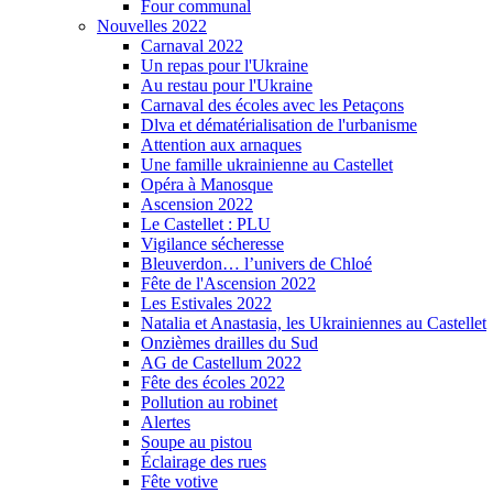
Four communal
Nouvelles 2022
Carnaval 2022
Un repas pour l'Ukraine
Au restau pour l'Ukraine
Carnaval des écoles avec les Petaçons
Dlva et dématérialisation de l'urbanisme
Attention aux arnaques
Une famille ukrainienne au Castellet
Opéra à Manosque
Ascension 2022
Le Castellet : PLU
Vigilance sécheresse
Bleuverdon… l’univers de Chloé
Fête de l'Ascension 2022
Les Estivales 2022
Natalia et Anastasia, les Ukrainiennes au Castellet
Onzièmes drailles du Sud
AG de Castellum 2022
Fête des écoles 2022
Pollution au robinet
Alertes
Soupe au pistou
Éclairage des rues
Fête votive