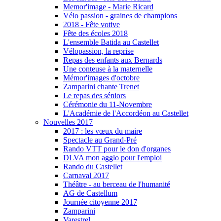
Memor'image - Marie Ricard
Vélo passion - graines de champions
2018 - Fête votive
Fête des écoles 2018
L'ensemble Batida au Castellet
Vélopassion, la reprise
Repas des enfants aux Bernards
Une conteuse à la maternelle
Mémor'images d'octobre
Zamparini chante Trenet
Le repas des séniors
Cérémonie du 11-Novembre
L'Académie de l'Accordéon au Castellet
Nouvelles 2017
2017 : les vœux du maire
Spectacle au Grand-Pré
Rando VTT pour le don d'organes
DLVA mon agglo pour l'emploi
Rando du Castellet
Carnaval 2017
Théâtre - au berceau de l'humanité
AG de Castellum
Journée citoyenne 2017
Zamparini
Varestrel