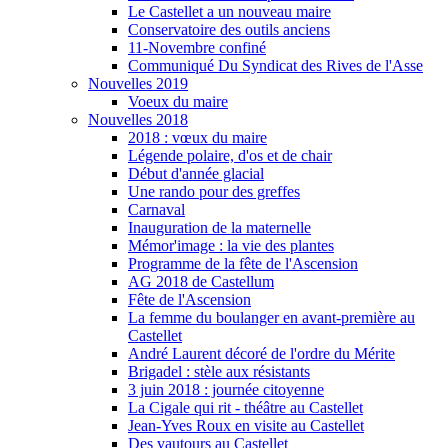
Le Castellet a un nouveau maire
Conservatoire des outils anciens
11-Novembre confiné
Communiqué Du Syndicat des Rives de l'Asse
Nouvelles 2019
Voeux du maire
Nouvelles 2018
2018 : vœux du maire
Légende polaire, d'os et de chair
Début d'année glacial
Une rando pour des greffes
Carnaval
Inauguration de la maternelle
Mémor'image : la vie des plantes
Programme de la fête de l'Ascension
AG 2018 de Castellum
Fête de l'Ascension
La femme du boulanger en avant-première au
Castellet
André Laurent décoré de l'ordre du Mérite
Brigadel : stèle aux résistants
3 juin 2018 : journée citoyenne
La Cigale qui rit - théâtre au Castellet
Jean-Yves Roux en visite au Castellet
Des vautours au Castellet