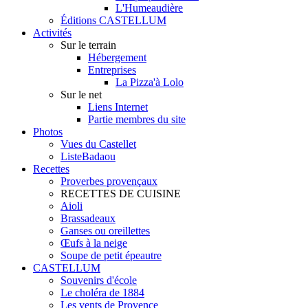
L'Humeaudière
Éditions CASTELLUM
Activités
Sur le terrain
Hébergement
Entreprises
La Pizza'à Lolo
Sur le net
Liens Internet
Partie membres du site
Photos
Vues du Castellet
ListeBadaou
Recettes
Proverbes provençaux
RECETTES DE CUISINE
Aioli
Brassadeaux
Ganses ou oreillettes
Œufs à la neige
Soupe de petit épeautre
CASTELLUM
Souvenirs d'école
Le choléra de 1884
Les vents de Provence