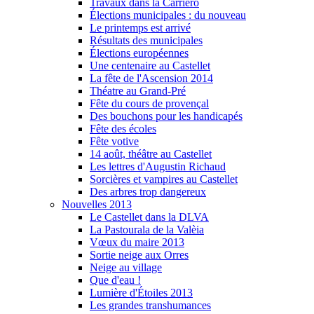
Travaux dans la Carriero
Élections municipales : du nouveau
Le printemps est arrivé
Résultats des municipales
Élections européennes
Une centenaire au Castellet
La fête de l'Ascension 2014
Théatre au Grand-Pré
Fête du cours de provençal
Des bouchons pour les handicapés
Fête des écoles
Fête votive
14 août, théâtre au Castellet
Les lettres d'Augustin Richaud
Sorcières et vampires au Castellet
Des arbres trop dangereux
Nouvelles 2013
Le Castellet dans la DLVA
La Pastourala de la Valèia
Vœux du maire 2013
Sortie neige aux Orres
Neige au village
Que d'eau !
Lumière d'Étoiles 2013
Les grandes transhumances