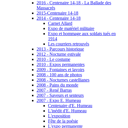
2016 - Centenaire 14-18 - La Ballade des
Massacrés
2015-Centenaire 14-18
2014 - Centenaire 14-18
Carnet Allard
Expo de matériel militaire
Expo et hommage aux soldats tués en
1914
Les courriers retrouvés
2013 - Parcours historique
2012 - Nocturne estivale
2010 - Le costume
2010 - Expos permanentes
2009 - Fontaines et lavoirs
2008 - 100 ans de photos
2008 - Nocturnes castellianes
2008 - Pains du monde
2007 - René Barras
2007 - Saveurs et senteurs
2007 - Expo E. Humeau
Centenaire d'E. Humeau
L'inédit d'E. Humeau
L'exposition
Fête de la poésie
L'expo permanente