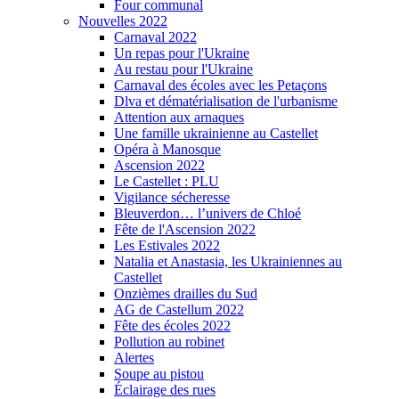
Four communal
Nouvelles 2022
Carnaval 2022
Un repas pour l'Ukraine
Au restau pour l'Ukraine
Carnaval des écoles avec les Petaçons
Dlva et dématérialisation de l'urbanisme
Attention aux arnaques
Une famille ukrainienne au Castellet
Opéra à Manosque
Ascension 2022
Le Castellet : PLU
Vigilance sécheresse
Bleuverdon… l’univers de Chloé
Fête de l'Ascension 2022
Les Estivales 2022
Natalia et Anastasia, les Ukrainiennes au
Castellet
Onzièmes drailles du Sud
AG de Castellum 2022
Fête des écoles 2022
Pollution au robinet
Alertes
Soupe au pistou
Éclairage des rues