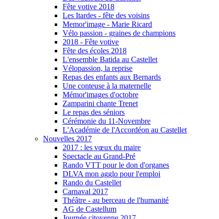
Fête votive 2018
Les Itardes - fête des voisins
Memor'image - Marie Ricard
Vélo passion - graines de champions
2018 - Fête votive
Fête des écoles 2018
L'ensemble Batida au Castellet
Vélopassion, la reprise
Repas des enfants aux Bernards
Une conteuse à la maternelle
Mémor'images d'octobre
Zamparini chante Trenet
Le repas des séniors
Cérémonie du 11-Novembre
L'Académie de l'Accordéon au Castellet
Nouvelles 2017
2017 : les vœux du maire
Spectacle au Grand-Pré
Rando VTT pour le don d'organes
DLVA mon agglo pour l'emploi
Rando du Castellet
Carnaval 2017
Théâtre - au berceau de l'humanité
AG de Castellum
Journée citoyenne 2017