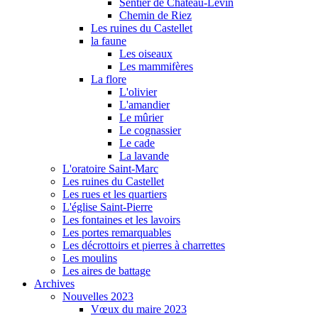
Sentier de Château-Levin
Chemin de Riez
Les ruines du Castellet
la faune
Les oiseaux
Les mammifères
La flore
L'olivier
L'amandier
Le mûrier
Le cognassier
Le cade
La lavande
L'oratoire Saint-Marc
Les ruines du Castellet
Les rues et les quartiers
L'église Saint-Pierre
Les fontaines et les lavoirs
Les portes remarquables
Les décrottoirs et pierres à charrettes
Les moulins
Les aires de battage
Archives
Nouvelles 2023
Vœux du maire 2023