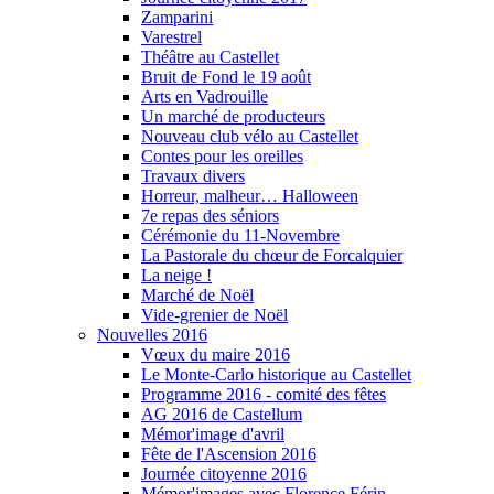
Zamparini
Varestrel
Théâtre au Castellet
Bruit de Fond le 19 août
Arts en Vadrouille
Un marché de producteurs
Nouveau club vélo au Castellet
Contes pour les oreilles
Travaux divers
Horreur, malheur… Halloween
7e repas des séniors
Cérémonie du 11-Novembre
La Pastorale du chœur de Forcalquier
La neige !
Marché de Noël
Vide-grenier de Noël
Nouvelles 2016
Vœux du maire 2016
Le Monte-Carlo historique au Castellet
Programme 2016 - comité des fêtes
AG 2016 de Castellum
Mémor'image d'avril
Fête de l'Ascension 2016
Journée citoyenne 2016
Mémor'images avec Florence Férin