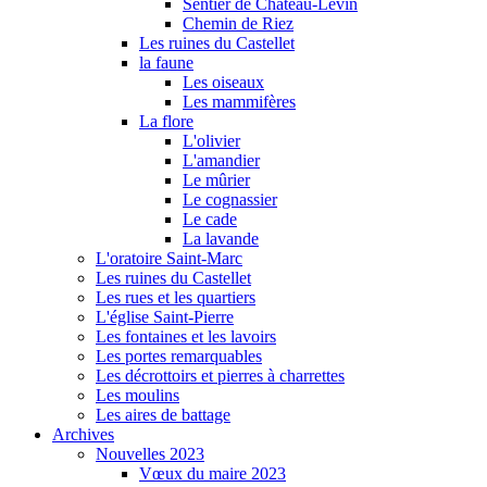
Sentier de Château-Levin
Chemin de Riez
Les ruines du Castellet
la faune
Les oiseaux
Les mammifères
La flore
L'olivier
L'amandier
Le mûrier
Le cognassier
Le cade
La lavande
L'oratoire Saint-Marc
Les ruines du Castellet
Les rues et les quartiers
L'église Saint-Pierre
Les fontaines et les lavoirs
Les portes remarquables
Les décrottoirs et pierres à charrettes
Les moulins
Les aires de battage
Archives
Nouvelles 2023
Vœux du maire 2023