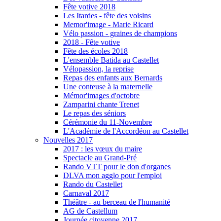
Fête votive 2018
Les Itardes - fête des voisins
Memor'image - Marie Ricard
Vélo passion - graines de champions
2018 - Fête votive
Fête des écoles 2018
L'ensemble Batida au Castellet
Vélopassion, la reprise
Repas des enfants aux Bernards
Une conteuse à la maternelle
Mémor'images d'octobre
Zamparini chante Trenet
Le repas des séniors
Cérémonie du 11-Novembre
L'Académie de l'Accordéon au Castellet
Nouvelles 2017
2017 : les vœux du maire
Spectacle au Grand-Pré
Rando VTT pour le don d'organes
DLVA mon agglo pour l'emploi
Rando du Castellet
Carnaval 2017
Théâtre - au berceau de l'humanité
AG de Castellum
Journée citoyenne 2017