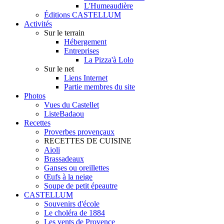
L'Humeaudière
Éditions CASTELLUM
Activités
Sur le terrain
Hébergement
Entreprises
La Pizza'à Lolo
Sur le net
Liens Internet
Partie membres du site
Photos
Vues du Castellet
ListeBadaou
Recettes
Proverbes provençaux
RECETTES DE CUISINE
Aioli
Brassadeaux
Ganses ou oreillettes
Œufs à la neige
Soupe de petit épeautre
CASTELLUM
Souvenirs d'école
Le choléra de 1884
Les vents de Provence