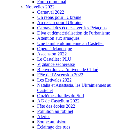
Four communal
Nouvelles 2022
Carnaval 2022
Un repas pour l'Ukraine
Au restau pour l'Ukraine
Carnaval des écoles avec les Petaçons
Dlva et dématérialisation de l'urbanisme
Attention aux arnaques
Une famille ukrainienne au Castellet
Opéra à Manosque
Ascension 2022
Le Castellet : PLU
Vigilance sécheresse
Bleuverdon… l’univers de Chloé
Fête de l'Ascension 2022
Les Estivales 2022
Natalia et Anastasia, les Ukrainiennes au
Castellet
Onzièmes drailles du Sud
AG de Castellum 2022
Fête des écoles 2022
Pollution au robinet
Alertes
Soupe au pistou
Éclairage des rues