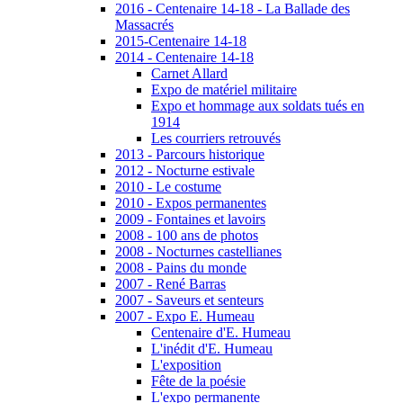
2016 - Centenaire 14-18 - La Ballade des
Massacrés
2015-Centenaire 14-18
2014 - Centenaire 14-18
Carnet Allard
Expo de matériel militaire
Expo et hommage aux soldats tués en
1914
Les courriers retrouvés
2013 - Parcours historique
2012 - Nocturne estivale
2010 - Le costume
2010 - Expos permanentes
2009 - Fontaines et lavoirs
2008 - 100 ans de photos
2008 - Nocturnes castellianes
2008 - Pains du monde
2007 - René Barras
2007 - Saveurs et senteurs
2007 - Expo E. Humeau
Centenaire d'E. Humeau
L'inédit d'E. Humeau
L'exposition
Fête de la poésie
L'expo permanente