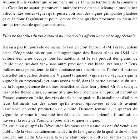
Aujourd'hui le visiteur qui se promène sur les 18 ha du territoire de la commune
du Castellet ne saurait y trouver la moindre trace d'une quelconque production
viticole. Les seules vignes qu'il puisse voir sont des vignes grimpantes plantées
çà et là pour l'agrément et pour l'ombre fraîche qu'elles procurent en plein été
sur les terrasses de quelques maisons.
Elles ne font plus du vin aujourd'hui, mais elles offrent une ombre appréciable
Il n'en a pas toujours été de même. Si l'on en croit l'abbé J.-J.-M. Féraud, auteur
d'une Géographie historique et biographique des Basses Alpes en 1844, «la
culture des terres occupe tous les habitants, et le sol produit des grains, de
l'huile et de très-bon vin» sans autre précision : vin blanc, vin rouge ? Deux
indices nous permettent de faire confiance aux assertions de l'abbé : il reste au
Castellet un quartier dénommé Vignaret (vignaret, vignarès ou vignaré signifie
vignoble en provençal) ; et nous avons parlé, dans la partie historique du site,
de la longue présence de moines bénédictins dans leur prieuré. Or l'on sait que
très tôt les Bénédictins, au même titre que les Cisterciens, ont produit partout en
France, comme en Italie, des vins de très haute qualité. Ils installaient d'ailleurs
leurs bâtiments sur des zones qu'ils avaient éprouvées et où ils avaient
l'assurance de cette production de qualité. Dernière remarque, le quartier du
vignoble se situe à proximité immédiate de l'ancien prieuré : il suffisait de
traverser la route de Puimichel pour aller soigner la vigne.
On sait aussi qu'après la Révolution les biens ecclésiastiques ont été vendus au
public. De là vient certainement le déclin de la vigne et de la qualité du vin. Car
jusqu'au milieu du XXe siècle la vigne était toujours cultivée, sur des parcelles