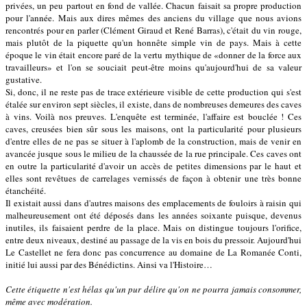
privées, un peu partout en fond de vallée. Chacun faisait sa propre production
pour l'année. Mais aux dires mêmes des anciens du village que nous avions
rencontrés pour en parler (Clément Giraud et René Barras), c'était du vin rouge,
mais plutôt de la piquette qu'un honnête simple vin de pays. Mais à cette
époque le vin était encore paré de la vertu mythique de «donner de la force aux
travailleurs» et l'on se souciait peut-être moins qu'aujourd'hui de sa valeur
gustative.
Si, donc, il ne reste pas de trace extérieure visible de cette production qui s'est
étalée sur environ sept siècles, il existe, dans de nombreuses demeures des caves
à vins. Voilà nos preuves. L'enquête est terminée, l'affaire est bouclée ! Ces
caves, creusées bien sûr sous les maisons, ont la particularité pour plusieurs
d'entre elles de ne pas se situer à l'aplomb de la construction, mais de venir en
avancée jusque sous le milieu de la chaussée de la rue principale. Ces caves ont
en outre la particularité d'avoir un accès de petites dimensions par le haut et
elles sont revêtues de carrelages vernissés de façon à obtenir une très bonne
étanchéité.
Il existait aussi dans d'autres maisons des emplacements de fouloirs à raisin qui
malheureusement ont été déposés dans les années soixante puisque, devenus
inutiles, ils faisaient perdre de la place. Mais on distingue toujours l'orifice,
entre deux niveaux, destiné au passage de la vis en bois du pressoir. Aujourd'hui
Le Castellet ne fera donc pas concurrence au domaine de La Romanée Conti,
initié lui aussi par des Bénédictins. Ainsi va l'Histoire…
Cette étiquette n'est hélas qu'un pur délire qu'on ne pourra jamais consommer,
même avec modération.