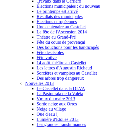
Travaux dans la Carriero
Élections municipales : du nouveau
Le printemps est arrivé
Résultats des municipales
Élections européennes
Une centenaire au Castellet
La fête de l'Ascension 2014
Théatre au Grand-Pré
Fête du cours de provençal
Des bouchons pour les handicapés
Fête des écoles
Fête votive
14 août, théâtre au Castellet
Les lettres d'Augustin Richaud
Sorcières et vampires au Castellet
Des arbres trop dangereux
Nouvelles 2013
Le Castellet dans la DLVA
La Pastourala de la Valèia
Vœux du maire 2013
Sortie neige aux Orres
Neige au village
Que d'eau !
Lumière d'Étoiles 2013
Les grandes transhumances