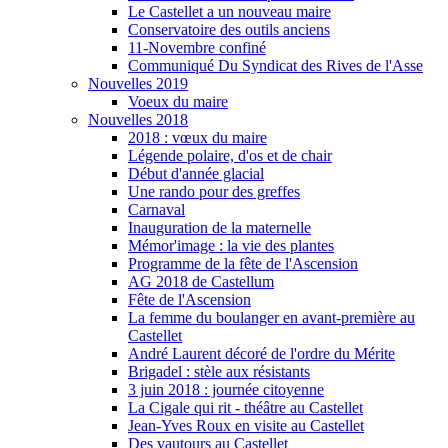
Le Castellet a un nouveau maire
Conservatoire des outils anciens
11-Novembre confiné
Communiqué Du Syndicat des Rives de l'Asse
Nouvelles 2019
Voeux du maire
Nouvelles 2018
2018 : vœux du maire
Légende polaire, d'os et de chair
Début d'année glacial
Une rando pour des greffes
Carnaval
Inauguration de la maternelle
Mémor'image : la vie des plantes
Programme de la fête de l'Ascension
AG 2018 de Castellum
Fête de l'Ascension
La femme du boulanger en avant-première au
Castellet
André Laurent décoré de l'ordre du Mérite
Brigadel : stèle aux résistants
3 juin 2018 : journée citoyenne
La Cigale qui rit - théâtre au Castellet
Jean-Yves Roux en visite au Castellet
Des vautours au Castellet