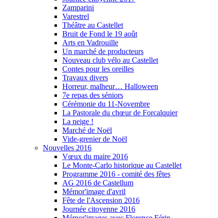
Zamparini
Varestrel
Théâtre au Castellet
Bruit de Fond le 19 août
Arts en Vadrouille
Un marché de producteurs
Nouveau club vélo au Castellet
Contes pour les oreilles
Travaux divers
Horreur, malheur… Halloween
7e repas des séniors
Cérémonie du 11-Novembre
La Pastorale du chœur de Forcalquier
La neige !
Marché de Noël
Vide-grenier de Noël
Nouvelles 2016
Vœux du maire 2016
Le Monte-Carlo historique au Castellet
Programme 2016 - comité des fêtes
AG 2016 de Castellum
Mémor'image d'avril
Fête de l'Ascension 2016
Journée citoyenne 2016
Mémor'images avec Florence Férin