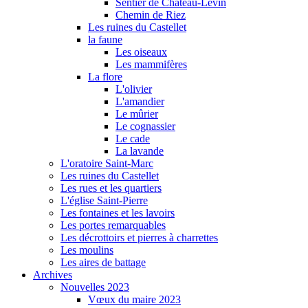
Sentier de Château-Levin
Chemin de Riez
Les ruines du Castellet
la faune
Les oiseaux
Les mammifères
La flore
L'olivier
L'amandier
Le mûrier
Le cognassier
Le cade
La lavande
L'oratoire Saint-Marc
Les ruines du Castellet
Les rues et les quartiers
L'église Saint-Pierre
Les fontaines et les lavoirs
Les portes remarquables
Les décrottoirs et pierres à charrettes
Les moulins
Les aires de battage
Archives
Nouvelles 2023
Vœux du maire 2023