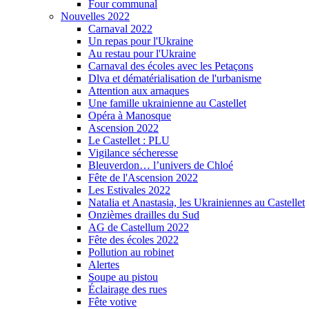
Four communal
Nouvelles 2022
Carnaval 2022
Un repas pour l'Ukraine
Au restau pour l'Ukraine
Carnaval des écoles avec les Petaçons
Dlva et dématérialisation de l'urbanisme
Attention aux arnaques
Une famille ukrainienne au Castellet
Opéra à Manosque
Ascension 2022
Le Castellet : PLU
Vigilance sécheresse
Bleuverdon… l’univers de Chloé
Fête de l'Ascension 2022
Les Estivales 2022
Natalia et Anastasia, les Ukrainiennes au Castellet
Onzièmes drailles du Sud
AG de Castellum 2022
Fête des écoles 2022
Pollution au robinet
Alertes
Soupe au pistou
Éclairage des rues
Fête votive