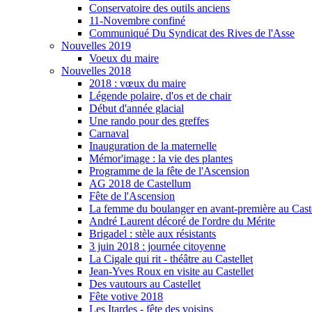
Conservatoire des outils anciens
11-Novembre confiné
Communiqué Du Syndicat des Rives de l'Asse
Nouvelles 2019
Voeux du maire
Nouvelles 2018
2018 : vœux du maire
Légende polaire, d'os et de chair
Début d'année glacial
Une rando pour des greffes
Carnaval
Inauguration de la maternelle
Mémor'image : la vie des plantes
Programme de la fête de l'Ascension
AG 2018 de Castellum
Fête de l'Ascension
La femme du boulanger en avant-première au Caste
André Laurent décoré de l'ordre du Mérite
Brigadel : stèle aux résistants
3 juin 2018 : journée citoyenne
La Cigale qui rit - théâtre au Castellet
Jean-Yves Roux en visite au Castellet
Des vautours au Castellet
Fête votive 2018
Les Itardes - fête des voisins