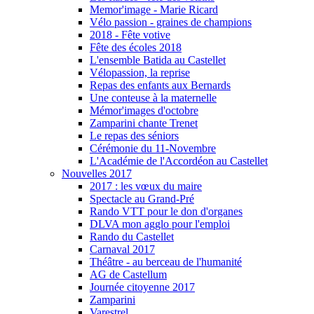
Memor'image - Marie Ricard
Vélo passion - graines de champions
2018 - Fête votive
Fête des écoles 2018
L'ensemble Batida au Castellet
Vélopassion, la reprise
Repas des enfants aux Bernards
Une conteuse à la maternelle
Mémor'images d'octobre
Zamparini chante Trenet
Le repas des séniors
Cérémonie du 11-Novembre
L'Académie de l'Accordéon au Castellet
Nouvelles 2017
2017 : les vœux du maire
Spectacle au Grand-Pré
Rando VTT pour le don d'organes
DLVA mon agglo pour l'emploi
Rando du Castellet
Carnaval 2017
Théâtre - au berceau de l'humanité
AG de Castellum
Journée citoyenne 2017
Zamparini
Varestrel