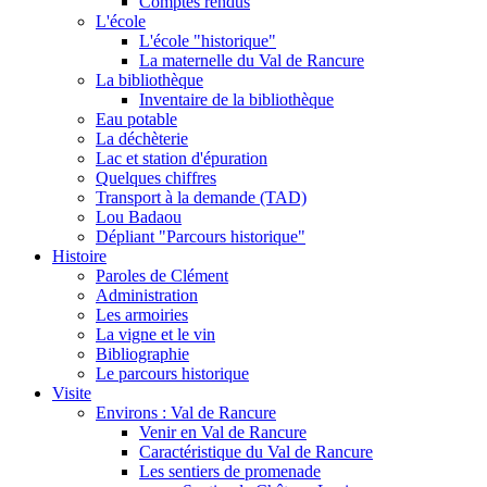
Comptes rendus
L'école
L'école "historique"
La maternelle du Val de Rancure
La bibliothèque
Inventaire de la bibliothèque
Eau potable
La déchèterie
Lac et station d'épuration
Quelques chiffres
Transport à la demande (TAD)
Lou Badaou
Dépliant "Parcours historique"
Histoire
Paroles de Clément
Administration
Les armoiries
La vigne et le vin
Bibliographie
Le parcours historique
Visite
Environs : Val de Rancure
Venir en Val de Rancure
Caractéristique du Val de Rancure
Les sentiers de promenade