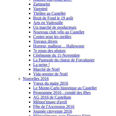
Zamparini
Varestrel
Théâtre au Castellet
Bruit de Fond le 19 août
Arts en Vadrouille
Un marché de producteurs
Nouveau club vélo au Castellet
Contes pour les oreilles
Travaux divers
Horreur, malheur… Halloween
7e repas des séniors
Cérémonie du 11-Novembre
La Pastorale du chœur de Forcalquier
La neige !
Marché de Noël
Vide-grenier de Noël
Nouvelles 2016
Vœux du maire 2016
Le Monte-Carlo historique au Castellet
Programme 2016 - comité des fêtes
AG 2016 de Castellum
Mémor'image d'avril
Fête de l'Ascension 2016
Journée citoyenne 2016
Mémor'images avec Florence Férin