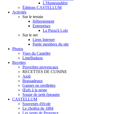
L'Humeaudière
Éditions CASTELLUM
Activités
Sur le terrain
Hébergement
Entreprises
La Pizza'à Lolo
Sur le net
Liens Internet
Partie membres du site
Photos
Vues du Castellet
ListeBadaou
Recettes
Proverbes provençaux
RECETTES DE CUISINE
Aioli
Brassadeaux
Ganses ou oreillettes
Œufs à la neige
Soupe de petit épeautre
CASTELLUM
Souvenirs d'école
Le choléra de 1884
Les vents de Provence