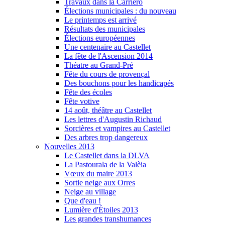
Travaux dans la Carriero
Élections municipales : du nouveau
Le printemps est arrivé
Résultats des municipales
Élections européennes
Une centenaire au Castellet
La fête de l'Ascension 2014
Théatre au Grand-Pré
Fête du cours de provençal
Des bouchons pour les handicapés
Fête des écoles
Fête votive
14 août, théâtre au Castellet
Les lettres d'Augustin Richaud
Sorcières et vampires au Castellet
Des arbres trop dangereux
Nouvelles 2013
Le Castellet dans la DLVA
La Pastourala de la Valèia
Vœux du maire 2013
Sortie neige aux Orres
Neige au village
Que d'eau !
Lumière d'Étoiles 2013
Les grandes transhumances