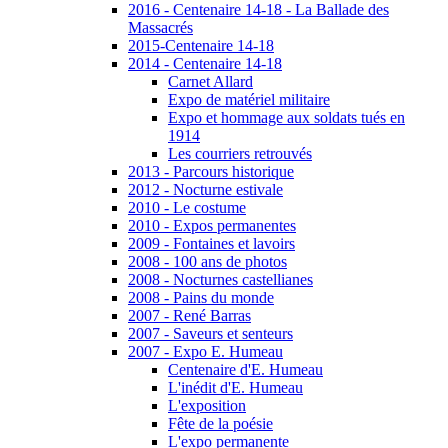
2016 - Centenaire 14-18 - La Ballade des
Massacrés
2015-Centenaire 14-18
2014 - Centenaire 14-18
Carnet Allard
Expo de matériel militaire
Expo et hommage aux soldats tués en
1914
Les courriers retrouvés
2013 - Parcours historique
2012 - Nocturne estivale
2010 - Le costume
2010 - Expos permanentes
2009 - Fontaines et lavoirs
2008 - 100 ans de photos
2008 - Nocturnes castellianes
2008 - Pains du monde
2007 - René Barras
2007 - Saveurs et senteurs
2007 - Expo E. Humeau
Centenaire d'E. Humeau
L'inédit d'E. Humeau
L'exposition
Fête de la poésie
L'expo permanente