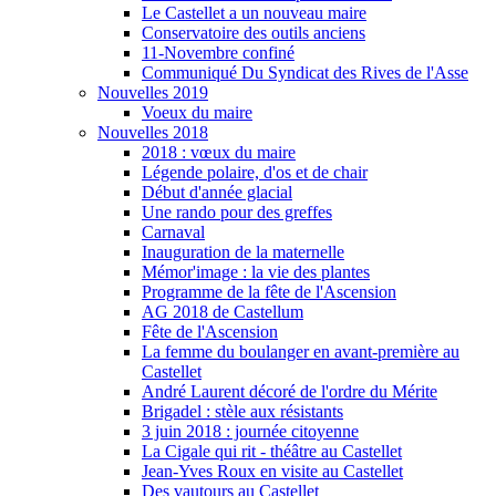
Le Castellet a un nouveau maire
Conservatoire des outils anciens
11-Novembre confiné
Communiqué Du Syndicat des Rives de l'Asse
Nouvelles 2019
Voeux du maire
Nouvelles 2018
2018 : vœux du maire
Légende polaire, d'os et de chair
Début d'année glacial
Une rando pour des greffes
Carnaval
Inauguration de la maternelle
Mémor'image : la vie des plantes
Programme de la fête de l'Ascension
AG 2018 de Castellum
Fête de l'Ascension
La femme du boulanger en avant-première au
Castellet
André Laurent décoré de l'ordre du Mérite
Brigadel : stèle aux résistants
3 juin 2018 : journée citoyenne
La Cigale qui rit - théâtre au Castellet
Jean-Yves Roux en visite au Castellet
Des vautours au Castellet