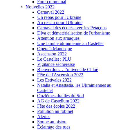
Four communal
Nouvelles 2022
Carnaval 2022
Un repas pour l'Ukraine
Au restau pour l'Ukraine
Carnaval des écoles avec les Petaçons
Dlva et dématérialisation de l'urbanisme
Attention aux arnaques
Une famille ukrainienne au Castellet
Opéra à Manosque
Ascension 2022
Le Castellet : PLU
Vigilance sécheresse
Bleuverdon… l’univers de Chloé
Fête de l'Ascension 2022
Les Estivales 2022
Natalia et Anastasia, les Ukrainiennes au
Castellet
Onzièmes drailles du Sud
AG de Castellum 2022
Fête des écoles 2022
Pollution au robinet
Alertes
Soupe au pistou
Éclairage des rues