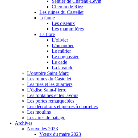
Sentier de Château-Levin
Chemin de Riez
Les ruines du Castellet
la faune
Les oiseaux
Les mammifères
La flore
L'olivier
L'amandier
Le mûrier
Le cognassier
Le cade
La lavande
L'oratoire Saint-Marc
Les ruines du Castellet
Les rues et les quartiers
L'église Saint-Pierre
Les fontaines et les lavoirs
Les portes remarquables
Les décrottoirs et pierres à charrettes
Les moulins
Les aires de battage
Archives
Nouvelles 2023
Vœux du maire 2023