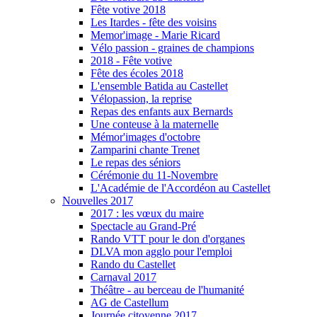
Fête votive 2018
Les Itardes - fête des voisins
Memor'image - Marie Ricard
Vélo passion - graines de champions
2018 - Fête votive
Fête des écoles 2018
L'ensemble Batida au Castellet
Vélopassion, la reprise
Repas des enfants aux Bernards
Une conteuse à la maternelle
Mémor'images d'octobre
Zamparini chante Trenet
Le repas des séniors
Cérémonie du 11-Novembre
L'Académie de l'Accordéon au Castellet
Nouvelles 2017
2017 : les vœux du maire
Spectacle au Grand-Pré
Rando VTT pour le don d'organes
DLVA mon agglo pour l'emploi
Rando du Castellet
Carnaval 2017
Théâtre - au berceau de l'humanité
AG de Castellum
Journée citoyenne 2017