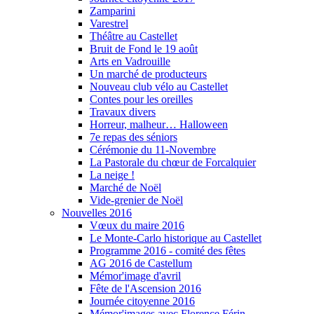
Zamparini
Varestrel
Théâtre au Castellet
Bruit de Fond le 19 août
Arts en Vadrouille
Un marché de producteurs
Nouveau club vélo au Castellet
Contes pour les oreilles
Travaux divers
Horreur, malheur… Halloween
7e repas des séniors
Cérémonie du 11-Novembre
La Pastorale du chœur de Forcalquier
La neige !
Marché de Noël
Vide-grenier de Noël
Nouvelles 2016
Vœux du maire 2016
Le Monte-Carlo historique au Castellet
Programme 2016 - comité des fêtes
AG 2016 de Castellum
Mémor'image d'avril
Fête de l'Ascension 2016
Journée citoyenne 2016
Mémor'images avec Florence Férin