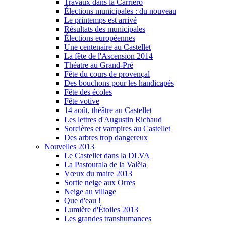
Travaux dans la Carriero
Élections municipales : du nouveau
Le printemps est arrivé
Résultats des municipales
Élections européennes
Une centenaire au Castellet
La fête de l'Ascension 2014
Théatre au Grand-Pré
Fête du cours de provençal
Des bouchons pour les handicapés
Fête des écoles
Fête votive
14 août, théâtre au Castellet
Les lettres d'Augustin Richaud
Sorcières et vampires au Castellet
Des arbres trop dangereux
Nouvelles 2013
Le Castellet dans la DLVA
La Pastourala de la Valèia
Vœux du maire 2013
Sortie neige aux Orres
Neige au village
Que d'eau !
Lumière d'Étoiles 2013
Les grandes transhumances