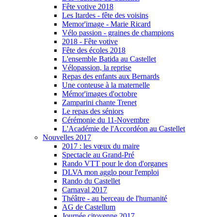
Fête votive 2018
Les Itardes - fête des voisins
Memor'image - Marie Ricard
Vélo passion - graines de champions
2018 - Fête votive
Fête des écoles 2018
L'ensemble Batida au Castellet
Vélopassion, la reprise
Repas des enfants aux Bernards
Une conteuse à la maternelle
Mémor'images d'octobre
Zamparini chante Trenet
Le repas des séniors
Cérémonie du 11-Novembre
L'Académie de l'Accordéon au Castellet
Nouvelles 2017
2017 : les vœux du maire
Spectacle au Grand-Pré
Rando VTT pour le don d'organes
DLVA mon agglo pour l'emploi
Rando du Castellet
Carnaval 2017
Théâtre - au berceau de l'humanité
AG de Castellum
Journée citoyenne 2017