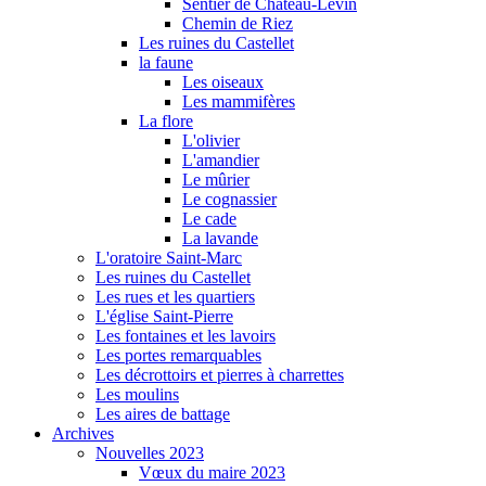
Sentier de Château-Levin
Chemin de Riez
Les ruines du Castellet
la faune
Les oiseaux
Les mammifères
La flore
L'olivier
L'amandier
Le mûrier
Le cognassier
Le cade
La lavande
L'oratoire Saint-Marc
Les ruines du Castellet
Les rues et les quartiers
L'église Saint-Pierre
Les fontaines et les lavoirs
Les portes remarquables
Les décrottoirs et pierres à charrettes
Les moulins
Les aires de battage
Archives
Nouvelles 2023
Vœux du maire 2023