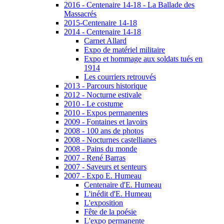
2016 - Centenaire 14-18 - La Ballade des
Massacrés
2015-Centenaire 14-18
2014 - Centenaire 14-18
Carnet Allard
Expo de matériel militaire
Expo et hommage aux soldats tués en
1914
Les courriers retrouvés
2013 - Parcours historique
2012 - Nocturne estivale
2010 - Le costume
2010 - Expos permanentes
2009 - Fontaines et lavoirs
2008 - 100 ans de photos
2008 - Nocturnes castellianes
2008 - Pains du monde
2007 - René Barras
2007 - Saveurs et senteurs
2007 - Expo E. Humeau
Centenaire d'E. Humeau
L'inédit d'E. Humeau
L'exposition
Fête de la poésie
L'expo permanente