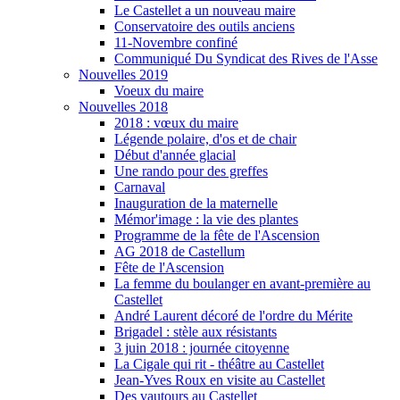
Le Castellet a un nouveau maire
Conservatoire des outils anciens
11-Novembre confiné
Communiqué Du Syndicat des Rives de l'Asse
Nouvelles 2019
Voeux du maire
Nouvelles 2018
2018 : vœux du maire
Légende polaire, d'os et de chair
Début d'année glacial
Une rando pour des greffes
Carnaval
Inauguration de la maternelle
Mémor'image : la vie des plantes
Programme de la fête de l'Ascension
AG 2018 de Castellum
Fête de l'Ascension
La femme du boulanger en avant-première au
Castellet
André Laurent décoré de l'ordre du Mérite
Brigadel : stèle aux résistants
3 juin 2018 : journée citoyenne
La Cigale qui rit - théâtre au Castellet
Jean-Yves Roux en visite au Castellet
Des vautours au Castellet