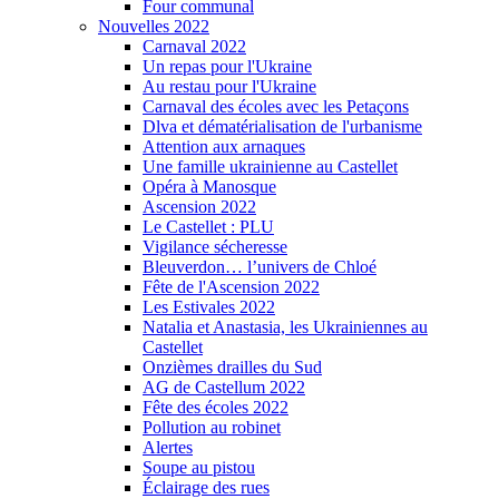
Four communal
Nouvelles 2022
Carnaval 2022
Un repas pour l'Ukraine
Au restau pour l'Ukraine
Carnaval des écoles avec les Petaçons
Dlva et dématérialisation de l'urbanisme
Attention aux arnaques
Une famille ukrainienne au Castellet
Opéra à Manosque
Ascension 2022
Le Castellet : PLU
Vigilance sécheresse
Bleuverdon… l’univers de Chloé
Fête de l'Ascension 2022
Les Estivales 2022
Natalia et Anastasia, les Ukrainiennes au
Castellet
Onzièmes drailles du Sud
AG de Castellum 2022
Fête des écoles 2022
Pollution au robinet
Alertes
Soupe au pistou
Éclairage des rues