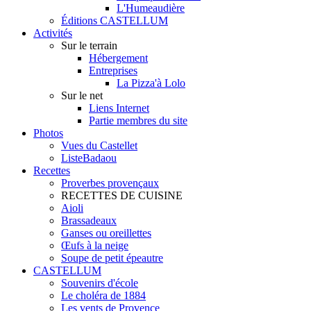
L'Humeaudière
Éditions CASTELLUM
Activités
Sur le terrain
Hébergement
Entreprises
La Pizza'à Lolo
Sur le net
Liens Internet
Partie membres du site
Photos
Vues du Castellet
ListeBadaou
Recettes
Proverbes provençaux
RECETTES DE CUISINE
Aioli
Brassadeaux
Ganses ou oreillettes
Œufs à la neige
Soupe de petit épeautre
CASTELLUM
Souvenirs d'école
Le choléra de 1884
Les vents de Provence